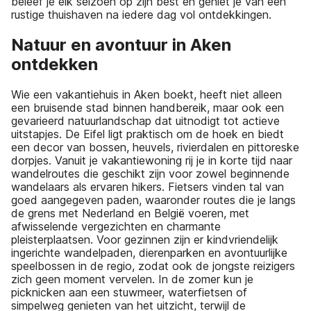
beleef je elk seizoen op zijn best en geniet je van een
rustige thuishaven na iedere dag vol ontdekkingen.
Natuur en avontuur in Aken
ontdekken
Wie een vakantiehuis in Aken boekt, heeft niet alleen
een bruisende stad binnen handbereik, maar ook een
gevarieerd natuurlandschap dat uitnodigt tot actieve
uitstapjes. De Eifel ligt praktisch om de hoek en biedt
een decor van bossen, heuvels, rivierdalen en pittoreske
dorpjes. Vanuit je vakantiewoning rij je in korte tijd naar
wandelroutes die geschikt zijn voor zowel beginnende
wandelaars als ervaren hikers. Fietsers vinden tal van
goed aangegeven paden, waaronder routes die je langs
de grens met Nederland en België voeren, met
afwisselende vergezichten en charmante
pleisterplaatsen. Voor gezinnen zijn er kindvriendelijk
ingerichte wandelpaden, dierenparken en avontuurlijke
speelbossen in de regio, zodat ook de jongste reizigers
zich geen moment vervelen. In de zomer kun je
picknicken aan een stuwmeer, waterfietsen of
simpelweg genieten van het uitzicht, terwijl de