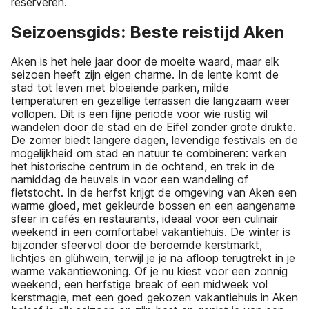
reserveren.
Seizoensgids: Beste reistijd Aken
Aken is het hele jaar door de moeite waard, maar elk
seizoen heeft zijn eigen charme. In de lente komt de
stad tot leven met bloeiende parken, milde
temperaturen en gezellige terrassen die langzaam weer
vollopen. Dit is een fijne periode voor wie rustig wil
wandelen door de stad en de Eifel zonder grote drukte.
De zomer biedt langere dagen, levendige festivals en de
mogelijkheid om stad en natuur te combineren: verken
het historische centrum in de ochtend, en trek in de
namiddag de heuvels in voor een wandeling of
fietstocht. In de herfst krijgt de omgeving van Aken een
warme gloed, met gekleurde bossen en een aangename
sfeer in cafés en restaurants, ideaal voor een culinair
weekend in een comfortabel vakantiehuis. De winter is
bijzonder sfeervol door de beroemde kerstmarkt,
lichtjes en glühwein, terwijl je je na afloop terugtrekt in je
warme vakantiewoning. Of je nu kiest voor een zonnig
weekend, een herfstige break of een midweek vol
kerstmagie, met een goed gekozen vakantiehuis in Aken