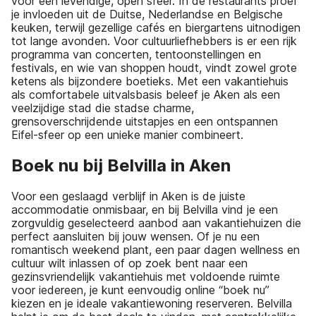
voor een levendige, open sfeer. In de restaurants proef
je invloeden uit de Duitse, Nederlandse en Belgische
keuken, terwijl gezellige cafés en biergartens uitnodigen
tot lange avonden. Voor cultuurliefhebbers is er een rijk
programma van concerten, tentoonstellingen en
festivals, en wie van shoppen houdt, vindt zowel grote
ketens als bijzondere boetieks. Met een vakantiehuis
als comfortabele uitvalsbasis beleef je Aken als een
veelzijdige stad die stadse charme,
grensoverschrijdende uitstapjes en een ontspannen
Eifel-sfeer op een unieke manier combineert.
Boek nu bij Belvilla in Aken
Voor een geslaagd verblijf in Aken is de juiste
accommodatie onmisbaar, en bij Belvilla vind je een
zorgvuldig geselecteerd aanbod aan vakantiehuizen die
perfect aansluiten bij jouw wensen. Of je nu een
romantisch weekend plant, een paar dagen wellness en
cultuur wilt inlassen of op zoek bent naar een
gezinsvriendelijk vakantiehuis met voldoende ruimte
voor iedereen, je kunt eenvoudig online “boek nu”
kiezen en je ideale vakantiewoning reserveren. Belvilla