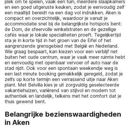
plek om te spelen, vaak een tuin, meerdere slaapkamers
en een goed uitgeruste keuken, zodat je eenvoudig zelf
een maaltijd bereidt na een dag vol indrukken. Aken is
compact en overzichtelijk, waardoor je vanuit je
accommodatie snel bij de belangrijkste hotspots bent:
de Dom, de sfeervolle winkelstraten en de gezellige
cafés waar je lokale specialiteiten proeft. Tegelijkertijd
sta je in korte tijd in het groen van de Eifel of het
aangrenzende grensgebied met België en Nederland.
Wie graag bespaart, kan kiezen voor een verblijf net
buiten het oude centrum, waar je vaak meer ruimte hebt
en eenvoudig met openbaar vervoer of auto naar de
stad rijdt. Ook voor een spontaan weekendje weg is
een last minute booking gemakkelijk geregeld, zodat je
zelfs op korte termijn een verrassend uitje naar Aken
plant. Met Belvilla kies je uit zorgvuldig geselecteerde
vakantiehuizen, variërend van stijlvol en modern tot
authentiek en landelijk, telkens met het comfort dat je
thuis gewend bent.
Belangrijke bezienswaardigheden
in Aken