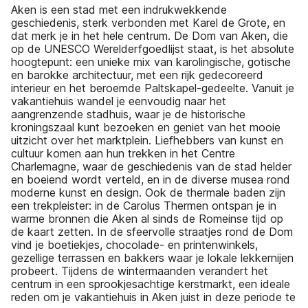
Aken is een stad met een indrukwekkende
geschiedenis, sterk verbonden met Karel de Grote, en
dat merk je in het hele centrum. De Dom van Aken, die
op de UNESCO Werelderfgoedlijst staat, is het absolute
hoogtepunt: een unieke mix van karolingische, gotische
en barokke architectuur, met een rijk gedecoreerd
interieur en het beroemde Paltskapel-gedeelte. Vanuit je
vakantiehuis wandel je eenvoudig naar het
aangrenzende stadhuis, waar je de historische
kroningszaal kunt bezoeken en geniet van het mooie
uitzicht over het marktplein. Liefhebbers van kunst en
cultuur komen aan hun trekken in het Centre
Charlemagne, waar de geschiedenis van de stad helder
en boeiend wordt verteld, en in de diverse musea rond
moderne kunst en design. Ook de thermale baden zijn
een trekpleister: in de Carolus Thermen ontspan je in
warme bronnen die Aken al sinds de Romeinse tijd op
de kaart zetten. In de sfeervolle straatjes rond de Dom
vind je boetiekjes, chocolade- en printenwinkels,
gezellige terrassen en bakkers waar je lokale lekkernijen
probeert. Tijdens de wintermaanden verandert het
centrum in een sprookjesachtige kerstmarkt, een ideale
reden om je vakantiehuis in Aken juist in deze periode te