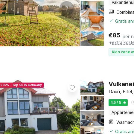
Vakantiehu
Gratis an
€
85
per 
+
extra kost
Kids zone a
Vulkanei
r 2025 - Top 50 in Germany
Daun, Eifel
4.5 / 5
(
Apparteme
Wasmach
Gratis a