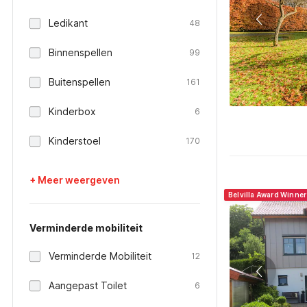
Ledikant
48
Binnenspellen
99
Buitenspellen
161
Kinderbox
6
Kinderstoel
170
+ Meer weergeven
Belvilla Award Winne
Verminderde mobiliteit
Verminderde Mobiliteit
12
Aangepast Toilet
6