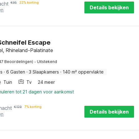
acht
€
95
22% korting
Details bekijken
en
Schneifel Escape
el, Rhineland-Palatinate
·
47 Beoordelingen)
Uitstekend
is
·
6 Gasten
·
3 Slaapkamers
·
140 m² oppervlakte
Tuin
Tv
24 meer
nuleren tot 21 dagen voor aankomst
 nacht
€
129
7% korting
Details bekijken
en