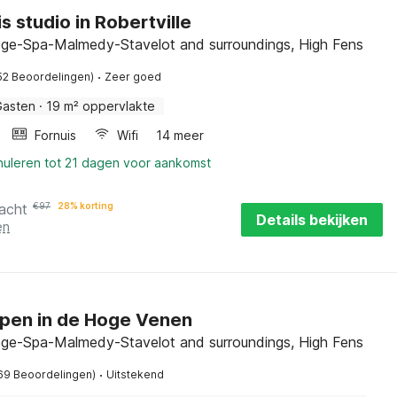
s studio in Robertville
ège-Spa-Malmedy-Stavelot and surroundings, High Fens
·
52 Beoordelingen)
Zeer goed
Gasten
·
19 m² oppervlakte
Fornuis
Wifi
14 meer
nuleren tot 21 dagen voor aankomst
acht
€
97
28% korting
Details bekijken
en
pen in de Hoge Venen
ège-Spa-Malmedy-Stavelot and surroundings, High Fens
·
69 Beoordelingen)
Uitstekend