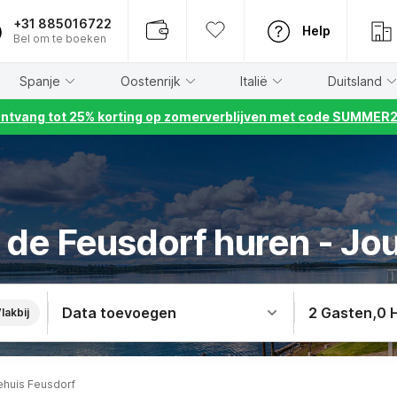
+31 885016722
Help
Bel om te boeken
Spanje
Oostenrijk
Italië
Duitsland
ntvang tot 25% korting op zomerverblijven met code SUMMER
 de Feusdorf huren - Jo
Data toevoegen
2 Gasten
,
0 
lakbij
ehuis Feusdorf