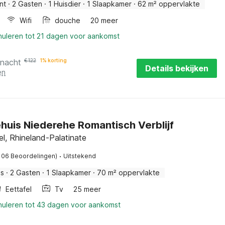
nt
·
2 Gasten
·
1 Huisdier
·
1 Slaapkamer
·
62 m² oppervlakte
Wifi
douche
20 meer
nuleren tot 21 dagen voor aankomst
 nacht
€
122
1% korting
Details bekijken
en
huis Niederehe Romantisch Verblijf
el, Rhineland-Palatinate
·
106 Beoordelingen)
Uitstekend
is
·
2 Gasten
·
1 Slaapkamer
·
70 m² oppervlakte
Eettafel
Tv
25 meer
nnuleren tot 43 dagen voor aankomst