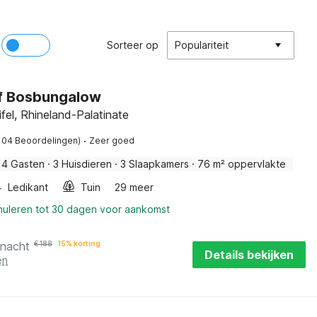
Sorteer op
Populariteit
f Bosbungalow
ifel, Rhineland-Palatinate
·
104 Beoordelingen)
Zeer goed
4 Gasten
·
3 Huisdieren
·
3 Slaapkamers
·
76 m² oppervlakte
Ledikant
Tuin
29 meer
nnuleren tot 30 dagen voor aankomst
 nacht
€
188
15% korting
Details bekijken
en