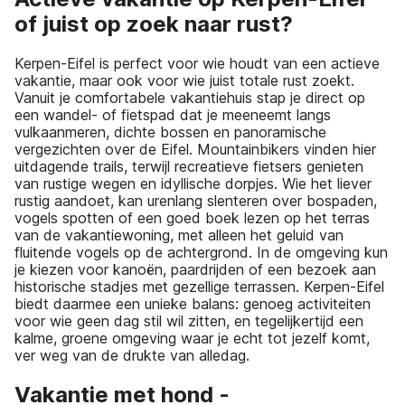
of juist op zoek naar rust?
Kerpen-Eifel is perfect voor wie houdt van een actieve
vakantie, maar ook voor wie juist totale rust zoekt.
Vanuit je comfortabele vakantiehuis stap je direct op
een wandel- of fietspad dat je meeneemt langs
vulkaanmeren, dichte bossen en panoramische
vergezichten over de Eifel. Mountainbikers vinden hier
uitdagende trails, terwijl recreatieve fietsers genieten
van rustige wegen en idyllische dorpjes. Wie het liever
rustig aandoet, kan urenlang slenteren over bospaden,
vogels spotten of een goed boek lezen op het terras
van de vakantiewoning, met alleen het geluid van
fluitende vogels op de achtergrond. In de omgeving kun
je kiezen voor kanoën, paardrijden of een bezoek aan
historische stadjes met gezellige terrassen. Kerpen-Eifel
biedt daarmee een unieke balans: genoeg activiteiten
voor wie geen dag stil wil zitten, en tegelijkertijd een
kalme, groene omgeving waar je echt tot jezelf komt,
ver weg van de drukte van alledag.
Vakantie met hond -