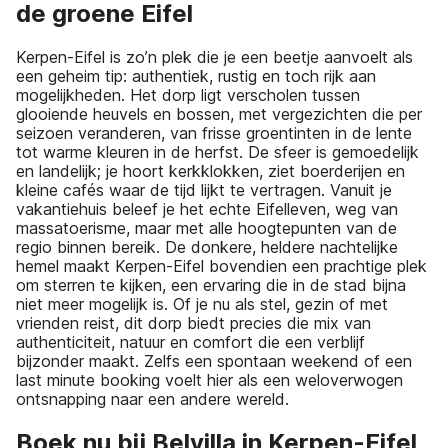
de groene Eifel
Kerpen-Eifel is zo’n plek die je een beetje aanvoelt als
een geheim tip: authentiek, rustig en toch rijk aan
mogelijkheden. Het dorp ligt verscholen tussen
glooiende heuvels en bossen, met vergezichten die per
seizoen veranderen, van frisse groentinten in de lente
tot warme kleuren in de herfst. De sfeer is gemoedelijk
en landelijk; je hoort kerkklokken, ziet boerderijen en
kleine cafés waar de tijd lijkt te vertragen. Vanuit je
vakantiehuis beleef je het echte Eifelleven, weg van
massatoerisme, maar met alle hoogtepunten van de
regio binnen bereik. De donkere, heldere nachtelijke
hemel maakt Kerpen-Eifel bovendien een prachtige plek
om sterren te kijken, een ervaring die in de stad bijna
niet meer mogelijk is. Of je nu als stel, gezin of met
vrienden reist, dit dorp biedt precies die mix van
authenticiteit, natuur en comfort die een verblijf
bijzonder maakt. Zelfs een spontaan weekend of een
last minute booking voelt hier als een weloverwogen
ontsnapping naar een andere wereld.
Boek nu bij Belvilla in Kerpen-Eifel