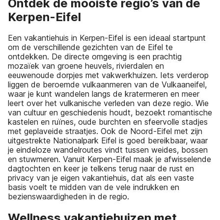
Ontdek de mooiste regio’s van de
Kerpen-Eifel
Een vakantiehuis in Kerpen-Eifel is een ideaal startpunt
om de verschillende gezichten van de Eifel te
ontdekken. De directe omgeving is een prachtig
mozaïek van groene heuvels, rivierdalen en
eeuwenoude dorpjes met vakwerkhuizen. Iets verderop
liggen de beroemde vulkaanmeren van de Vulkaaneifel,
waar je kunt wandelen langs de kratermeren en meer
leert over het vulkanische verleden van deze regio. Wie
van cultuur en geschiedenis houdt, bezoekt romantische
kastelen en ruïnes, oude burchten en sfeervolle stadjes
met geplaveide straatjes. Ook de Noord-Eifel met zijn
uitgestrekte Nationalpark Eifel is goed bereikbaar, waar
je eindeloze wandelroutes vindt tussen weides, bossen
en stuwmeren. Vanuit Kerpen-Eifel maak je afwisselende
dagtochten en keer je telkens terug naar de rust en
privacy van je eigen vakantiehuis, dat als een vaste
basis voelt te midden van de vele indrukken en
bezienswaardigheden in de regio.
Wellness vakantiehuizen met