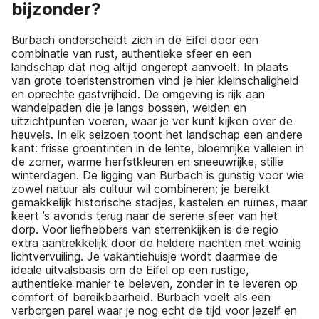
bijzonder?
Burbach onderscheidt zich in de Eifel door een
combinatie van rust, authentieke sfeer en een
landschap dat nog altijd ongerept aanvoelt. In plaats
van grote toeristenstromen vind je hier kleinschaligheid
en oprechte gastvrijheid. De omgeving is rijk aan
wandelpaden die je langs bossen, weiden en
uitzichtpunten voeren, waar je ver kunt kijken over de
heuvels. In elk seizoen toont het landschap een andere
kant: frisse groentinten in de lente, bloemrijke valleien in
de zomer, warme herfstkleuren en sneeuwrijke, stille
winterdagen. De ligging van Burbach is gunstig voor wie
zowel natuur als cultuur wil combineren; je bereikt
gemakkelijk historische stadjes, kastelen en ruïnes, maar
keert ’s avonds terug naar de serene sfeer van het
dorp. Voor liefhebbers van sterrenkijken is de regio
extra aantrekkelijk door de heldere nachten met weinig
lichtvervuiling. Je vakantiehuisje wordt daarmee de
ideale uitvalsbasis om de Eifel op een rustige,
authentieke manier te beleven, zonder in te leveren op
comfort of bereikbaarheid. Burbach voelt als een
verborgen parel waar je nog echt de tijd voor jezelf en