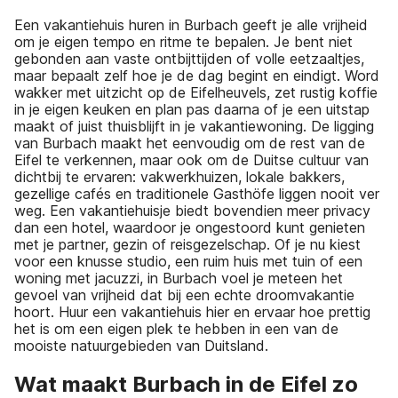
Een vakantiehuis huren in Burbach geeft je alle vrijheid
om je eigen tempo en ritme te bepalen. Je bent niet
gebonden aan vaste ontbijttijden of volle eetzaaltjes,
maar bepaalt zelf hoe je de dag begint en eindigt. Word
wakker met uitzicht op de Eifelheuvels, zet rustig koffie
in je eigen keuken en plan pas daarna of je een uitstap
maakt of juist thuisblijft in je vakantiewoning. De ligging
van Burbach maakt het eenvoudig om de rest van de
Eifel te verkennen, maar ook om de Duitse cultuur van
dichtbij te ervaren: vakwerkhuizen, lokale bakkers,
gezellige cafés en traditionele Gasthöfe liggen nooit ver
weg. Een vakantiehuisje biedt bovendien meer privacy
dan een hotel, waardoor je ongestoord kunt genieten
met je partner, gezin of reisgezelschap. Of je nu kiest
voor een knusse studio, een ruim huis met tuin of een
woning met jacuzzi, in Burbach voel je meteen het
gevoel van vrijheid dat bij een echte droomvakantie
hoort. Huur een vakantiehuis hier en ervaar hoe prettig
het is om een eigen plek te hebben in een van de
mooiste natuurgebieden van Duitsland.
Wat maakt Burbach in de Eifel zo