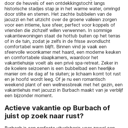
door de heuvels of een ontdekkingstocht langs
historische stadjes stap je in het warme water, omringd
door stilte en sterren. Het zachte bubbelen van de
jacuzzi en het uitzicht over de groene valleien zorgen
voor een intieme, luxe sfeer, perfect voor koppels of
vrienden die zichzelf willen verwennen. In sommige
vakantiewoningen staat de hottub buiten op het terras
of in de tuin, zodat je zelfs in de frisse avondlucht
comfortabel warm blijft. Binnen vind je vaak een
sfeervolle woonkamer met haard, een moderne keuken
en comfortabele slaapkamers, waardoor het
vakantiehuisje voelt als een privé spa-retreat. Zeker in
de koelere seizoenen is een bubbelbad een heerlijke
manier om de dag af te sluiten; je lichaam komt tot rust
en je hoofd wordt leeg. Of je nu een romantisch
weekend plant of een wellnessbreak met het gezin, een
vakantiehuis met jacuzzi in Burbach maakt van je verblijf
een bijzonder moment.
Actieve vakantie op Burbach of
juist op zoek naar rust?