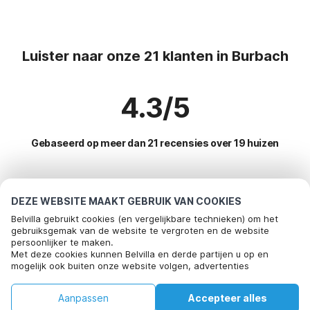
Luister naar onze 21 klanten in Burbach
4.3/5
Gebaseerd op meer dan 21 recensies over 19 huizen
Meest populaire bestemmingen voor
DEZE WEBSITE MAAKT GEBRUIK VAN COOKIES
vakantie
Belvilla gebruikt cookies (en vergelijkbare technieken) om het
gebruiksgemak van de website te vergroten en de website
persoonlijker te maken.
Top steden met top voorzieningen voor vakantie
Met deze cookies kunnen Belvilla en derde partijen u op en
mogelijk ook buiten onze website volgen, advertenties
Kindvriendelijke vakantiehuizen winterspelt
Populaire voorzieningen voor vakantie in Burbach
afstemmen op uw interesses en u informatie laten delen via
Vakantiehuis met barbecue sevenig-our
social media.
Vakantie appartementen
Aanpassen
Accepteer alles
Populaire steden voor vakantie in Eifel
Door op "accepteren" te klikken gaat u hiermee akkoord. Meer
Kindvriendelijke vakantiehuizen mutzenich