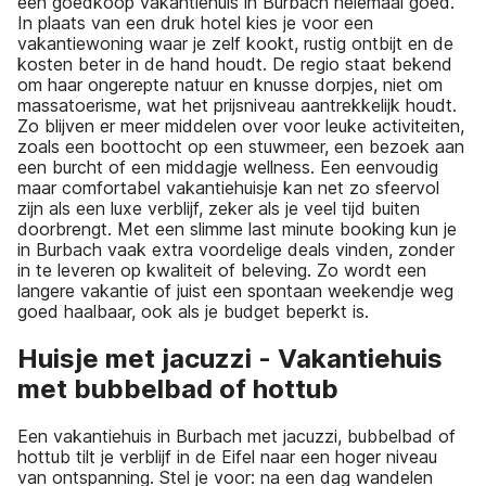
een goedkoop vakantiehuis in Burbach helemaal goed.
In plaats van een druk hotel kies je voor een
vakantiewoning waar je zelf kookt, rustig ontbijt en de
kosten beter in de hand houdt. De regio staat bekend
om haar ongerepte natuur en knusse dorpjes, niet om
massatoerisme, wat het prijsniveau aantrekkelijk houdt.
Zo blijven er meer middelen over voor leuke activiteiten,
zoals een boottocht op een stuwmeer, een bezoek aan
een burcht of een middagje wellness. Een eenvoudig
maar comfortabel vakantiehuisje kan net zo sfeervol
zijn als een luxe verblijf, zeker als je veel tijd buiten
doorbrengt. Met een slimme last minute booking kun je
in Burbach vaak extra voordelige deals vinden, zonder
in te leveren op kwaliteit of beleving. Zo wordt een
langere vakantie of juist een spontaan weekendje weg
goed haalbaar, ook als je budget beperkt is.
Huisje met jacuzzi - Vakantiehuis
met bubbelbad of hottub
Een vakantiehuis in Burbach met jacuzzi, bubbelbad of
hottub tilt je verblijf in de Eifel naar een hoger niveau
van ontspanning. Stel je voor: na een dag wandelen