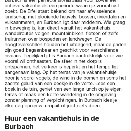
Burbach is een perfecte uitvalsbasis voor zowel een
actieve vakantie als een periode waarin je vooral rust
zoekt. De Eifel staat bekend om haar afwisselende
landschap met glooiende heuvels, bossen, rivierdalen en
vulkaanmeren, en Burbach ligt daar middenin. Wie graag
in beweging is, kan direct vanuit het vakantiehuis
wandelroutes volgen, mountainbiken, fietsen of zelfs
trailrunnen over bospaden en landwegen. De
hoogteverschillen houden het uitdagend, maar de paden
zijn goed begaanbaar en geschikt voor verschillende
niveaus. Tegelijkertijd is Burbach aantrekkelijk voor wie
vooral wil onthaasten. De sfeer in het dorp is
ontspannen, het verkeer is beperkt en het tempo ligt
aangenaam laag. Op het terras van je vakantiehuisje
hoor je vooral vogels, de wind in de bomen en soms het
zachte geluid van een beekje in de verte. Lees een
boek in de tuin, geniet van een lange lunch op je eigen
terras of maak een korte wandeling in de omgeving
zonder planning of verplichtingen. In Burbach kies je
elke dag opnieuw: eropuit of juist niets doen.
Huur een vakantiehuis in de
Burbach