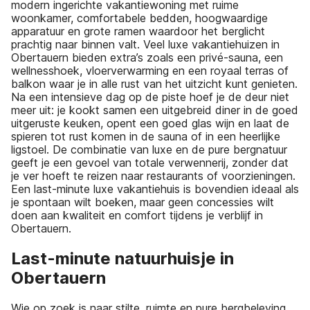
modern ingerichte vakantiewoning met ruime
woonkamer, comfortabele bedden, hoogwaardige
apparatuur en grote ramen waardoor het berglicht
prachtig naar binnen valt. Veel luxe vakantiehuizen in
Obertauern bieden extra’s zoals een privé-sauna, een
wellnesshoek, vloerverwarming en een royaal terras of
balkon waar je in alle rust van het uitzicht kunt genieten.
Na een intensieve dag op de piste hoef je de deur niet
meer uit: je kookt samen een uitgebreid diner in de goed
uitgeruste keuken, opent een goed glas wijn en laat de
spieren tot rust komen in de sauna of in een heerlijke
ligstoel. De combinatie van luxe en de pure bergnatuur
geeft je een gevoel van totale verwennerij, zonder dat
je ver hoeft te reizen naar restaurants of voorzieningen.
Een last-minute luxe vakantiehuis is bovendien ideaal als
je spontaan wilt boeken, maar geen concessies wilt
doen aan kwaliteit en comfort tijdens je verblijf in
Obertauern.
Last-minute natuurhuisje in
Obertauern
Wie op zoek is naar stilte, ruimte en pure bergbeleving,