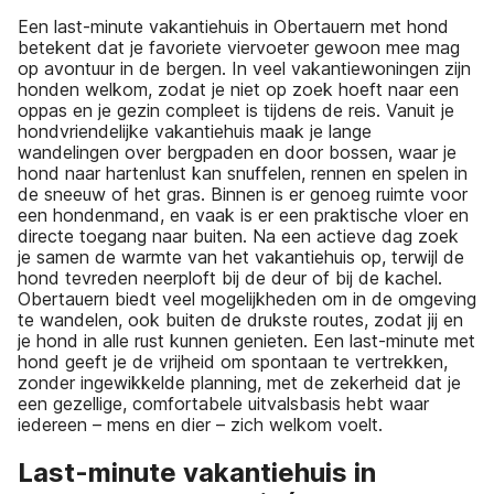
Een last-minute vakantiehuis in Obertauern met hond
betekent dat je favoriete viervoeter gewoon mee mag
op avontuur in de bergen. In veel vakantiewoningen zijn
honden welkom, zodat je niet op zoek hoeft naar een
oppas en je gezin compleet is tijdens de reis. Vanuit je
hondvriendelijke vakantiehuis maak je lange
wandelingen over bergpaden en door bossen, waar je
hond naar hartenlust kan snuffelen, rennen en spelen in
de sneeuw of het gras. Binnen is er genoeg ruimte voor
een hondenmand, en vaak is er een praktische vloer en
directe toegang naar buiten. Na een actieve dag zoek
je samen de warmte van het vakantiehuis op, terwijl de
hond tevreden neerploft bij de deur of bij de kachel.
Obertauern biedt veel mogelijkheden om in de omgeving
te wandelen, ook buiten de drukste routes, zodat jij en
je hond in alle rust kunnen genieten. Een last-minute met
hond geeft je de vrijheid om spontaan te vertrekken,
zonder ingewikkelde planning, met de zekerheid dat je
een gezellige, comfortabele uitvalsbasis hebt waar
iedereen – mens en dier – zich welkom voelt.
Last-minute vakantiehuis in