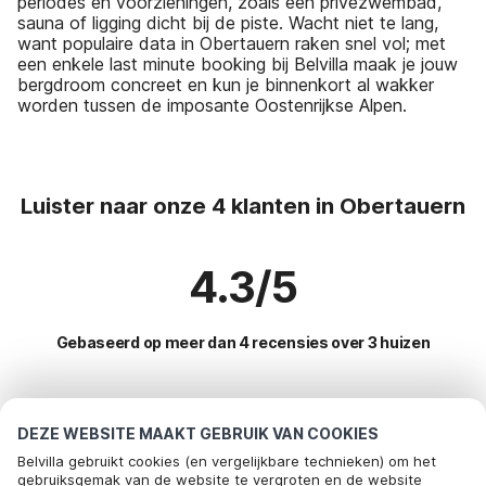
periodes en voorzieningen, zoals een privézwembad,
sauna of ligging dicht bij de piste. Wacht niet te lang,
want populaire data in Obertauern raken snel vol; met
een enkele last minute booking bij Belvilla maak je jouw
bergdroom concreet en kun je binnenkort al wakker
worden tussen de imposante Oostenrijkse Alpen.
Luister naar onze 4 klanten in Obertauern
4.3/5
Gebaseerd op meer dan 4 recensies over 3 huizen
Meest populaire bestemmingen voor
DEZE WEBSITE MAAKT GEBRUIK VAN COOKIES
vakantie
Belvilla gebruikt cookies (en vergelijkbare technieken) om het
gebruiksgemak van de website te vergroten en de website