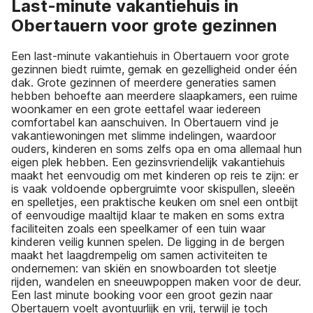
Last-minute vakantiehuis in
Obertauern voor grote gezinnen
Een last-minute vakantiehuis in Obertauern voor grote
gezinnen biedt ruimte, gemak en gezelligheid onder één
dak. Grote gezinnen of meerdere generaties samen
hebben behoefte aan meerdere slaapkamers, een ruime
woonkamer en een grote eettafel waar iedereen
comfortabel kan aanschuiven. In Obertauern vind je
vakantiewoningen met slimme indelingen, waardoor
ouders, kinderen en soms zelfs opa en oma allemaal hun
eigen plek hebben. Een gezinsvriendelijk vakantiehuis
maakt het eenvoudig om met kinderen op reis te zijn: er
is vaak voldoende opbergruimte voor skispullen, sleeën
en spelletjes, een praktische keuken om snel een ontbijt
of eenvoudige maaltijd klaar te maken en soms extra
faciliteiten zoals een speelkamer of een tuin waar
kinderen veilig kunnen spelen. De ligging in de bergen
maakt het laagdrempelig om samen activiteiten te
ondernemen: van skiën en snowboarden tot sleetje
rijden, wandelen en sneeuwpoppen maken voor de deur.
Een last minute booking voor een groot gezin naar
Obertauern voelt avontuurlijk en vrij, terwijl je toch