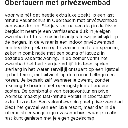
Obertauern met privézwembad
Voor wie nét dat beetje extra luxe zoekt, is een last-
minute vakantiehuis in Obertauern met privézwembad
een ware droom. Stel je voor: na een dag in de frisse
berglucht neem je een verfrissende duik in je eigen
zwembad of trek je rustig baantjes terwijl je uitkijkt op
de bergen. In de winter is een indoor privézwembad
een heerlijke plek om op te warmen en te ontspannen,
zeker in combinatie met een sauna of jacuzzi in
dezelfde vakantiewoning. In de zomer vormt het
zwembad het hart van je verblijf: kinderen spelen
urenlang in het water, terwijl jij ontspant op een ligstoel
op het terras, met uitzicht op de groene hellingen en
rotsen. Je bepaalt zelf wanneer je zwemt, zonder
rekening te houden met openingstijden of andere
gasten. De combinatie van bergavontuur en privé
wellness maakt je last-minute verblijf in Obertauern
extra bijzonder. Een vakantiewoning met privézwembad
biedt het gevoel van een luxe resort, maar dan in de
intieme sfeer van je eigen vakantiehuis, waar je in alle
rust kunt genieten met je eigen gezelschap.