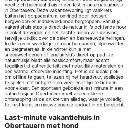
voelt zich helemaal thuis in een last-minute natuurhuisje
in Obertauern. Deze vakantiewoning ligt vaak iets
buiten het dorpscentrum, omringd door bossen,
bergweiden en indrukwekkende bergtoppen. Vanuit je
vakantiehuis stap je direct de natuur in: ’s ochtends hoor
je enkel de vogels en het zachte ruisen van de wind,
terwijl je uitkijkt over de dalen en besneeuwde hellingen.
In de zomer wandel je zo naar bergpaden, alpenweiden
en bergmeertjes, in de winter kun je met
sneeuwschoenen of langlaufski’s direct op pad. Je
natuurhuisje biedt alle basiscomfort, maar ademt
tegelijkertijd authenticiteit, met natuurlijke materialen en
een warme, sfeervolle inrichting. Het is de ideale plek
om offline te gaan, te lezen bij het haardvuur, spelletjes
te spelen met het gezin en weer echt tijd te hebben
voor elkaar. Een spontaan geboekte last-minute in een
natuurhuisje in Obertauern voelt als een kleine
ontsnapping uit de drukte van alledag, waar je volledig
tot rust komt en nieuwe energie opdoet in de berglucht.
Last-minute vakantiehuis in
Obertauern met hond