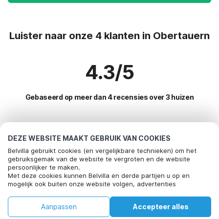
Luister naar onze 4 klanten in Obertauern
4.3/5
Gebaseerd op meer dan 4 recensies over 3 huizen
Meest populaire bestemmingen voor
DEZE WEBSITE MAAKT GEBRUIK VAN COOKIES
vakantie
Belvilla gebruikt cookies (en vergelijkbare technieken) om het
gebruiksgemak van de website te vergroten en de website
persoonlijker te maken.
Populaire voorzieningen voor vakantie in Obertauern
Met deze cookies kunnen Belvilla en derde partijen u op en
mogelijk ook buiten onze website volgen, advertenties
Vakantiehuis in skigebied
Top regio's met top voorzieningen voor vakantie
afstemmen op uw interesses en u informatie laten delen via
Wellness vakantiehuis
social media.
Vakantiehuis in skigebied salzburgerland
Aanpassen
Accepteer alles
Door op "accepteren" te klikken gaat u hiermee akkoord. Meer
Top steden met top voorzieningen voor vakantie
Kindvriendelijke vakantiehuizen
informatie vind je in ons
cookiebeleid
.
Vakantiehuis in skigebied tirol
Huis
Verlanglijst
Boekingen
Account