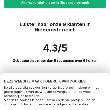
Alle vakantiehuizen in Niederösterreich
Luister naar onze 9 klanten in
Niederösterreich
4.3/5
Gebaseerd op meer dan 9 recensies over 6 huizen
Meest populaire bestemmingen voor
DEZE WEBSITE MAAKT GEBRUIK VAN COOKIES
vakantie
Belvilla gebruikt cookies (en vergelijkbare technieken) om het
gebruiksgemak van de website te vergroten en de website
persoonlijker te maken.
Populaire voorzieningen voor vakantie in Niederösterreich
Met deze cookies kunnen Belvilla en derde partijen u op en
mogelijk ook buiten onze website volgen, advertenties
Vakantiehuis met tuin
Top regio's met top voorzieningen voor vakantie
afstemmen op uw interesses en u informatie laten delen via