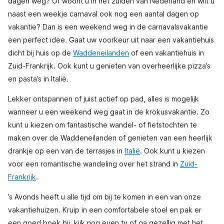
dagen weg? Of woont u in het zuiden van Nederland en wilt u
naast een weekje carnaval ook nog een aantal dagen op
vakantie? Dan is een weekend weg in de carnavalsvakantie
een perfect idee. Gaat uw voorkeur uit naar een vakantiehuis
dicht bij huis op de
Waddeneilanden
of een vakantiehuis in
Zuid-Frankrijk. Ook kunt u genieten van overheerlijke pizza’s
en pasta’s in Italië.
Lekker ontspannen of juist actief op pad, alles is mogelijk
wanneer u een weekend weg gaat in de krokusvakantie. Zo
kunt u kiezen om fantastische wandel- of fietstochten te
maken over de Waddeneilanden of genieten van een heerlijk
drankje op een van de terrasjes in
Italië
. Ook kunt u kiezen
voor een romantische wandeling over het strand in
Zuid-
Frankrijk
.
’s Avonds heeft u alle tijd om bij te komen in een van onze
vakantiehuizen. Kruip in een comfortabele stoel en pak er
een goed boek bij, kijk nog even tv of ga gezellig met het