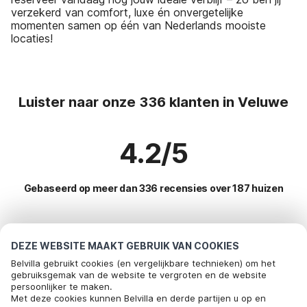
verzekerd van comfort, luxe én onvergetelijke
momenten samen op één van Nederlands mooiste
locaties!
Luister naar onze 336 klanten in Veluwe
4.2/5
Gebaseerd op meer dan 336 recensies over 187 huizen
Meest populaire bestemmingen voor
DEZE WEBSITE MAAKT GEBRUIK VAN COOKIES
vakantie
Belvilla gebruikt cookies (en vergelijkbare technieken) om het
gebruiksgemak van de website te vergroten en de website
persoonlijker te maken.
Populaire voorzieningen voor vakantie in Veluwe
Met deze cookies kunnen Belvilla en derde partijen u op en