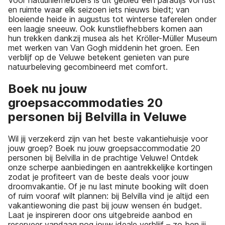
Voor natuurliefhebbers is dit gebied een paradijs vol rust
en ruimte waar elk seizoen iets nieuws biedt; van
bloeiende heide in augustus tot winterse taferelen onder
een laagje sneeuw. Ook kunstliefhebbers komen aan
hun trekken dankzij musea als het Kröller-Müller Museum
met werken van Van Gogh middenin het groen. Een
verblijf op de Veluwe betekent genieten van pure
natuurbeleving gecombineerd met comfort.
Boek nu jouw
groepsaccommodaties 20
personen bij Belvilla in Veluwe
Wil jij verzekerd zijn van het beste vakantiehuisje voor
jouw groep? Boek nu jouw groepsaccommodatie 20
personen bij Belvilla in de prachtige Veluwe! Ontdek
onze scherpe aanbiedingen en aantrekkelijke kortingen
zodat je profiteert van de beste deals voor jouw
droomvakantie. Of je nu last minute booking wilt doen
of ruim vooraf wilt plannen: bij Belvilla vind je altijd een
vakantiewoning die past bij jouw wensen én budget.
Laat je inspireren door ons uitgebreide aanbod en
reserveer vandaag nog jouw ideale verblijf – zo ben jij