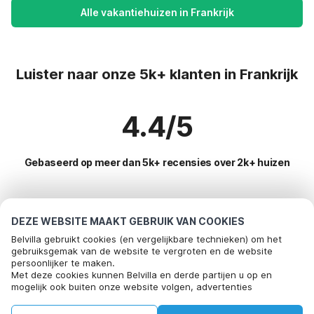
Alle vakantiehuizen in Frankrijk
Luister naar onze 5k+ klanten in Frankrijk
4.4/5
Gebaseerd op meer dan 5k+ recensies over 2k+ huizen
Meest populaire bestemmingen voor
DEZE WEBSITE MAAKT GEBRUIK VAN COOKIES
vakantie
Belvilla gebruikt cookies (en vergelijkbare technieken) om het
gebruiksgemak van de website te vergroten en de website
persoonlijker te maken.
Populaire voorzieningen voor vakantie in Frankrijk
Bel om te boeken
Met deze cookies kunnen Belvilla en derde partijen u op en
mogelijk ook buiten onze website volgen, advertenties
Vakantiehuis voor 6 personen
Toplanden met topvoorzieningen voor vakanties
afstemmen op uw interesses en u informatie laten delen via
Vakantie appartementen
social media.