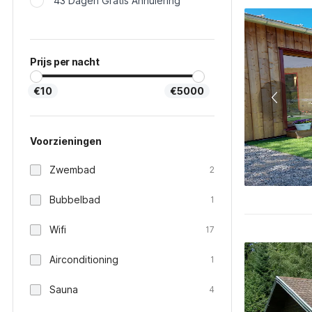
43 Dagen Gratis Annulering
Prijs per nacht
€10
€5000
Voorzieningen
Zwembad
2
Bubbelbad
1
Wifi
17
Airconditioning
1
Sauna
4