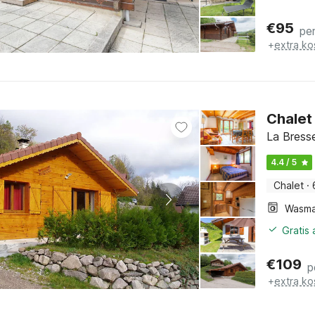
€
95
pe
+
extra ko
Chalet
La Bresse
4.4 / 5
Chalet
·
Wasma
Gratis
€
109
p
+
extra ko