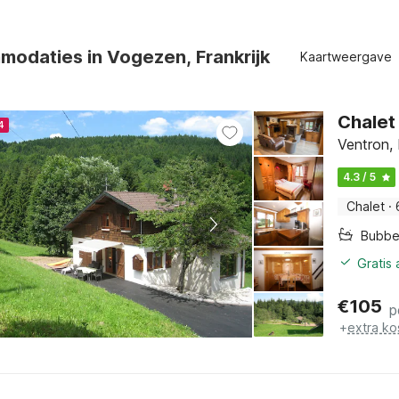
odaties in Vogezen, Frankrijk
Kaartweergave
Chalet 
4
Ventron, 
4.3 / 5
Chalet
·
Bubbe
Gratis
€
105
p
+
extra ko