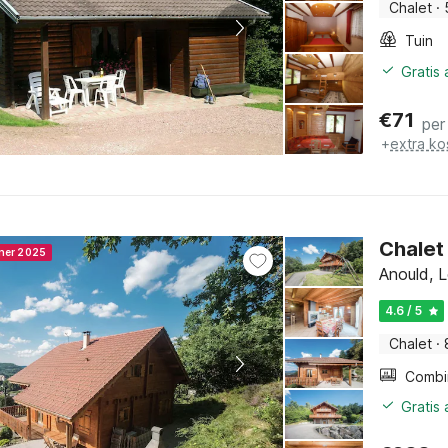
Chalet
·
Tuin
Gratis
€
71
per
+
extra ko
Chalet
nner 2025
Anould, L
4.6 / 5
Chalet
·
Gratis