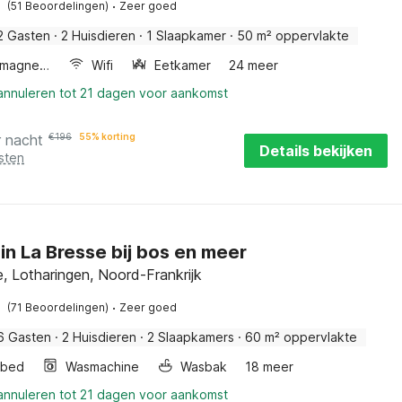
·
(51 Beoordelingen)
Zeer goed
2 Gasten
·
2 Huisdieren
·
1 Slaapkamer
·
50 m² oppervlakte
Combimagnetron
Wifi
Eetkamer
24 meer
 annuleren tot 21 dagen voor aankomst
r nacht
€
196
55% korting
Details bekijken
sten
in La Bresse bij bos en meer
, Lotharingen, Noord-Frankrijk
·
(71 Beoordelingen)
Zeer goed
6 Gasten
·
2 Huisdieren
·
2 Slaapkamers
·
60 m² oppervlakte
rbed
Wasmachine
Wasbak
18 meer
 annuleren tot 21 dagen voor aankomst