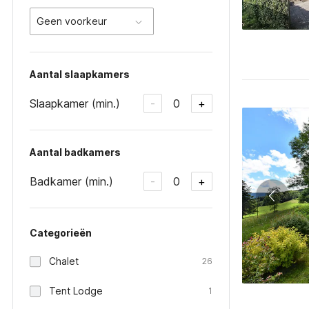
Geen voorkeur
Aantal slaapkamers
Slaapkamer (min.)
0
-
+
Aantal badkamers
Badkamer (min.)
0
-
+
Categorieën
Chalet
26
Tent Lodge
1