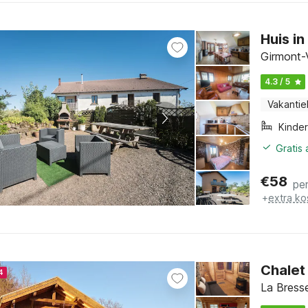
Huis i
Girmont-V
4.3 / 5
Vakantie
Kinde
Gratis
€
58
pe
+
extra ko
Chalet 
4
La Bresse