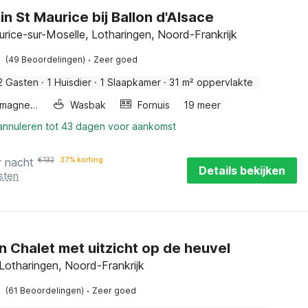
in St Maurice bij Ballon d'Alsace
rice-sur-Moselle, Lotharingen, Noord-Frankrijk
·
(49 Beoordelingen)
Zeer goed
2 Gasten
·
1 Huisdier
·
1 Slaapkamer
·
31 m² oppervlakte
Combimagnetron
Wasbak
Fornuis
19 meer
 annuleren tot 43 dagen voor aankomst
r nacht
€
132
37% korting
Details bekijken
sten
n Chalet met uitzicht op de heuvel
Lotharingen, Noord-Frankrijk
·
(61 Beoordelingen)
Zeer goed