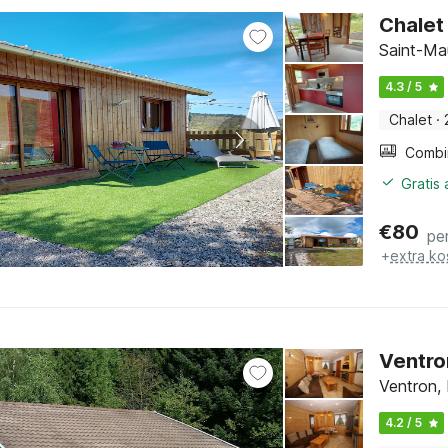
Chalet 
Saint-Mau
4.3 / 5
Chalet
·
Gratis
€
80
pe
+
extra ko
Ventro
Ventron, 
4.2 / 5