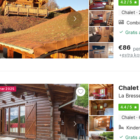
4.2 / 5
Chalet
·
Gratis
€
86
pe
+
extra ko
Chalet 
nner 2025
La Bresse
4.4 / 5
Chalet
·
Kinde
Gratis