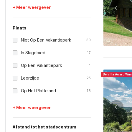
+ Meer weergeven
Plaats
Niet Op Een Vakantiepark
39
In Skigebied
17
Op Een Vakantiepark
1
Belvilla Award Wi
Leerzijde
25
Op Het Platteland
18
+ Meer weergeven
Afstand tot het stadscentrum