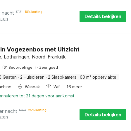
r nacht
€
121
18% korting
Details bekijken
sten
 in Vogezenbos met Uitzicht
, Lotharingen, Noord-Frankrijk
·
(61 Beoordelingen)
Zeer goed
6 Gasten
·
2 Huisdieren
·
2 Slaapkamers
·
60 m² oppervlakte
chine
Wasbak
Wifi
16 meer
 annuleren tot 21 dagen voor aankomst
er nacht
€
151
25% korting
Details bekijken
sten