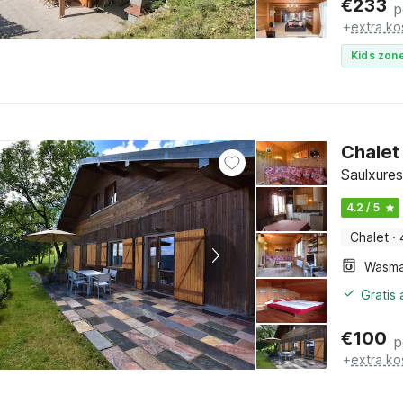
€
233
p
+
extra ko
Kids zone
Chalet 
Saulxures
4.2 / 5
Chalet
·
Wasma
Gratis
€
100
p
+
extra ko