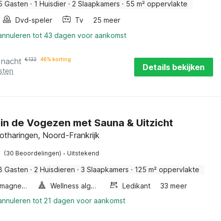
5 Gasten
·
1 Huisdier
·
2 Slaapkamers
·
55 m² oppervlakte
Dvd-speler
Tv
25 meer
 annuleren tot 43 dagen voor aankomst
 nacht
€
133
46% korting
Details bekijken
sten
 in de Vogezen met Sauna & Uitzicht
otharingen, Noord-Frankrijk
·
(30 Beoordelingen)
Uitstekend
8 Gasten
·
2 Huisdieren
·
3 Slaapkamers
·
125 m² oppervlakte
Combimagnetron
Wellness algemeen
Ledikant
33 meer
 annuleren tot 21 dagen voor aankomst