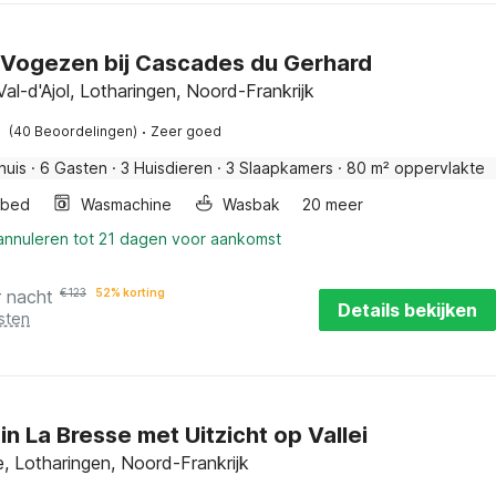
n Vogezen bij Cascades du Gerhard
al-d'Ajol, Lotharingen, Noord-Frankrijk
·
(40 Beoordelingen)
Zeer goed
huis
·
6 Gasten
·
3 Huisdieren
·
3 Slaapkamers
·
80 m² oppervlakte
rbed
Wasmachine
Wasbak
20 meer
 annuleren tot 21 dagen voor aankomst
r nacht
€
123
52% korting
Details bekijken
sten
in La Bresse met Uitzicht op Vallei
, Lotharingen, Noord-Frankrijk