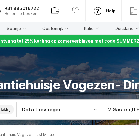
+31 885016722
Help
Bel om te boeken
Spanje
Oostenrijk
Italië
Duitsland
ntvang tot 25% korting op zomerverblijven met code SUMMER
antiehuisje Vogezen- Di
Data toevoegen
2 Gasten
,
0 
lakbij
antiehuis Vogezen Last Minute