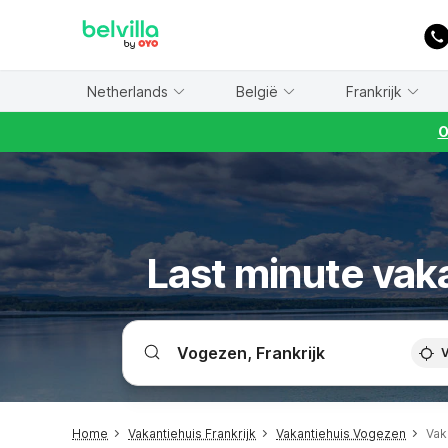
WIZARD MEMBER
Netherlands
België
Frankrijk
O
Last minute vak
V
Home
Vakantiehuis Frankrijk
Vakantiehuis Vogezen
Vak