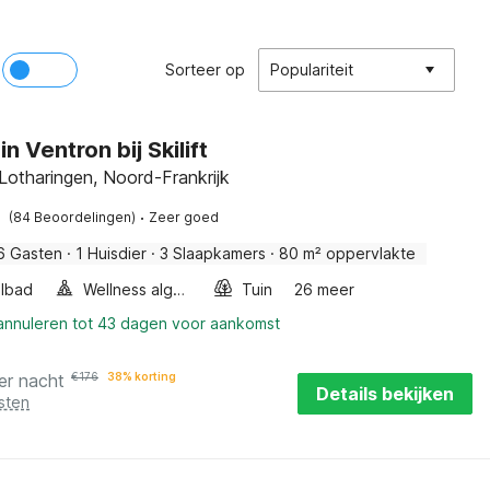
Sorteer op
Populariteit
in Ventron bij Skilift
Lotharingen, Noord-Frankrijk
·
(84 Beoordelingen)
Zeer goed
6 Gasten
·
1 Huisdier
·
3 Slaapkamers
·
80 m² oppervlakte
lbad
Wellness algemeen
Tuin
26 meer
 annuleren tot 43 dagen voor aankomst
er nacht
€
176
38% korting
Details bekijken
sten