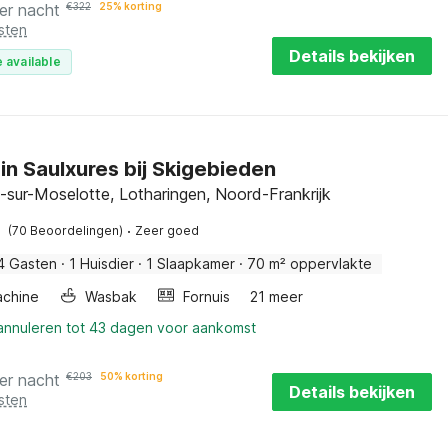
er nacht
€
322
25% korting
sten
Details bekijken
 available
in Saulxures bij Skigebieden
-sur-Moselotte, Lotharingen, Noord-Frankrijk
·
(70 Beoordelingen)
Zeer goed
4 Gasten
·
1 Huisdier
·
1 Slaapkamer
·
70 m² oppervlakte
chine
Wasbak
Fornuis
21 meer
 annuleren tot 43 dagen voor aankomst
er nacht
€
203
50% korting
Details bekijken
sten