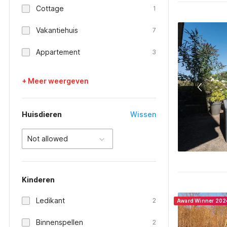
Cottage
1
Vakantiehuis
7
Appartement
3
+ Meer weergeven
Huisdieren
Wissen
Not allowed
Kinderen
Ledikant
2
Award Winner 202
Binnenspellen
2