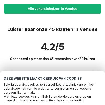
Alle vakantiehuizen in Vendee
Luister naar onze 45 klanten in Vendee
4.2/5
Gebaseerd op meer dan 45 recensies over 20 huizen
Meest populaire bestemmingen voor
DEZE WEBSITE MAAKT GEBRUIK VAN COOKIES
vakantie
Belvilla gebruikt cookies (en vergelijkbare technieken) om het
gebruiksgemak van de website te vergroten en de website
persoonlijker te maken.
Populaire voorzieningen voor vakantie in Vendee
Met deze cookies kunnen Belvilla en derde partijen u op en
mogelijk ook buiten onze website volgen, advertenties
Vakantiehuis met zwembad
Top regio's met top voorzieningen voor vakantie
afstemmen op uw interesses en u informatie laten delen via