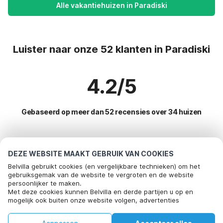
Alle vakantiehuizen in Paradiski
Luister naar onze 52 klanten in Paradiski
4.2/5
Gebaseerd op meer dan 52 recensies over 34 huizen
Meest populaire bestemmingen voor
DEZE WEBSITE MAAKT GEBRUIK VAN COOKIES
vakantie
Belvilla gebruikt cookies (en vergelijkbare technieken) om het
gebruiksgemak van de website te vergroten en de website
persoonlijker te maken.
Populaire voorzieningen voor vakantie in Paradiski
Met deze cookies kunnen Belvilla en derde partijen u op en
mogelijk ook buiten onze website volgen, advertenties
Vakantiehuis in skigebied
Top regio's met top voorzieningen voor vakantie
afstemmen op uw interesses en u informatie laten delen via
Vakantie met hond - Huisdiervriendelijke vakantiehuizen
social media.
Kindvriendelijke vakantiehuizen zuid-frankrijk