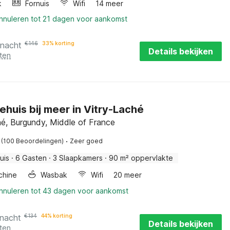
k
Fornuis
Wifi
14 meer
annuleren tot 21 dagen voor aankomst
 nacht
€
146
33% korting
Details bekijken
ten
ehuis bij meer in Vitry-Laché
hé, Burgundy, Middle of France
·
(100 Beoordelingen)
Zeer goed
uis
·
6 Gasten
·
3 Slaapkamers
·
90 m² oppervlakte
chine
Wasbak
Wifi
20 meer
annuleren tot 43 dagen voor aankomst
 nacht
€
134
44% korting
Details bekijken
ten