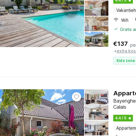
4.4 / 5
Vakantieh
Wifi
Gratis 
€
137
pe
+
extra kos
Kids zone 
Apparte
Bayenghem
Calais
4.4 / 5
Appartem