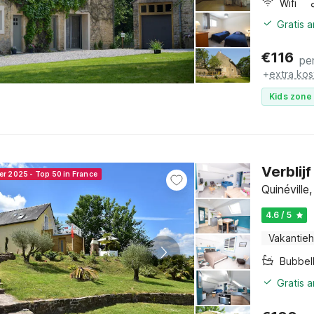
Wifi
Gratis 
€
116
pe
+
extra kos
Kids zone 
Verblij
er 2025 - Top 50 in France
Quinévill
4.6 / 5
Vakantieh
Bubbel
Gratis 