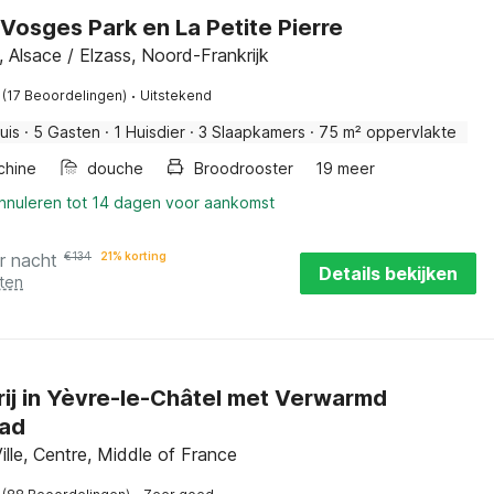
j Vosges Park en La Petite Pierre
 Alsace / Elzass, Noord-Frankrijk
·
(17 Beoordelingen)
Uitstekend
uis
·
5 Gasten
·
1 Huisdier
·
3 Slaapkamers
·
75 m² oppervlakte
chine
douche
Broodrooster
19 meer
annuleren tot 14 dagen voor aankomst
r nacht
€
134
21% korting
Details bekijken
ten
ij in Yèvre-le-Châtel met Verwarmd
ad
ille, Centre, Middle of France