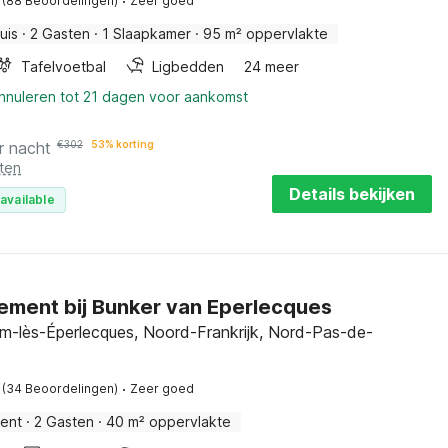
·
(88 Beoordelingen)
Zeer goed
uis
·
2 Gasten
·
1 Slaapkamer
·
95 m² oppervlakte
Tafelvoetbal
Ligbedden
24 meer
annuleren tot 21 dagen voor aankomst
r nacht
€
302
53% korting
ten
Details bekijken
available
ment bij Bunker van Eperlecques
-lès-Éperlecques, Noord-Frankrijk, Nord-Pas-de-
·
(34 Beoordelingen)
Zeer goed
ent
·
2 Gasten
·
40 m² oppervlakte