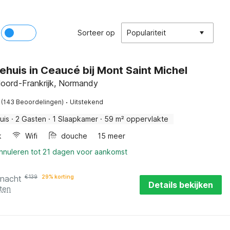
Sorteer op
Populariteit
ehuis in Ceaucé bij Mont Saint Michel
oord-Frankrijk, Normandy
·
(143 Beoordelingen)
Uitstekend
uis
·
2 Gasten
·
1 Slaapkamer
·
59 m² oppervlakte
k
Wifi
douche
15 meer
annuleren tot 21 dagen voor aankomst
 nacht
€
139
29% korting
Details bekijken
ten