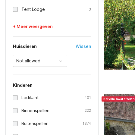
Tent Lodge
3
+ Meer weergeven
Huisdieren
Wissen
Not allowed
Kinderen
Ledikant
401
Belvilla Award Winn
Binnenspellen
222
Buitenspellen
1374