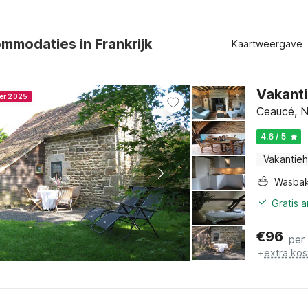
mmodaties in Frankrijk
Kaartweergave
Vakanti
ner 2025
Ceaucé, N
4.6 / 5
Vakantieh
Wasba
Gratis 
€
96
per
+
extra kos