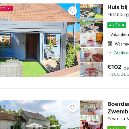
Huis bi
ner 2025
Hinsbourg,
4.7 / 5
Vakantieh
Wasma
Gratis 
€
102
pe
+
extra kos
Boerder
Zwemb
Yèvre-la-V