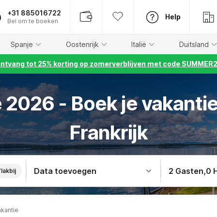
+31 885016722
Help
Bel om te boeken
Spanje
Oostenrijk
Italië
Duitsland
ntvang tot 25% korting op zomerverblijven met code SUMMER
 2026 - Boek je vakantie
Frankrijk
Data toevoegen
2 Gasten
,
0 
lakbij
akantie