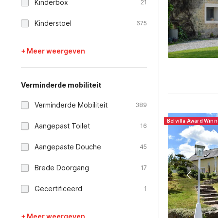
Kinderbox
21
Kinderstoel
675
+ Meer weergeven
Verminderde mobiliteit
Verminderde Mobiliteit
389
Belvilla Award Winn
Aangepast Toilet
16
Aangepaste Douche
45
Brede Doorgang
17
Gecertificeerd
1
+ Meer weergeven