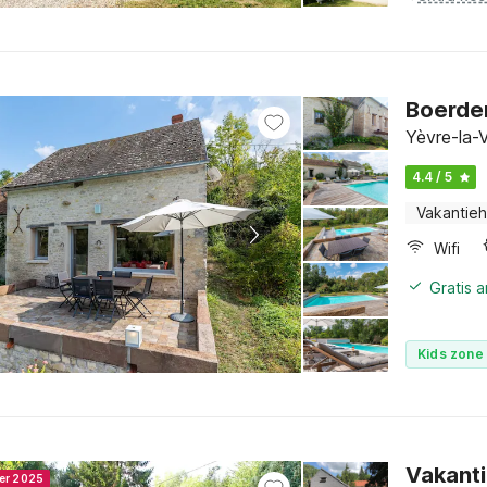
Boerder
Yèvre-la-V
4.4 / 5
Vakantieh
Wifi
Gratis 
Kids zone 
Vakanti
ner 2025