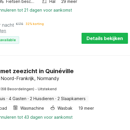
Fietsen beschikbaar
Hal
29 meer
annuleren tot 21 dagen voor aankomst
r nacht
€
176
32% korting
ten
Details bekijken
available
f met zeezicht in Quinéville
e, Noord-Frankrijk, Normandy
·
(68 Beoordelingen)
Uitstekend
uis
·
4 Gasten
·
2 Huisdieren
·
2 Slaapkamers
bad
Wasmachine
Wasbak
19 meer
annuleren tot 43 dagen voor aankomst