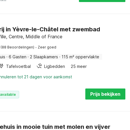
ij in Yèvre-le-Châtel met zwembad
ille, Centre, Middle of France
·
(88 Beoordelingen)
Zeer goed
uis
·
6 Gasten
·
2 Slaapkamers
·
115 m² oppervlakte
Tafelvoetbal
Ligbedden
25 meer
annuleren tot 21 dagen voor aankomst
Prijs bekijken
available
ehuis in mooie tuin met molen en vijver