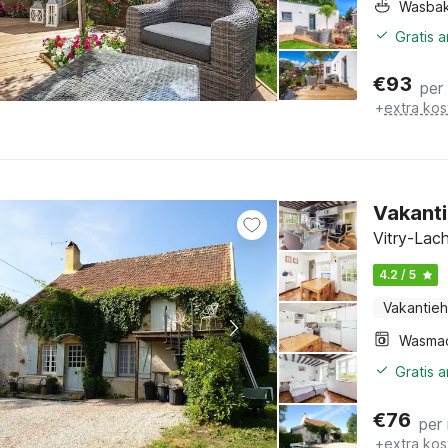
Wasba
Gratis 
€
93
per
+
extra kos
Vakanti
Vitry-Lac
4.2 / 5
Vakantieh
Wasma
Gratis 
€
76
per
+
extra kos