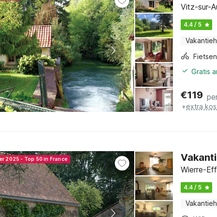
Vitz-sur-A
4.4 / 5
Vakantieh
Gratis 
€
119
pe
+
extra kos
Vakanti
er 2025 - Top 50 in France
Wierre-Ef
4.4 / 5
Vakantieh