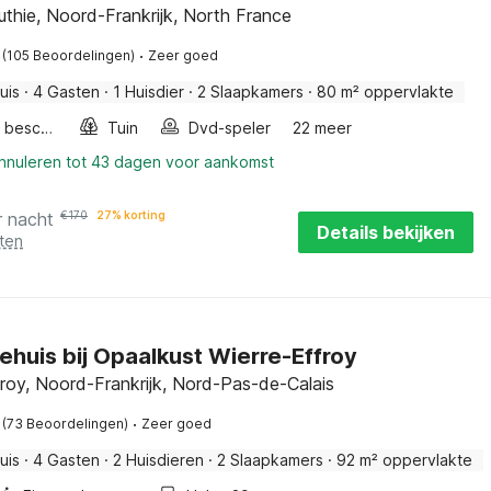
uthie, Noord-Frankrijk, North France
·
(105 Beoordelingen)
Zeer goed
uis
·
4 Gasten
·
1 Huisdier
·
2 Slaapkamers
·
80 m² oppervlakte
Fietsen beschikbaar
Tuin
Dvd-speler
22 meer
annuleren tot 43 dagen voor aankomst
r nacht
€
170
27% korting
Details bekijken
ten
ehuis bij Opaalkust Wierre-Effroy
froy, Noord-Frankrijk, Nord-Pas-de-Calais
·
(73 Beoordelingen)
Zeer goed
uis
·
4 Gasten
·
2 Huisdieren
·
2 Slaapkamers
·
92 m² oppervlakte