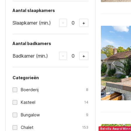
Aantal slaapkamers
Slaapkamer (min.)
0
-
+
Aantal badkamers
Badkamer (min.)
0
-
+
Categorieën
Boerderij
8
Kasteel
14
Bungalow
9
Chalet
153
Belvilla Award Win