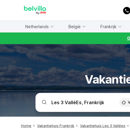
WIZARD MEMBER
Netherlands
België
Frankrijk
O
Vakantie
V
Home
Vakantiehuis Frankrijk
Vakantiehuis Les 3 Vallées