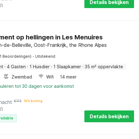
Details bekijken
en
ent op hellingen in Les Menuires
n-de-Belleville, Oost-Frankrijk, the Rhone Alpes
·
11 Beoordelingen)
Uitstekend
nt
·
4 Gasten
·
1 Huisdier
·
1 Slaapkamer
·
35 m² oppervlakte
Zwembad
Wifi
14 meer
nuleren tot 30 dagen voor aankomst
 nacht
€
173
16% korting
en
Details bekijken
ailable