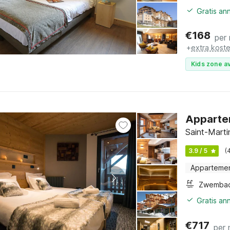
Gratis an
€
168
per
+
extra kost
Kids zone av
Apparte
Saint-Marti
3.9 / 5
(
Apparteme
Zwemba
Gratis an
€
717
per 