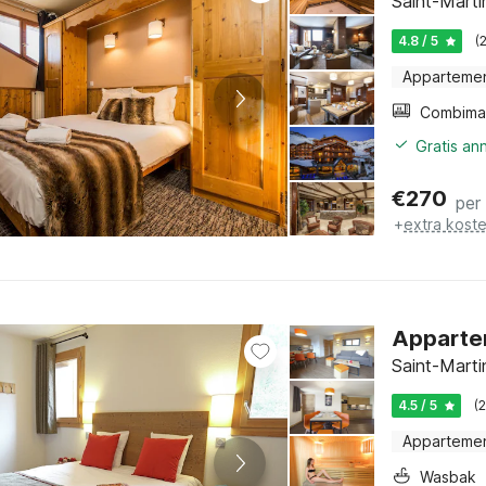
Saint-Marti
4.8 / 5
(
Apparteme
Gratis an
€
270
per
+
extra kost
Appartem
Saint-Marti
4.5 / 5
(
Apparteme
Wasbak