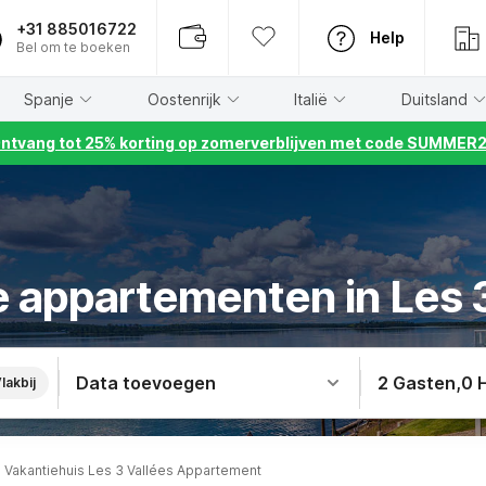
+31 885016722
Help
Bel om te boeken
Spanje
Oostenrijk
Italië
Duitsland
ntvang tot 25% korting op zomerverblijven met code SUMMER
 appartementen in Les 
Data toevoegen
2 Gasten
,
0 
lakbij
Vakantiehuis Les 3 Vallées Appartement