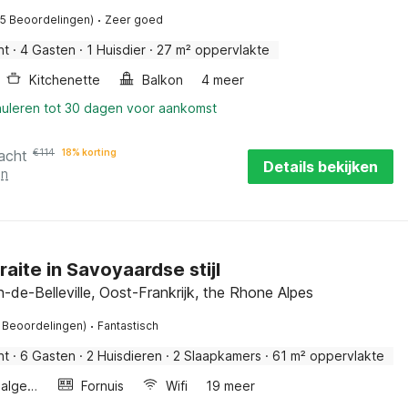
·
15 Beoordelingen)
Zeer goed
nt
·
4 Gasten
·
1 Huisdier
·
27 m² oppervlakte
Kitchenette
Balkon
4 meer
nuleren tot 30 dagen voor aankomst
acht
€
114
18% korting
Details bekijken
en
raite in Savoyaardse stijl
n-de-Belleville, Oost-Frankrijk, the Rhone Alpes
·
1 Beoordelingen)
Fantastisch
nt
·
6 Gasten
·
2 Huisdieren
·
2 Slaapkamers
·
61 m² oppervlakte
Wellness algemeen
Fornuis
Wifi
19 meer