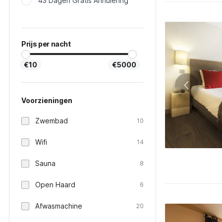
43 Dagen Gratis Annulering
Prijs per nacht
€10
€5000
Voorzieningen
Zwembad
10
Wifi
14
Sauna
8
Open Haard
6
Afwasmachine
20