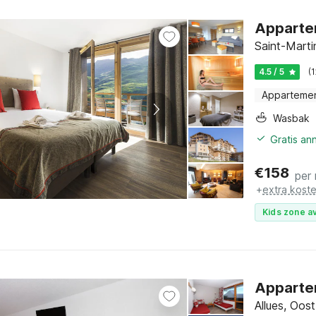
Appartem
Saint-Marti
4.5 / 5
(
Apparteme
Wasbak
Gratis an
€
158
per
+
extra kost
Kids zone av
Appartem
Allues, Oos