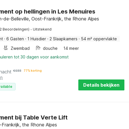
ent op hellingen in Les Menuires
n-de-Belleville, Oost-Frankrijk, the Rhone Alpes
·
12 Beoordelingen)
Uitstekend
nt
·
6 Gasten
·
1 Huisdier
·
2 Slaapkamers
·
54 m² oppervlakte
Zwembad
douche
14 meer
nuleren tot 30 dagen voor aankomst
 nacht
€
688
77% korting
en
Details bekijken
ailable
ent bij Table Verte Lift
t-Frankrijk, the Rhone Alpes