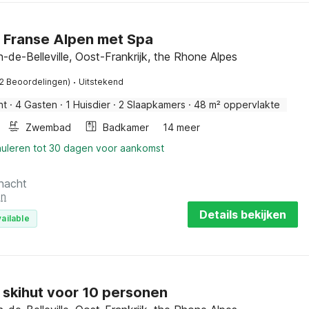
n Franse Alpen met Spa
n-de-Belleville, Oost-Frankrijk, the Rhone Alpes
·
12 Beoordelingen)
Uitstekend
nt
·
4 Gasten
·
1 Huisdier
·
2 Slaapkamers
·
48 m² oppervlakte
Zwembad
Badkamer
14 meer
nuleren tot 30 dagen voor aankomst
 nacht
en
Details bekijken
ailable
 skihut voor 10 personen