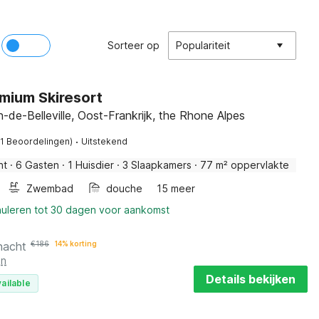
Sorteer op
Populariteit
mium Skiresort
n-de-Belleville, Oost-Frankrijk, the Rhone Alpes
·
11 Beoordelingen)
Uitstekend
nt
·
6 Gasten
·
1 Huisdier
·
3 Slaapkamers
·
77 m² oppervlakte
Zwembad
douche
15 meer
nuleren tot 30 dagen voor aankomst
nacht
€
186
14% korting
en
Details bekijken
ailable