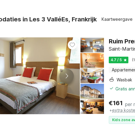
aties in Les 3 ValléEs, Frankrijk
Kaartweergave
Ruim Pre
Saint-Marti
4.7 / 5
(
Apparteme
Wasbak
Gratis an
€
161
per 
+
extra kost
Kids zone av