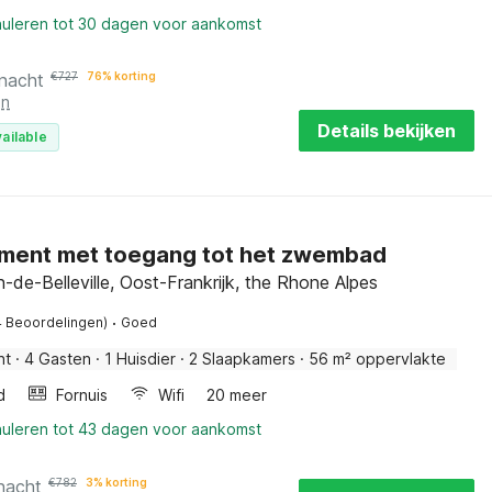
nuleren tot 30 dagen voor aankomst
 nacht
€
727
76% korting
en
Details bekijken
ailable
ment met toegang tot het zwembad
n-de-Belleville, Oost-Frankrijk, the Rhone Alpes
·
4 Beoordelingen)
Goed
nt
·
4 Gasten
·
1 Huisdier
·
2 Slaapkamers
·
56 m² oppervlakte
d
Fornuis
Wifi
20 meer
nuleren tot 43 dagen voor aankomst
nacht
€
782
3% korting