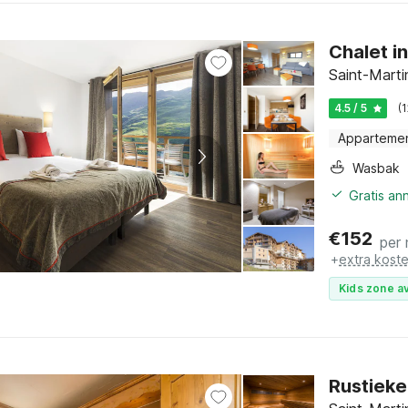
Chalet i
Saint-Marti
4.5 / 5
(
Apparteme
Wasbak
Gratis an
€
152
per
+
extra kost
Kids zone av
Rustieke