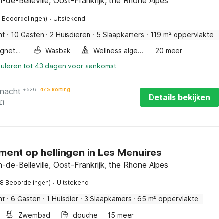
n-de-Belleville, Oost-Frankrijk, the Rhone Alpes
·
2 Beoordelingen)
Uitstekend
nt
·
10 Gasten
·
2 Huisdieren
·
5 Slaapkamers
·
119 m² oppervlakte
Combimagnetron
Wasbak
Wellness algemeen
20 meer
nuleren tot 43 dagen voor aankomst
 nacht
€
526
47% korting
Details bekijken
en
ent op hellingen in Les Menuires
n-de-Belleville, Oost-Frankrijk, the Rhone Alpes
·
28 Beoordelingen)
Uitstekend
nt
·
6 Gasten
·
1 Huisdier
·
3 Slaapkamers
·
65 m² oppervlakte
Zwembad
douche
15 meer