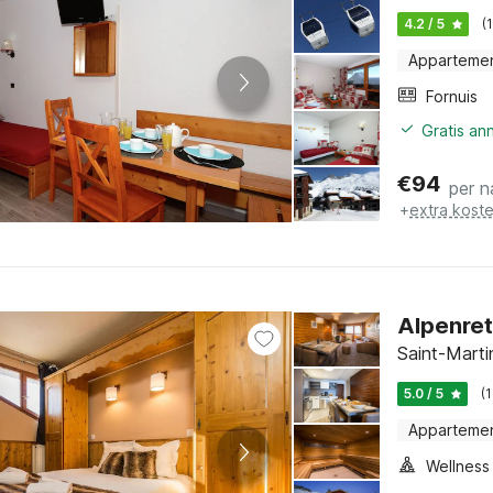
4.2 / 5
(
Apparteme
Fornuis
Gratis an
€
94
per n
+
extra kost
Alpenret
Saint-Marti
5.0 / 5
(
Apparteme