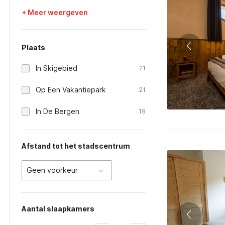
+ Meer weergeven
Plaats
In Skigebied
21
Op Een Vakantiepark
21
In De Bergen
19
Afstand tot het stadscentrum
Geen voorkeur
Aantal slaapkamers