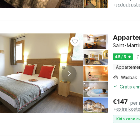
+
extra kost
Appartem
Saint-Marti
4.5 / 5
(
Apparteme
Wasbak
Gratis an
€
147
per
+
extra kost
Kids zone av