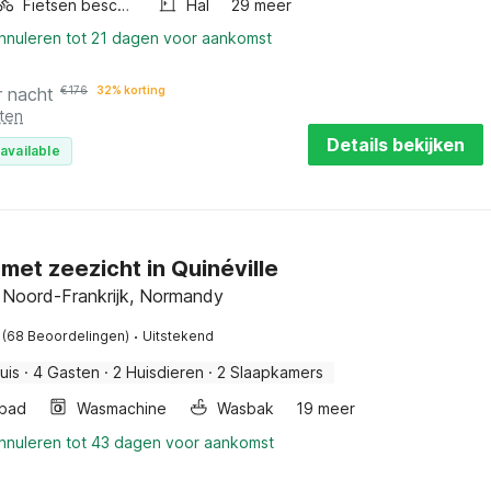
Fietsen beschikbaar
Hal
29 meer
annuleren tot 21 dagen voor aankomst
r nacht
€
176
32% korting
ten
Details bekijken
available
f met zeezicht in Quinéville
e, Noord-Frankrijk, Normandy
·
(68 Beoordelingen)
Uitstekend
uis
·
4 Gasten
·
2 Huisdieren
·
2 Slaapkamers
bad
Wasmachine
Wasbak
19 meer
annuleren tot 43 dagen voor aankomst