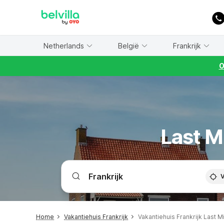
WIZARD MEMBER
Netherlands
België
Frankrijk
O
Last M
V
Home
Vakantiehuis Frankrijk
Vakantiehuis Frankrijk Last M