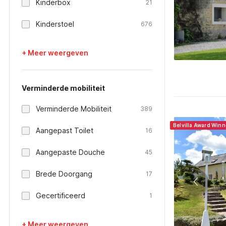
Kinderbox
21
Kinderstoel
676
+ Meer weergeven
Verminderde mobiliteit
Verminderde Mobiliteit
389
Belvilla Award Winn
Aangepast Toilet
16
Aangepaste Douche
45
Brede Doorgang
17
Gecertificeerd
1
+ Meer weergeven