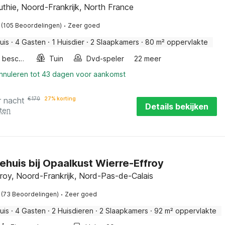
uthie, Noord-Frankrijk, North France
·
(105 Beoordelingen)
Zeer goed
uis
·
4 Gasten
·
1 Huisdier
·
2 Slaapkamers
·
80 m² oppervlakte
Fietsen beschikbaar
Tuin
Dvd-speler
22 meer
annuleren tot 43 dagen voor aankomst
r nacht
€
170
27% korting
Details bekijken
ten
ehuis bij Opaalkust Wierre-Effroy
froy, Noord-Frankrijk, Nord-Pas-de-Calais
·
(73 Beoordelingen)
Zeer goed
uis
·
4 Gasten
·
2 Huisdieren
·
2 Slaapkamers
·
92 m² oppervlakte