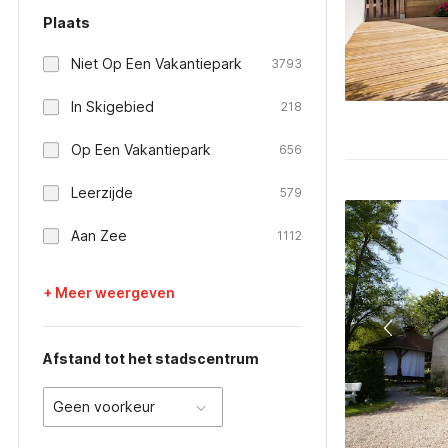
Plaats
Niet Op Een Vakantiepark
3793
In Skigebied
218
Op Een Vakantiepark
656
Leerzijde
579
Aan Zee
1112
+ Meer weergeven
Afstand tot het stadscentrum
Geen voorkeur