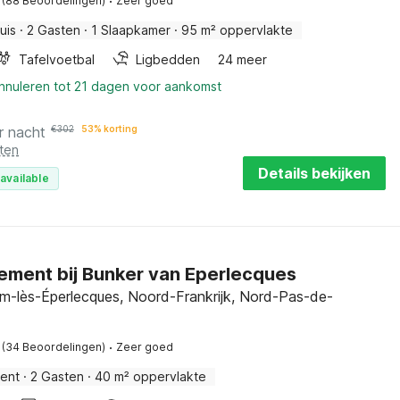
·
(88 Beoordelingen)
Zeer goed
uis
·
2 Gasten
·
1 Slaapkamer
·
95 m² oppervlakte
Tafelvoetbal
Ligbedden
24 meer
annuleren tot 21 dagen voor aankomst
r nacht
€
302
53% korting
ten
Details bekijken
available
ment bij Bunker van Eperlecques
-lès-Éperlecques, Noord-Frankrijk, Nord-Pas-de-
·
(34 Beoordelingen)
Zeer goed
ent
·
2 Gasten
·
40 m² oppervlakte