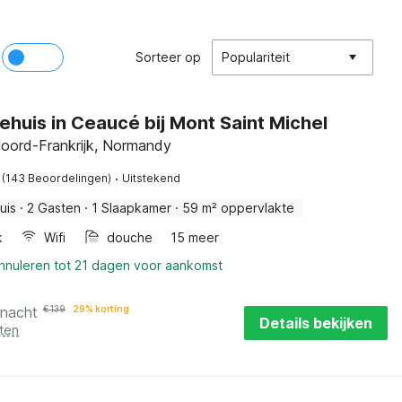
Sorteer op
Populariteit
ehuis in Ceaucé bij Mont Saint Michel
oord-Frankrijk, Normandy
·
(143 Beoordelingen)
Uitstekend
uis
·
2 Gasten
·
1 Slaapkamer
·
59 m² oppervlakte
k
Wifi
douche
15 meer
annuleren tot 21 dagen voor aankomst
 nacht
€
139
29% korting
Details bekijken
ten