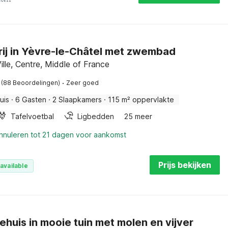
ij in Yèvre-le-Châtel met zwembad
ille, Centre, Middle of France
·
(88 Beoordelingen)
Zeer goed
uis
·
6 Gasten
·
2 Slaapkamers
·
115 m² oppervlakte
Tafelvoetbal
Ligbedden
25 meer
annuleren tot 21 dagen voor aankomst
Prijs bekijken
available
ehuis in mooie tuin met molen en vijver