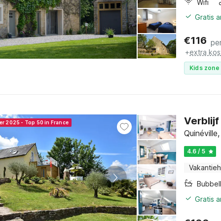
Wifi
Gratis 
€
116
pe
+
extra kos
Kids zone 
Verblij
er 2025 - Top 50 in France
Quinévill
4.6 / 5
Vakantieh
Bubbel
Gratis 