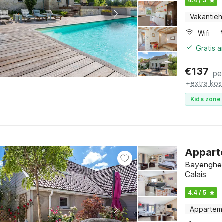
4.4 / 5
Vakantieh
Wifi
Gratis 
€
137
pe
+
extra kos
Kids zone 
Apparte
Bayenghem
Calais
4.4 / 5
Appartem