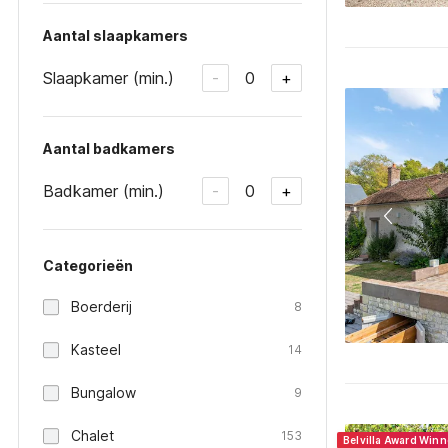
Aantal slaapkamers
Slaapkamer (min.)
0
-
+
Aantal badkamers
Badkamer (min.)
0
-
+
Categorieën
Boerderij
8
Kasteel
14
Bungalow
9
Chalet
153
Belvilla Award Win