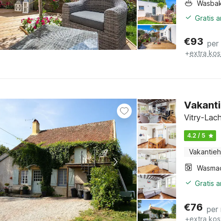
Wasba
Gratis 
€
93
per
+
extra kos
Vakanti
Vitry-Lac
4.2 / 5
Vakantieh
Wasma
Gratis 
€
76
per
+
extra kos