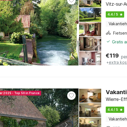
Vitz-sur-A
4.4 / 5
Vakantieh
Gratis 
€
119
pe
+
extra kos
Vakanti
er 2025 - Top 50 in France
Wierre-Ef
4.4 / 5
Vakantieh