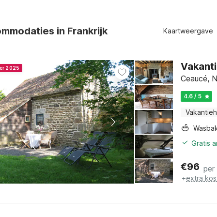
mmodaties in Frankrijk
Kaartweergave
Vakanti
ner 2025
Ceaucé, N
4.6 / 5
Vakantieh
Wasba
Gratis 
€
96
per
+
extra kos