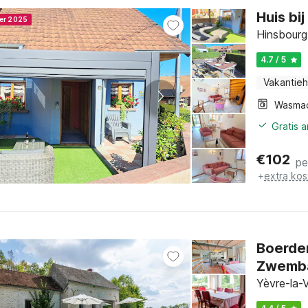
Huis bi
ner 2025
Hinsbourg,
4.7 / 5
Vakantieh
Wasma
Gratis 
€
102
pe
+
extra kos
Boerder
Zwemb
Yèvre-la-V