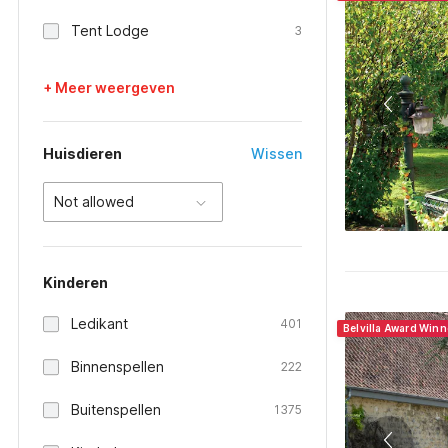
Tent Lodge
3
+ Meer weergeven
Huisdieren
Wissen
Not allowed
Kinderen
Ledikant
401
Belvilla Award Winn
Binnenspellen
222
Buitenspellen
1375