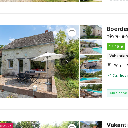
Boerder
Yèvre-la-V
4.4 / 5
Vakantieh
Wifi
Gratis 
Kids zone 
Vakanti
ner 2025