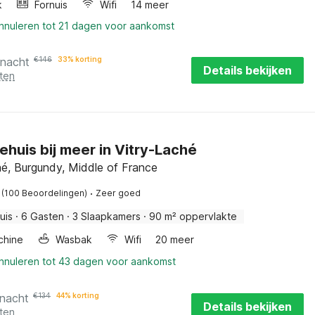
k
Fornuis
Wifi
14 meer
annuleren tot 21 dagen voor aankomst
 nacht
€
146
33% korting
Details bekijken
ten
ehuis bij meer in Vitry-Laché
hé, Burgundy, Middle of France
·
(100 Beoordelingen)
Zeer goed
uis
·
6 Gasten
·
3 Slaapkamers
·
90 m² oppervlakte
chine
Wasbak
Wifi
20 meer
annuleren tot 43 dagen voor aankomst
 nacht
€
134
44% korting
Details bekijken
ten