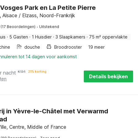
j Vosges Park en La Petite Pierre
 Alsace / Elzass, Noord-Frankrijk
·
(17 Beoordelingen)
Uitstekend
uis
·
5 Gasten
·
1 Huisdier
·
3 Slaapkamers
·
75 m² oppervlakte
chine
douche
Broodrooster
19 meer
annuleren tot 14 dagen voor aankomst
r nacht
€
134
21% korting
Details bekijken
ten
ij in Yèvre-le-Châtel met Verwarmd
ad
ille, Centre, Middle of France