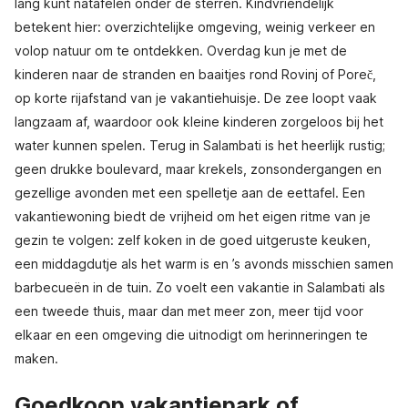
lang kunt natafelen onder de sterren. Kindvriendelijk
betekent hier: overzichtelijke omgeving, weinig verkeer en
volop natuur om te ontdekken. Overdag kun je met de
kinderen naar de stranden en baaitjes rond Rovinj of Poreč,
op korte rijafstand van je vakantiehuisje. De zee loopt vaak
langzaam af, waardoor ook kleine kinderen zorgeloos bij het
water kunnen spelen. Terug in Salambati is het heerlijk rustig;
geen drukke boulevard, maar krekels, zonsondergangen en
gezellige avonden met een spelletje aan de eettafel. Een
vakantiewoning biedt de vrijheid om het eigen ritme van je
gezin te volgen: zelf koken in de goed uitgeruste keuken,
een middagdutje als het warm is en ’s avonds misschien samen
barbecueën in de tuin. Zo voelt een vakantie in Salambati als
een tweede thuis, maar dan met meer zon, meer tijd voor
elkaar en een omgeving die uitnodigt om herinneringen te
maken.
Goedkoop vakantiepark of