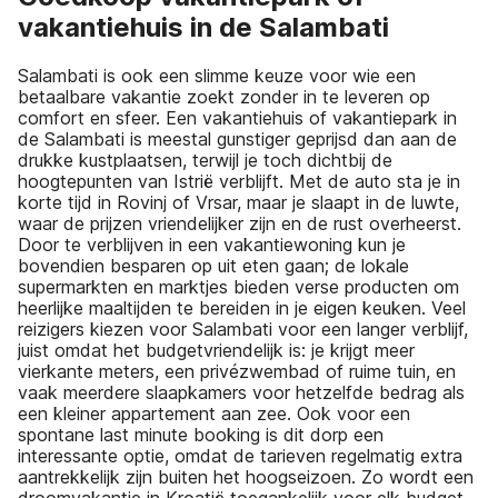
vakantiehuis in de Salambati
Salambati is ook een slimme keuze voor wie een
betaalbare vakantie zoekt zonder in te leveren op
comfort en sfeer. Een vakantiehuis of vakantiepark in
de Salambati is meestal gunstiger geprijsd dan aan de
drukke kustplaatsen, terwijl je toch dichtbij de
hoogtepunten van Istrië verblijft. Met de auto sta je in
korte tijd in Rovinj of Vrsar, maar je slaapt in de luwte,
waar de prijzen vriendelijker zijn en de rust overheerst.
Door te verblijven in een vakantiewoning kun je
bovendien besparen op uit eten gaan; de lokale
supermarkten en marktjes bieden verse producten om
heerlijke maaltijden te bereiden in je eigen keuken. Veel
reizigers kiezen voor Salambati voor een langer verblijf,
juist omdat het budgetvriendelijk is: je krijgt meer
vierkante meters, een privézwembad of ruime tuin, en
vaak meerdere slaapkamers voor hetzelfde bedrag als
een kleiner appartement aan zee. Ook voor een
spontane last minute booking is dit dorp een
interessante optie, omdat de tarieven regelmatig extra
aantrekkelijk zijn buiten het hoogseizoen. Zo wordt een
droomvakantie in Kroatië toegankelijk voor elk budget,