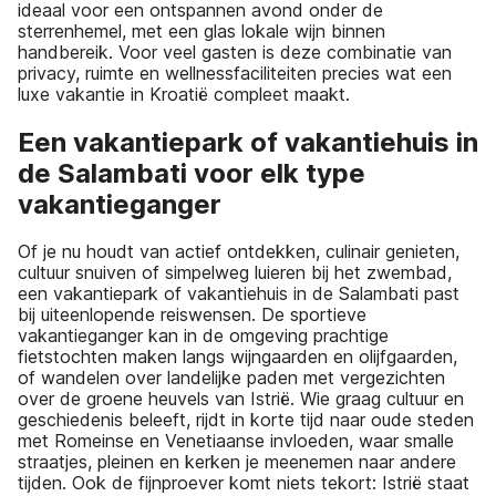
ideaal voor een ontspannen avond onder de
sterrenhemel, met een glas lokale wijn binnen
handbereik. Voor veel gasten is deze combinatie van
privacy, ruimte en wellnessfaciliteiten precies wat een
luxe vakantie in Kroatië compleet maakt.
Een vakantiepark of vakantiehuis in
de Salambati voor elk type
vakantieganger
Of je nu houdt van actief ontdekken, culinair genieten,
cultuur snuiven of simpelweg luieren bij het zwembad,
een vakantiepark of vakantiehuis in de Salambati past
bij uiteenlopende reiswensen. De sportieve
vakantieganger kan in de omgeving prachtige
fietstochten maken langs wijngaarden en olijfgaarden,
of wandelen over landelijke paden met vergezichten
over de groene heuvels van Istrië. Wie graag cultuur en
geschiedenis beleeft, rijdt in korte tijd naar oude steden
met Romeinse en Venetiaanse invloeden, waar smalle
straatjes, pleinen en kerken je meenemen naar andere
tijden. Ook de fijnproever komt niets tekort: Istrië staat