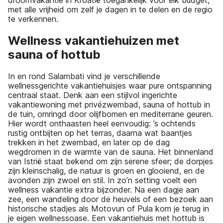
met alle vrijheid om zelf je dagen in te delen en de regio
te verkennen.
Wellness vakantiehuizen met
sauna of hottub
In en rond Salambati vind je verschillende
wellnessgerichte vakantiehuisjes waar pure ontspanning
centraal staat. Denk aan een stijlvol ingerichte
vakantiewoning met privézwembad, sauna of hottub in
de tuin, omringd door olijfbomen en mediterrane geuren.
Hier wordt onthaasten heel eenvoudig: ’s ochtends
rustig ontbijten op het terras, daarna wat baantjes
trekken in het zwembad, en later op de dag
wegdromen in de warmte van de sauna. Het binnenland
van Istrië staat bekend om zijn serene sfeer; de dorpjes
zijn kleinschalig, de natuur is groen en glooiend, en de
avonden zijn zwoel en stil. In zo’n setting voelt een
wellness vakantie extra bijzonder. Na een dagje aan
zee, een wandeling door de heuvels of een bezoek aan
historische stadjes als Motovun of Pula kom je terug in
je eigen wellnessoase. Een vakantiehuis met hottub is