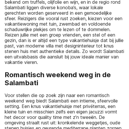
bekend om truffels, olijfolie en wijn, en in de regio rond
Salambati liggen diverse konoba’s, waar lokale
gerechten worden geserveerd in een gemoedelijke
sfeer. Reizigers die vooral rust zoeken, kiezen voor een
vakantiewoning met tuin, zwembad en voldoende
schaduwrijke plekjes om te lezen of te dommelen.
Reizen jullie met een groep vrienden, een stel of een
gezin, dan is er altijd een type vakantiehuisje dat bij jullie
past, van moderne villa met designinterieur tot knus
stenen huis met authentieke details. Zo wordt Salambati
een uitvalsbasis die aansluit bij jouw ideale manier van
vakantie vieren.
Romantisch weekend weg in de
Salambati
Voor stellen die op zoek zijn naar een romantisch
weekend weg biedt Salambati een intieme, sfeervolle
setting. Een knus vakantiehuisje met privéterras, een
kleine tuin en misschien zelfs een eigen jacuzzi vormt
het decor voor quality time met z’n tweeën. De
omgeving straalt rust uit: kronkelende weggetjes, oude
stenen huisjes en geurende mediterrane planten zorgen