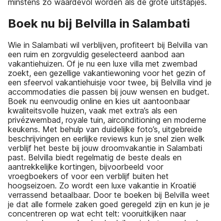
minstens zo waardevol worden als de grote uitstapjes.
Boek nu bij Belvilla in Salambati
Wie in Salambati wil verblijven, profiteert bij Belvilla van
een ruim en zorgvuldig geselecteerd aanbod aan
vakantiehuizen. Of je nu een luxe villa met zwembad
zoekt, een gezellige vakantiewoning voor het gezin of
een sfeervol vakantiehuisje voor twee, bij Belvilla vind je
accommodaties die passen bij jouw wensen en budget.
Boek nu eenvoudig online en kies uit aantoonbaar
kwaliteitsvolle huizen, vaak met extra’s als een
privézwembad, royale tuin, airconditioning en moderne
keukens. Met behulp van duidelijke foto’s, uitgebreide
beschrijvingen en eerlijke reviews kun je snel zien welk
verblijf het beste bij jouw droomvakantie in Salambati
past. Belvilla biedt regelmatig de beste deals en
aantrekkelijke kortingen, bijvoorbeeld voor
vroegboekers of voor een verblijf buiten het
hoogseizoen. Zo wordt een luxe vakantie in Kroatië
verrassend betaalbaar. Door te boeken bij Belvilla weet
je dat alle formele zaken goed geregeld zijn en kun je je
concentreren op wat echt telt: vooruitkijken naar