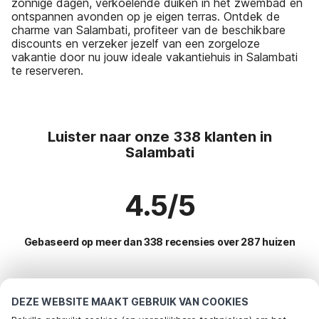
zonnige dagen, verkoelende duiken in het zwembad en
ontspannen avonden op je eigen terras. Ontdek de
charme van Salambati, profiteer van de beschikbare
discounts en verzeker jezelf van een zorgeloze
vakantie door nu jouw ideale vakantiehuis in Salambati
te reserveren.
Luister naar onze 338 klanten in
Salambati
4.5/5
Gebaseerd op meer dan 338 recensies over 287 huizen
Meest populaire bestemmingen voor
DEZE WEBSITE MAAKT GEBRUIK VAN COOKIES
vakantie