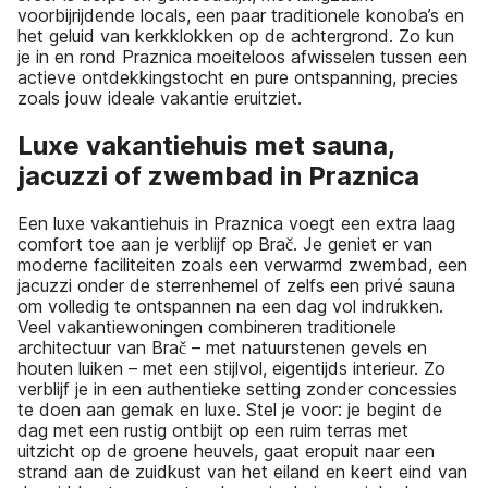
voorbijrijdende locals, een paar traditionele konoba’s en
het geluid van kerkklokken op de achtergrond. Zo kun
je in en rond Praznica moeiteloos afwisselen tussen een
actieve ontdekkingstocht en pure ontspanning, precies
zoals jouw ideale vakantie eruitziet.
Luxe vakantiehuis met sauna,
jacuzzi of zwembad in Praznica
Een luxe vakantiehuis in Praznica voegt een extra laag
comfort toe aan je verblijf op Brač. Je geniet er van
moderne faciliteiten zoals een verwarmd zwembad, een
jacuzzi onder de sterrenhemel of zelfs een privé sauna
om volledig te ontspannen na een dag vol indrukken.
Veel vakantiewoningen combineren traditionele
architectuur van Brač – met natuurstenen gevels en
houten luiken – met een stijlvol, eigentijds interieur. Zo
verblijf je in een authentieke setting zonder concessies
te doen aan gemak en luxe. Stel je voor: je begint de
dag met een rustig ontbijt op een ruim terras met
uitzicht op de groene heuvels, gaat eropuit naar een
strand aan de zuidkust van het eiland en keert eind van