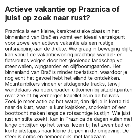
Actieve vakantie op Praznica of
juist op zoek naar rust?
Praznica is een kleine, karakteristieke plaats in het
binnenland van Brač en vormt een ideaal vertrekpunt
voor zowel een actieve vakantie als een rustige
ontsnapping aan de drukte. Wie graag in beweging blijft,
kan vanuit de vakantiewoning prachtige wandel- en
fietsroutes volgen door het glooiende landschap vol
steenwallen, wijngaarden en olijfboomgaarden. Het
binnenland van Brač is minder toeristisch, waardoor je
nog echt het gevoel hebt het eiland te ontdekken.
Mountainbikers vinden er uitdagende tracks, terwijl
wandelaars via boerenpaden uitkomen bij uitzichtpunten
over zee of bij verborgen kapelletjes in de heuvels.
Zoek je meer actie op het water, dan rijd je in korte tijd
naar de kust, waar je kunt kajakken, snorkelen of een
boottocht maken langs de rotsachtige kustlijn. Wie juist
rust en stilte zoekt, kan in Praznica de dagen vullen met
lange ontbijten op het terras, lezen bij het zwembad en
korte uitstapjes naar kleine dorpen in de omgeving. De
sfeer is dorps en gemoedelijk, met langzaam