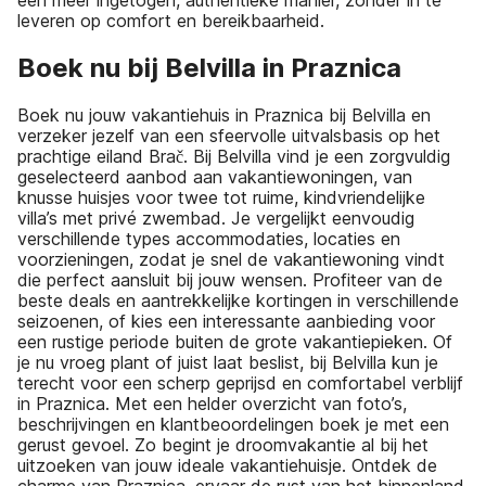
een meer ingetogen, authentieke manier, zonder in te
leveren op comfort en bereikbaarheid.
Boek nu bij Belvilla in Praznica
Boek nu jouw vakantiehuis in Praznica bij Belvilla en
verzeker jezelf van een sfeervolle uitvalsbasis op het
prachtige eiland Brač. Bij Belvilla vind je een zorgvuldig
geselecteerd aanbod aan vakantiewoningen, van
knusse huisjes voor twee tot ruime, kindvriendelijke
villa’s met privé zwembad. Je vergelijkt eenvoudig
verschillende types accommodaties, locaties en
voorzieningen, zodat je snel de vakantiewoning vindt
die perfect aansluit bij jouw wensen. Profiteer van de
beste deals en aantrekkelijke kortingen in verschillende
seizoenen, of kies een interessante aanbieding voor
een rustige periode buiten de grote vakantiepieken. Of
je nu vroeg plant of juist laat beslist, bij Belvilla kun je
terecht voor een scherp geprijsd en comfortabel verblijf
in Praznica. Met een helder overzicht van foto’s,
beschrijvingen en klantbeoordelingen boek je met een
gerust gevoel. Zo begint je droomvakantie al bij het
uitzoeken van jouw ideale vakantiehuisje. Ontdek de
charme van Praznica, ervaar de rust van het binnenland