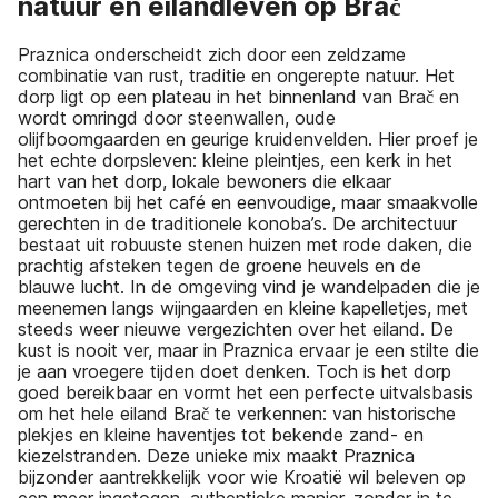
natuur en eilandleven op Brač
Praznica onderscheidt zich door een zeldzame
combinatie van rust, traditie en ongerepte natuur. Het
dorp ligt op een plateau in het binnenland van Brač en
wordt omringd door steenwallen, oude
olijfboomgaarden en geurige kruidenvelden. Hier proef je
het echte dorpsleven: kleine pleintjes, een kerk in het
hart van het dorp, lokale bewoners die elkaar
ontmoeten bij het café en eenvoudige, maar smaakvolle
gerechten in de traditionele konoba’s. De architectuur
bestaat uit robuuste stenen huizen met rode daken, die
prachtig afsteken tegen de groene heuvels en de
blauwe lucht. In de omgeving vind je wandelpaden die je
meenemen langs wijngaarden en kleine kapelletjes, met
steeds weer nieuwe vergezichten over het eiland. De
kust is nooit ver, maar in Praznica ervaar je een stilte die
je aan vroegere tijden doet denken. Toch is het dorp
goed bereikbaar en vormt het een perfecte uitvalsbasis
om het hele eiland Brač te verkennen: van historische
plekjes en kleine haventjes tot bekende zand- en
kiezelstranden. Deze unieke mix maakt Praznica
bijzonder aantrekkelijk voor wie Kroatië wil beleven op