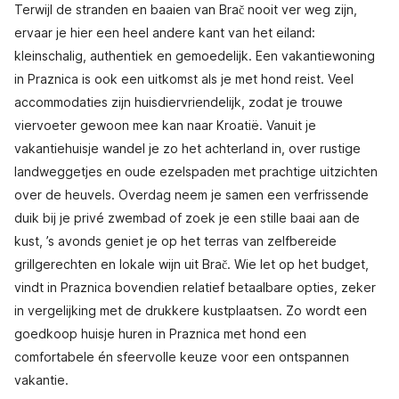
Terwijl de stranden en baaien van Brač nooit ver weg zijn,
ervaar je hier een heel andere kant van het eiland:
kleinschalig, authentiek en gemoedelijk. Een vakantiewoning
in Praznica is ook een uitkomst als je met hond reist. Veel
accommodaties zijn huisdiervriendelijk, zodat je trouwe
viervoeter gewoon mee kan naar Kroatië. Vanuit je
vakantiehuisje wandel je zo het achterland in, over rustige
landweggetjes en oude ezelspaden met prachtige uitzichten
over de heuvels. Overdag neem je samen een verfrissende
duik bij je privé zwembad of zoek je een stille baai aan de
kust, ’s avonds geniet je op het terras van zelfbereide
grillgerechten en lokale wijn uit Brač. Wie let op het budget,
vindt in Praznica bovendien relatief betaalbare opties, zeker
in vergelijking met de drukkere kustplaatsen. Zo wordt een
goedkoop huisje huren in Praznica met hond een
comfortabele én sfeervolle keuze voor een ontspannen
vakantie.