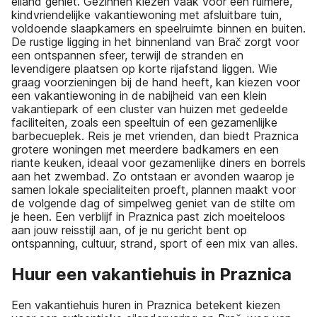
eiland geniet. Gezinnen kiezen vaak voor een ruimere,
kindvriendelijke vakantiewoning met afsluitbare tuin,
voldoende slaapkamers en speelruimte binnen en buiten.
De rustige ligging in het binnenland van Brač zorgt voor
een ontspannen sfeer, terwijl de stranden en
levendigere plaatsen op korte rijafstand liggen. Wie
graag voorzieningen bij de hand heeft, kan kiezen voor
een vakantiewoning in de nabijheid van een klein
vakantiepark of een cluster van huizen met gedeelde
faciliteiten, zoals een speeltuin of een gezamenlijke
barbecueplek. Reis je met vrienden, dan biedt Praznica
grotere woningen met meerdere badkamers en een
riante keuken, ideaal voor gezamenlijke diners en borrels
aan het zwembad. Zo ontstaan er avonden waarop je
samen lokale specialiteiten proeft, plannen maakt voor
de volgende dag of simpelweg geniet van de stilte om
je heen. Een verblijf in Praznica past zich moeiteloos
aan jouw reisstijl aan, of je nu gericht bent op
ontspanning, cultuur, strand, sport of een mix van alles.
Huur een vakantiehuis in Praznica
Een vakantiehuis huren in Praznica betekent kiezen