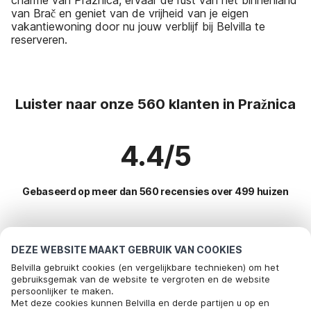
van Brač en geniet van de vrijheid van je eigen
vakantiewoning door nu jouw verblijf bij Belvilla te
reserveren.
Luister naar onze 560 klanten in Pražnica
4.4/5
Gebaseerd op meer dan 560 recensies over 499 huizen
Meest populaire bestemmingen voor
DEZE WEBSITE MAAKT GEBRUIK VAN COOKIES
vakantie
Belvilla gebruikt cookies (en vergelijkbare technieken) om het
gebruiksgemak van de website te vergroten en de website
persoonlijker te maken.
Top steden met top voorzieningen voor vakantie
Met deze cookies kunnen Belvilla en derde partijen u op en