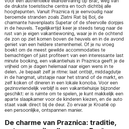
voor een authentieke eilandervaring op Brač, weg van
de drukste toeristische centra en toch dichtbij alle
hoogtepunten. Vanuit Praznica rij je eenvoudig naar
beroemde stranden zoals Zlatni Rat bij Bol, de
charmante havenplaats Supetar of de sfeervolle dorpjes
in de heuvels. Tegelijkertijd keer je steeds terug naar de
rust van je eigen vakantiewoning, waar je in de ochtend
de zon op ziet komen boven de heuvels en in de avond
geniet van een heldere sterrenhemel. Of je nu vroeg
boekt om de meest gewilde accommodaties te
bemachtigen of juist profiteert van een interessante last
minute booking, een vakantiehuis in Praznica geeft je de
vrijheid om je dagen helemaal naar eigen wens in te
delen. Je bepaalt zelf je ritme: laat ontbijt, middagdutje
in de hangmat, uitstapje naar het strand of de markt, en
zelf koken of dineren in een lokale konoba. Voor een
gezinsvriendelijk verblijf is een vakantiehuisje bijzonder
geschikt: er is ruimte om te spelen, je kunt makkelijk een
aparte slaapkamer voor de kinderen kiezen, en de auto
staat vaak direct bij de deur. Zo ervaar je Kroatië op
een persoonlijke, ontspannen manier.
De charme van Praznica: traditie,