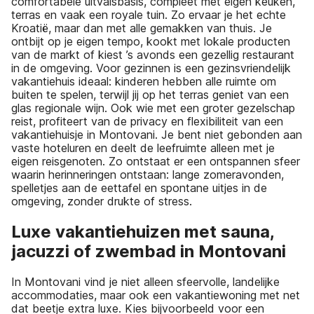
comfortabele uitvalsbasis, compleet met eigen keuken,
terras en vaak een royale tuin. Zo ervaar je het echte
Kroatië, maar dan met alle gemakken van thuis. Je
ontbijt op je eigen tempo, kookt met lokale producten
van de markt of kiest ’s avonds een gezellig restaurant
in de omgeving. Voor gezinnen is een gezinsvriendelijk
vakantiehuis ideaal: kinderen hebben alle ruimte om
buiten te spelen, terwijl jij op het terras geniet van een
glas regionale wijn. Ook wie met een groter gezelschap
reist, profiteert van de privacy en flexibiliteit van een
vakantiehuisje in Montovani. Je bent niet gebonden aan
vaste hoteluren en deelt de leefruimte alleen met je
eigen reisgenoten. Zo ontstaat er een ontspannen sfeer
waarin herinneringen ontstaan: lange zomeravonden,
spelletjes aan de eettafel en spontane uitjes in de
omgeving, zonder drukte of stress.
Luxe vakantiehuizen met sauna,
jacuzzi of zwembad in Montovani
In Montovani vind je niet alleen sfeervolle, landelijke
accommodaties, maar ook een vakantiewoning met net
dat beetje extra luxe. Kies bijvoorbeeld voor een