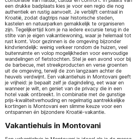
combinatie van natuur, cultuur en comfort. In plaats van
een drukke badplaats kies je voor een regio die nog
authentiek en rustig aanvoelt. Je verblijft centraal in
Kroatië, zodat dagtrips naar historische steden,
kastelen en natuurparken gemakkelijk te organiseren
zijn. Tegelijkertijd kom je na iedere excursie terug in de
stilte van je eigen vakantiewoning, waar je helemaal tot
rust komt. Voor gezinnen is de omgeving bijzonder
kindvriendelijk: weinig verkeer rondom de huizen, veel
buitenruimte en volop mogelijkheden voor eenvoudige
wandelingen of fietstochten. Stel je een avond voor bij
de barbecue, met streekproducten en verse groenten
uit de omgeving, terwijl de zon langzaam achter de
heuvels verdwijnt. Een vakantiehuis in Montovani geeft
je vrijheid: je bepaalt zelf je dagindeling, eet waar en
wanneer je wilt, en geniet van de privacy die in een
hotel vaak ontbreekt. In combinatie met de gunstige
prijs-kwaliteitverhouding en regelmatig aantrekkelijke
kortingen is Montovani een slimme keuze voor een
ontspannen én bijzondere Kroatië-vakantie.
Vakantiehuis in Montovani