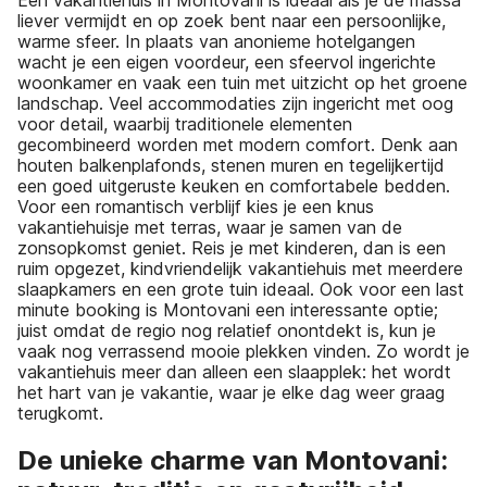
Een vakantiehuis in Montovani is ideaal als je de massa
liever vermijdt en op zoek bent naar een persoonlijke,
warme sfeer. In plaats van anonieme hotelgangen
wacht je een eigen voordeur, een sfeervol ingerichte
woonkamer en vaak een tuin met uitzicht op het groene
landschap. Veel accommodaties zijn ingericht met oog
voor detail, waarbij traditionele elementen
gecombineerd worden met modern comfort. Denk aan
houten balkenplafonds, stenen muren en tegelijkertijd
een goed uitgeruste keuken en comfortabele bedden.
Voor een romantisch verblijf kies je een knus
vakantiehuisje met terras, waar je samen van de
zonsopkomst geniet. Reis je met kinderen, dan is een
ruim opgezet, kindvriendelijk vakantiehuis met meerdere
slaapkamers en een grote tuin ideaal. Ook voor een last
minute booking is Montovani een interessante optie;
juist omdat de regio nog relatief onontdekt is, kun je
vaak nog verrassend mooie plekken vinden. Zo wordt je
vakantiehuis meer dan alleen een slaapplek: het wordt
het hart van je vakantie, waar je elke dag weer graag
terugkomt.
De unieke charme van Montovani: