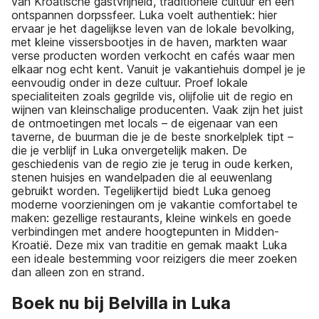
van Kroatische gastvrijheid, traditionele cultuur en een
ontspannen dorpssfeer. Luka voelt authentiek: hier
ervaar je het dagelijkse leven van de lokale bevolking,
met kleine vissersbootjes in de haven, markten waar
verse producten worden verkocht en cafés waar men
elkaar nog echt kent. Vanuit je vakantiehuis dompel je je
eenvoudig onder in deze cultuur. Proef lokale
specialiteiten zoals gegrilde vis, olijfolie uit de regio en
wijnen van kleinschalige producenten. Vaak zijn het juist
de ontmoetingen met locals – de eigenaar van een
taverne, de buurman die je de beste snorkelplek tipt –
die je verblijf in Luka onvergetelijk maken. De
geschiedenis van de regio zie je terug in oude kerken,
stenen huisjes en wandelpaden die al eeuwenlang
gebruikt worden. Tegelijkertijd biedt Luka genoeg
moderne voorzieningen om je vakantie comfortabel te
maken: gezellige restaurants, kleine winkels en goede
verbindingen met andere hoogtepunten in Midden-
Kroatië. Deze mix van traditie en gemak maakt Luka
een ideale bestemming voor reizigers die meer zoeken
dan alleen zon en strand.
Boek nu bij Belvilla in Luka