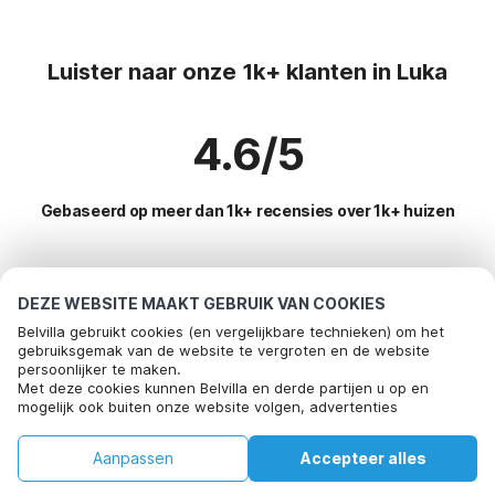
Luister naar onze 1k+ klanten in Luka
4.6/5
Gebaseerd op meer dan 1k+ recensies over 1k+ huizen
Meest populaire bestemmingen voor
DEZE WEBSITE MAAKT GEBRUIK VAN COOKIES
vakantie
Belvilla gebruikt cookies (en vergelijkbare technieken) om het
gebruiksgemak van de website te vergroten en de website
persoonlijker te maken.
Top steden met top voorzieningen voor vakantie
Bel om te boeken
Met deze cookies kunnen Belvilla en derde partijen u op en
mogelijk ook buiten onze website volgen, advertenties
Vakantie appartementen maranovici
Populaire voorzieningen voor vakantie in Luka
afstemmen op uw interesses en u informatie laten delen via
Vakantie appartementen pobrezje
social media.
Vakantie appartementen
Aanpassen
Accepteer alles
Populaire steden voor vakantie in Midden-kroatie
Door op "accepteren" te klikken gaat u hiermee akkoord. Meer
Vakantie appartementen cibaca
informatie vind je in ons
cookiebeleid
.
Vakantiehuis aan zee
Huis
Verlanglijst
Boekingen
Account