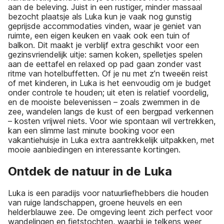
aan de beleving. Juist in een rustiger, minder massaal
bezocht plaatsje als Luka kun je vaak nog gunstig
geprijsde accommodaties vinden, waar je geniet van
ruimte, een eigen keuken en vaak ook een tuin of
balkon. Dit maakt je verblijf extra geschikt voor een
gezinsvriendelijk uitje: samen koken, spelletjes spelen
aan de eettafel en relaxed op pad gaan zonder vast
ritme van hotelbuffetten. Of je nu met z’n tweeën reist
of met kinderen, in Luka is het eenvoudig om je budget
onder controle te houden; uit eten is relatief voordelig,
en de mooiste belevenissen – zoals zwemmen in de
zee, wandelen langs de kust of een bergpad verkennen
– kosten vrijwel niets. Voor wie spontaan wil vertrekken,
kan een slimme last minute booking voor een
vakantiehuisje in Luka extra aantrekkelijk uitpakken, met
mooie aanbiedingen en interessante kortingen.
Ontdek de natuur in de Luka
Luka is een paradijs voor natuurliefhebbers die houden
van ruige landschappen, groene heuvels en een
helderblauwe zee. De omgeving leent zich perfect voor
wandelingen en fietstochten, waarbij je telkens weer