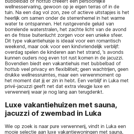
bubbelbad of hottub creëert een persoonlijke
wellnesservaring, gewoon op je eigen terras of in de
tuin. Na een dag vol zon, zee of actieve uitstapjes is het
heerlijk om samen onder de sterrenhemel in het warme
water te ontspannen. Het rustgevende geluid van
borrelende waterstralen, het zachte licht van de avond
en de frisse buitenlucht zorgen voor een unieke sfeer.
Dit type vakantiehuisje is ideaal voor een romantisch
weekend, maar ook voor een kindvriendelijk verblijf:
overdag spelen de kinderen aan het strand, ’s avonds
kunnen ouders nog even tot rust komen in de jacuzzi.
Bovendien biedt een vakantiehuis met bubbelbad of
hottub veel privacy en flexibiliteit; geen wachtrijen, geen
drukke wellnessruimtes, maar een verwenmoment op
het moment dat jij er zin in hebt. Een verblijf in Luka met
privé-jacuzzi geeft net dat extra vleugje luxe en
verwennerij waar je nog lang aan terugdenkt.
Luxe vakantiehuizen met sauna,
jacuzzi of zwembad in Luka
Wie op zoek is naar pure verwennerij, vindt in Luka een
mooie selectie aan luxe vakantiewoningen met sauna,