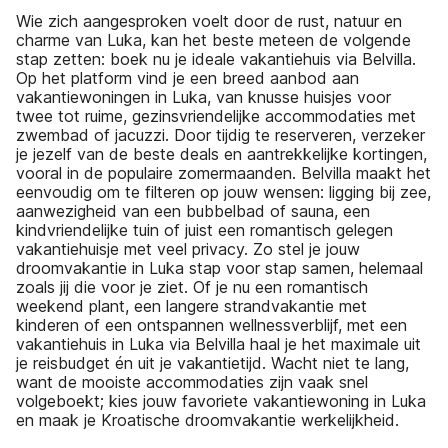
Wie zich aangesproken voelt door de rust, natuur en
charme van Luka, kan het beste meteen de volgende
stap zetten: boek nu je ideale vakantiehuis via Belvilla.
Op het platform vind je een breed aanbod aan
vakantiewoningen in Luka, van knusse huisjes voor
twee tot ruime, gezinsvriendelijke accommodaties met
zwembad of jacuzzi. Door tijdig te reserveren, verzeker
je jezelf van de beste deals en aantrekkelijke kortingen,
vooral in de populaire zomermaanden. Belvilla maakt het
eenvoudig om te filteren op jouw wensen: ligging bij zee,
aanwezigheid van een bubbelbad of sauna, een
kindvriendelijke tuin of juist een romantisch gelegen
vakantiehuisje met veel privacy. Zo stel je jouw
droomvakantie in Luka stap voor stap samen, helemaal
zoals jij die voor je ziet. Of je nu een romantisch
weekend plant, een langere strandvakantie met
kinderen of een ontspannen wellnessverblijf, met een
vakantiehuis in Luka via Belvilla haal je het maximale uit
je reisbudget én uit je vakantietijd. Wacht niet te lang,
want de mooiste accommodaties zijn vaak snel
volgeboekt; kies jouw favoriete vakantiewoning in Luka
en maak je Kroatische droomvakantie werkelijkheid.