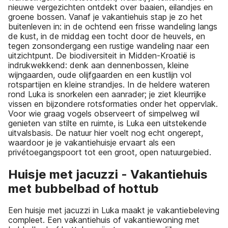
nieuwe vergezichten ontdekt over baaien, eilandjes en
groene bossen. Vanaf je vakantiehuis stap je zo het
buitenleven in: in de ochtend een frisse wandeling langs
de kust, in de middag een tocht door de heuvels, en
tegen zonsondergang een rustige wandeling naar een
uitzichtpunt. De biodiversiteit in Midden-Kroatië is
indrukwekkend: denk aan dennenbossen, kleine
wijngaarden, oude olijfgaarden en een kustlijn vol
rotspartijen en kleine strandjes. In de heldere wateren
rond Luka is snorkelen een aanrader; je ziet kleurrijke
vissen en bijzondere rotsformaties onder het oppervlak.
Voor wie graag vogels observeert of simpelweg wil
genieten van stilte en ruimte, is Luka een uitstekende
uitvalsbasis. De natuur hier voelt nog echt ongerept,
waardoor je je vakantiehuisje ervaart als een
privétoegangspoort tot een groot, open natuurgebied.
Huisje met jacuzzi - Vakantiehuis
met bubbelbad of hottub
Een huisje met jacuzzi in Luka maakt je vakantiebeleving
compleet. Een vakantiehuis of vakantiewoning met