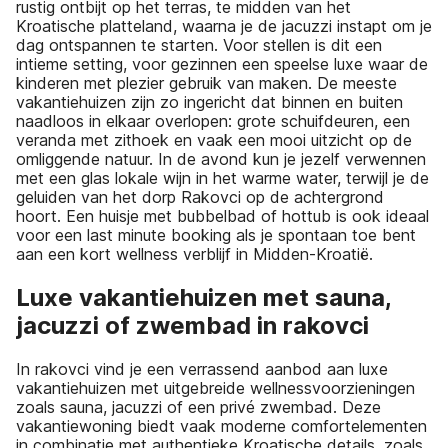
rustig ontbijt op het terras, te midden van het
Kroatische platteland, waarna je de jacuzzi instapt om je
dag ontspannen te starten. Voor stellen is dit een
intieme setting, voor gezinnen een speelse luxe waar de
kinderen met plezier gebruik van maken. De meeste
vakantiehuizen zijn zo ingericht dat binnen en buiten
naadloos in elkaar overlopen: grote schuifdeuren, een
veranda met zithoek en vaak een mooi uitzicht op de
omliggende natuur. In de avond kun je jezelf verwennen
met een glas lokale wijn in het warme water, terwijl je de
geluiden van het dorp Rakovci op de achtergrond
hoort. Een huisje met bubbelbad of hottub is ook ideaal
voor een last minute booking als je spontaan toe bent
aan een kort wellness verblijf in Midden-Kroatië.
Luxe vakantiehuizen met sauna,
jacuzzi of zwembad in rakovci
In rakovci vind je een verrassend aanbod aan luxe
vakantiehuizen met uitgebreide wellnessvoorzieningen
zoals sauna, jacuzzi of een privé zwembad. Deze
vakantiewoning biedt vaak moderne comfortelementen
in combinatie met authentieke Kroatische details, zoals