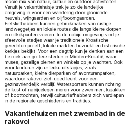
mooie mix van natuur, cultuur en outdoor activiteiten.
Vanuit je vakantiehuisje trek je zo de landelijke
omgeving in voor een wandeling door glooiende
heuvels, wijngaarden en olijfboomgaarden.
Fietsliefhebbers kunnen gebruikmaken van rustige
landweggetjes en lokale routes die langs kleine dorpen
en uitkijkpunten voeren. In de nabije omgeving vind je
sfeervolle stadjes waar je traditionele Kroatische
gerechten proeft, lokale markten bezoekt en historische
kerkjes bekijkt. Voor een dagtrip kun je denken aan een
bezoek aan grotere steden in Midden-Kroatië, waar
musea, gezellige pleinen en winkels op je wachten. Ook
voor kinderen zijn er leuke uitstapjes, zoals
natuurparken, kleine dierparken of avonturenparken,
waardoor rakovci zich goed leent voor een
gezinsvriendelijk verblijf. Watersporters kunnen richting
de kust of nabijgelegen meren voor zwemmen, kajakken
of boottochten, terwijl cultuurliefhebbers zich verdiepen
in de regionale geschiedenis en tradities.
Vakantiehuizen met zwembad in de
rakovci