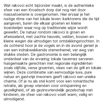
Wat rakovci echt bijzonder maakt, is de authentieke
sfeer van een Kroatisch dorp dat nog niet door
massatoerisme is overgenomen. Hier ervaar je het
rustige ritme van het lokale leven: kerktorens die de tijd
aangeven, buren die elkaar groeten en kleine
boerderijen waar nog op traditionele wijze wordt
gewerkt. De natuur rondom rakovci is groen en
afwisselend, met zachte heuvels, velden, bossen en
kleine wegen die uitnodigen tot ontdekkingstochten. In
de ochtend hoor je de vogels en in de avond geniet je
van een indrukwekkende sterrenhemel, ver weg van
drukke steden. De gastronomie is een belangrijk
onderdeel van de ervaring: lokale tavernes serveren
huisgemaakte gerechten met regionale ingrediënten
zoals olijfolie, verse groenten, vlees van de grill en lokale
wijnen. Deze combinatie van eenvoudige luxe, pure
natuur en gastvrije inwoners geeft rakovci een unieke
charme. Of je nu als stel komt voor een romantische
retraite, als groep vrienden voor ontspanning en
gezelligheid, of als gezinsvriendelijk gezelschap met
kinderen, de sfeer van rakovci voelt warm, veilig en
uitnodigend.