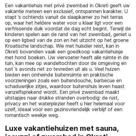
Een vakantiehuis met privé zwembad in Okreti geeft uw
vakantie meteen een exclusief, ontspannen karakter. U
stapt ’s ochtends vanuit de slaapkamer zo het terras
op, waar het heldere water voor u klaar ligt voor een
verfrissende duik voordat de dag echt begint. Terwijl de
kinderen spelen aan de rand van het zwembad, geniet u
op een ligbed van de zon en het uitzicht op het groene
Kroatische landschap. Wie met huisdier reist, kan in
Okreti bovendien vaak een goedkoop vakantiehuisje
met hond boeken. Uw viervoeter heeft alle ruimte in de
tuin, kan mee op wandeltochten door de omgeving en
rust ’s avonds net zo tevreden uit als u. Veel huizen
bieden een omheinde buitenruimte en praktische
voorzieningen zoals een buitendouche, barbecue en
schaduwrijke zitjes, waardoor buitenshuis leven haast
vanzelfsprekend wordt. Een privé zwembad maakt
uitstapjes naar drukke stranden overbodig: de rust,
privacy en het waterplezier heeft u hier helemaal voor
uzelf, ideaal voor een gezinsvriendelijk verblijf of een
romantisch weekje weg.
Luxe vakantiehuizen met sauna,