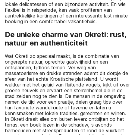
lokale delicatessen of een bijzondere activiteit. En wie
flexibel is in reisperiode, kan vaak profiteren van
aantrekkelijke kortingen of een interessante last minute
booking in een comfortabel vakantiehuis.
De unieke charme van Okreti: rust,
natuur en authenticiteit
Wat Okreti zo speciaal maakt, is de combinatie van
ongerepte natuur, oprechte gastvrijheid en een
ontspannen, tijdloos tempo. Ver weg van
massatoerisme en drukke stranden ademt dit dorpje de
sfeer van het echte Kroatische platteland. U wordt
wakker met het geluid van fluitende vogels, kijkt uit over
groene heuvels en ervaart een sterrenhemel die in de
stad zelden nog te zien is. De mensen in de omgeving
nemen de tijd voor een praatje, delen graag tips over
hun favoriete wandelroute of taverne en laten u
kennismaken met lokale tradities, gerechten en wijnen.
In Okreti draait alles om buiten leven: ontbijten op het
terras, een boek lezen in de schaduw, ’s avonds
barbecueën met streekproducten of rond de vuurkorf