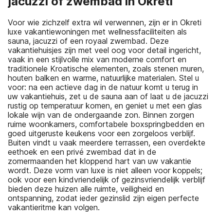
jacuzzi of zwembad in Okreti
Voor wie zichzelf extra wil verwennen, zijn er in Okreti
luxe vakantiewoningen met wellnessfaciliteiten als
sauna, jacuzzi of een royaal zwembad. Deze
vakantiehuisjes zijn met veel oog voor detail ingericht,
vaak in een stijlvolle mix van moderne comfort en
traditionele Kroatische elementen, zoals stenen muren,
houten balken en warme, natuurlijke materialen. Stel u
voor: na een actieve dag in de natuur komt u terug in
uw vakantiehuis, zet u de sauna aan of laat u de jacuzzi
rustig op temperatuur komen, en geniet u met een glas
lokale wijn van de ondergaande zon. Binnen zorgen
ruime woonkamers, comfortabele boxspringbedden en
goed uitgeruste keukens voor een zorgeloos verblijf.
Buiten vindt u vaak meerdere terrassen, een overdekte
eethoek en een privé zwembad dat in de
zomermaanden het kloppend hart van uw vakantie
wordt. Deze vorm van luxe is niet alleen voor koppels;
ook voor een kindvriendelijk of gezinsvriendelijk verblijf
bieden deze huizen alle ruimte, veiligheid en
ontspanning, zodat ieder gezinslid zijn eigen perfecte
vakantieritme kan volgen.