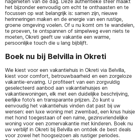
nagenieten van de dag. Deze authentieke sfeer maakt
het bijzonder eenvoudig om echt te onthaasten en te
focussen op wat belangrijk is: samen zijn, nieuwe
herinneringen maken en de energie van een rustige,
groene omgeving voelen. Of u nu komt om te wandelen,
te proeven, te ontspannen of simpelweg even niets te
moeten, Okreti geeft uw vakantie een warme,
persoonlijke touch die u lang bijblijft.
Boek nu bij Belvilla in Okreti
Wie kiest voor een vakantiehuis in Okreti via Belvilla,
kiest voor comfort, betrouwbaarheid en een zorgeloze
vakantie-ervaring. U profiteert van een zorgvuldig
geselecteerd aanbod aan vakantiehuisjes en
vakantiewoningen, elk met een duidelijke beschrijving,
eerlijke foto’s en transparante prijzen. Zo kunt u
eenvoudig het vakantiehuis vinden dat past bij uw
wensen: een luxe woning met zwembad, een knus huisje
met hond toegestaan of een ruime, gezinsvriendelijke
woning voor een zomervakantie met kinderen. Boek nu
uw verblijf in Okreti bij Belvilla en ontdek de best deals
voor zowel het hoogseizoen als rustiger periodes.