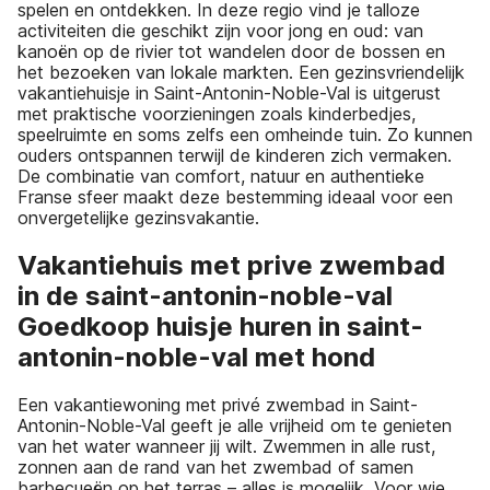
spelen en ontdekken. In deze regio vind je talloze
activiteiten die geschikt zijn voor jong en oud: van
kanoën op de rivier tot wandelen door de bossen en
het bezoeken van lokale markten. Een gezinsvriendelijk
vakantiehuisje in Saint-Antonin-Noble-Val is uitgerust
met praktische voorzieningen zoals kinderbedjes,
speelruimte en soms zelfs een omheinde tuin. Zo kunnen
ouders ontspannen terwijl de kinderen zich vermaken.
De combinatie van comfort, natuur en authentieke
Franse sfeer maakt deze bestemming ideaal voor een
onvergetelijke gezinsvakantie.
Vakantiehuis met prive zwembad
in de saint-antonin-noble-val
Goedkoop huisje huren in saint-
antonin-noble-val met hond
Een vakantiewoning met privé zwembad in Saint-
Antonin-Noble-Val geeft je alle vrijheid om te genieten
van het water wanneer jij wilt. Zwemmen in alle rust,
zonnen aan de rand van het zwembad of samen
barbecueën op het terras – alles is mogelijk. Voor wie