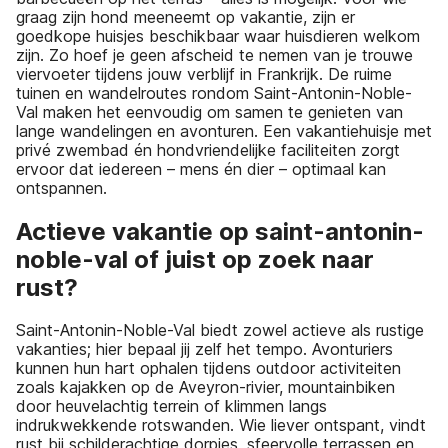
graag zijn hond meeneemt op vakantie, zijn er
goedkope huisjes beschikbaar waar huisdieren welkom
zijn. Zo hoef je geen afscheid te nemen van je trouwe
viervoeter tijdens jouw verblijf in Frankrijk. De ruime
tuinen en wandelroutes rondom Saint-Antonin-Noble-
Val maken het eenvoudig om samen te genieten van
lange wandelingen en avonturen. Een vakantiehuisje met
privé zwembad én hondvriendelijke faciliteiten zorgt
ervoor dat iedereen – mens én dier – optimaal kan
ontspannen.
Actieve vakantie op saint-antonin-
noble-val of juist op zoek naar
rust?
Saint-Antonin-Noble-Val biedt zowel actieve als rustige
vakanties; hier bepaal jij zelf het tempo. Avonturiers
kunnen hun hart ophalen tijdens outdoor activiteiten
zoals kajakken op de Aveyron-rivier, mountainbiken
door heuvelachtig terrein of klimmen langs
indrukwekkende rotswanden. Wie liever ontspant, vindt
rust bij schilderachtige dorpjes, sfeervolle terrassen en