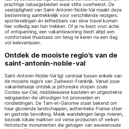
prachtige natuurgebieden waar stilte overheerst. De
veelzijdigheid van Saint-Antonin-Noble-Val maakt deze
bestemming aantrekkelijk voor verschillende reizigers:
sportievelingen én liefhebbers van slow travel komen
hier volledig aan hun trekken. Of je nu kiest voor actie
of ontspanning, een vakantiewoning biedt altijd een
comfortabel thuisbasis om terug te keren na een dag
vol belevenissen.
Ontdek de mooiste regio’s van de
saint-antonin-noble-val
Saint-Antonin-Noble-Val ligt centraal tussen enkele van
de mooiste regio’s van Zuidwest-Frankrijk. Vanuit jouw
vakantiehuisje ontdek je pittoreske dorpen zoals
Cordes-sur-Ciel, middeleeuwse kastelen en uitgestrekte
wijngaarden die uitnodigen tot proeverijen en
rondleidingen. De Tarn-et-Garonne staat bekend om
haar glooiende landschappen, authentieke Franse sfeer
en gastvrije bevolking. Maak wandelingen langs rivieren,
bezoek lokale markten vol verse producten of verken
historische monumenten die getuigen van eeuwenoude