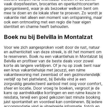
vaak dorpsfeesten, brocantes en openluchtconcerten
georganiseerd, waar je als bezoeker welkom bent om
mee te doen en de lokale sfeer te proeven. Zo wordt je
vakantie niet alleen een moment van ontspanning, maar
ook een ontmoeting met een regio die haar eigen
identiteit en charme heeft behouden.
Boek nu bij Belvilla in Montalzat
Voor wie zich aangesproken voelt door de rust, natuur
en authenticiteit van deze streek, is dit het moment om
te reserveren. Boek nu een vakantiehuis in Montalzat bij
Belvilla en profiteer van de beste deals voor zowel
korte als langere verblijven. Of je nu op zoek bent naar
een knus vakantiehuisje met jacuzzi, een ruime
vakantiewoning met zwembad of een gezinsvriendelijk
verblijf op het platteland, bij Belvilla vind je een
zorgvuldig geselecteerd aanbod met oog voor comfort,
sfeer en locatie. Door vroeg te boeken, vergroot je de
kans op aantrekkelijke kortingen en een ruime keuze in
reisdata, terwijl een goed gekozen last minute booking
juist spontaniteit en voordeel kan combineren. Bij iedere
accommodatie vind je uitgebreide informatie, foto’s en