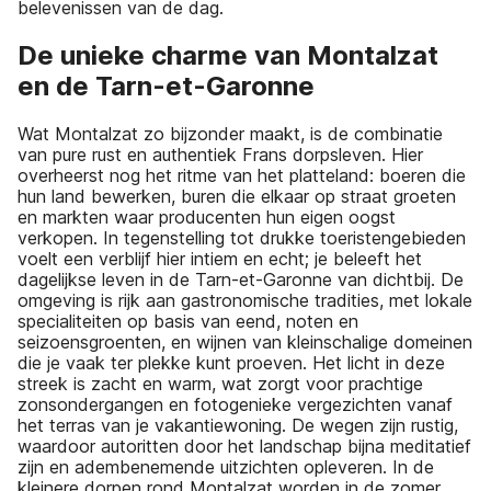
belevenissen van de dag.
De unieke charme van Montalzat
en de Tarn-et-Garonne
Wat Montalzat zo bijzonder maakt, is de combinatie
van pure rust en authentiek Frans dorpsleven. Hier
overheerst nog het ritme van het platteland: boeren die
hun land bewerken, buren die elkaar op straat groeten
en markten waar producenten hun eigen oogst
verkopen. In tegenstelling tot drukke toeristengebieden
voelt een verblijf hier intiem en echt; je beleeft het
dagelijkse leven in de Tarn-et-Garonne van dichtbij. De
omgeving is rijk aan gastronomische tradities, met lokale
specialiteiten op basis van eend, noten en
seizoensgroenten, en wijnen van kleinschalige domeinen
die je vaak ter plekke kunt proeven. Het licht in deze
streek is zacht en warm, wat zorgt voor prachtige
zonsondergangen en fotogenieke vergezichten vanaf
het terras van je vakantiewoning. De wegen zijn rustig,
waardoor autoritten door het landschap bijna meditatief
zijn en adembenemende uitzichten opleveren. In de
kleinere dorpen rond Montalzat worden in de zomer