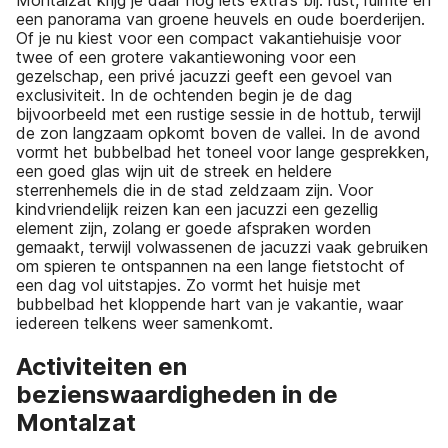
Montalzat krijg je daar nog iets extra’s bij: rust, ruimte en
een panorama van groene heuvels en oude boerderijen.
Of je nu kiest voor een compact vakantiehuisje voor
twee of een grotere vakantiewoning voor een
gezelschap, een privé jacuzzi geeft een gevoel van
exclusiviteit. In de ochtenden begin je de dag
bijvoorbeeld met een rustige sessie in de hottub, terwijl
de zon langzaam opkomt boven de vallei. In de avond
vormt het bubbelbad het toneel voor lange gesprekken,
een goed glas wijn uit de streek en heldere
sterrenhemels die in de stad zeldzaam zijn. Voor
kindvriendelijk reizen kan een jacuzzi een gezellig
element zijn, zolang er goede afspraken worden
gemaakt, terwijl volwassenen de jacuzzi vaak gebruiken
om spieren te ontspannen na een lange fietstocht of
een dag vol uitstapjes. Zo vormt het huisje met
bubbelbad het kloppende hart van je vakantie, waar
iedereen telkens weer samenkomt.
Activiteiten en
bezienswaardigheden in de
Montalzat