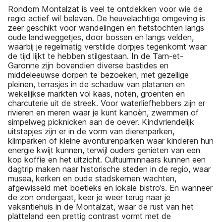
Rondom Montalzat is veel te ontdekken voor wie de
regio actief wil beleven. De heuvelachtige omgeving is
zeer geschikt voor wandelingen en fietstochten langs
oude landweggetjes, door bossen en langs velden,
waarbij je regelmatig verstilde dorpjes tegenkomt waar
de tijd lijkt te hebben stilgestaan. In de Tarn-et-
Garonne zijn bovendien diverse bastides en
middeleeuwse dorpen te bezoeken, met gezellige
pleinen, terrasjes in de schaduw van platanen en
wekelijkse markten vol kaas, noten, groenten en
charcuterie uit de streek. Voor waterliefhebbers zijn er
rivieren en meren waar je kunt kanoën, zwemmen of
simpelweg picknicken aan de oever. Kindvriendelijk
uitstapjes zijn er in de vorm van dierenparken,
klimparken of kleine avonturenparken waar kinderen hun
energie kwijt kunnen, terwijl ouders genieten van een
kop koffie en het uitzicht. Cultuurminnaars kunnen een
dagtrip maken naar historische steden in de regio, waar
musea, kerken en oude stadskernen wachten,
afgewisseld met boetieks en lokale bistro’s. En wanneer
de zon ondergaat, keer je weer terug naar je
vakantiehuis in de Montalzat, waar de rust van het
platteland een prettig contrast vormt met de