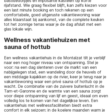
bastidedorpjes en imposante kastelen op korte
rijafstand. Wie graag flexibel blijft, kan zelfs kiezen voor
een last minute booking en toch rekenen op een
comfortabele, goed uitgeruste vakantiewoning waar
alles klaarstaat bij aankomst, van de complete keuken
tot het zonnige terras waar je de dag afsluit met een
glas lokale wijn.
Wellness vakantiehuizen met
sauna of hottub
Een wellness vakantiehuis in de Montalzat tilt je verblijf
naar een nog hoger niveau van ontspanning. Stel je
voor: na een dag slenteren over de markt van een
nabijgelegen stad, een wandeling door de heuvels of
een middagje kajakken op de rivier, keer je terug naar je
vakantiewoning waar een privé sauna of hottub op je
wacht. De combinatie van de zuivere buitenlucht in de
Tarn-et-Garonne en de warmte van een sauna zorgt
voor diepe ontspanning van lijf en geest, ideaal om even
volledig los te komen van het dagelijkse leven. Een
vakantiehuis met wellnessfaciliteiten biedt extra
comfort in elk seizoen: in de koelere maanden warm je