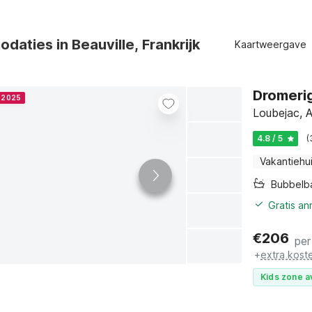
aties in Beauville, Frankrijk
Kaartweergave
Dromerig
r 2025
Loubejac, 
4.8 / 5
(
Vakantiehu
Bubbelb
Gratis a
€
206
per
+
extra kost
Kids zone a