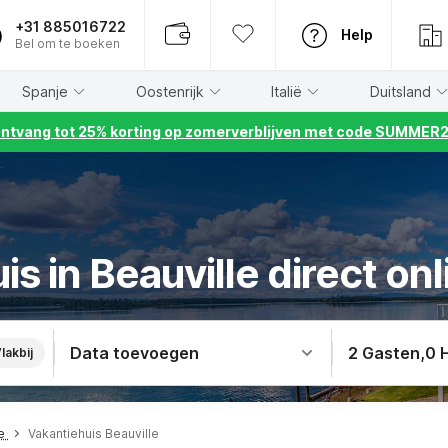
+31 885016722
Help
Bel om te boeken
Spanje
Oostenrijk
Italië
Duitsland
ntvang tot 25% korting op zomerverblijven met code SUMMER
is in Beauville direct on
Data toevoegen
2 Gasten
,
0 
lakbij
ne
Vakantiehuis Beauville