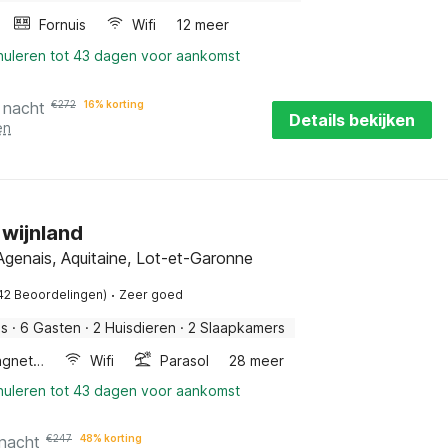
Fornuis
Wifi
12 meer
nnuleren tot 43 dagen voor aankomst
 nacht
€
272
16% korting
Details bekijken
en
 wijnland
genais, Aquitaine, Lot-et-Garonne
·
42 Beoordelingen)
Zeer goed
is
·
6 Gasten
·
2 Huisdieren
·
2 Slaapkamers
Combimagnetron
Wifi
Parasol
28 meer
nnuleren tot 43 dagen voor aankomst
 nacht
€
247
48% korting