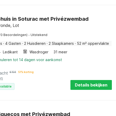
ehuis in Soturac met Privézwembad
ronde, Lot
·
70 Beoordelingen)
Uitstekend
is
·
4 Gasten
·
2 Huisdieren
·
2 Slaapkamers
·
52 m² oppervlakte
Ledikant
Wasdroger
31 meer
nnuleren tot 14 dagen voor aankomst
acht
€
158
51% korting
en
Details bekijken
vailable
 Piquecos met Privézwembad