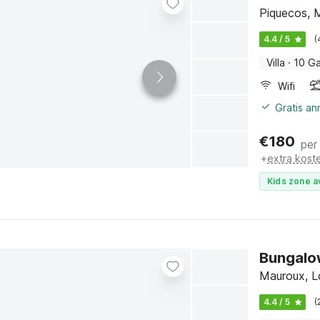
Piquecos, 
4.4 / 5
(
Villa
·
10 G
Wifi
Gratis an
€
180
per
+
extra kost
Kids zone a
Bungalow
Mauroux, L
4.4 / 5
(