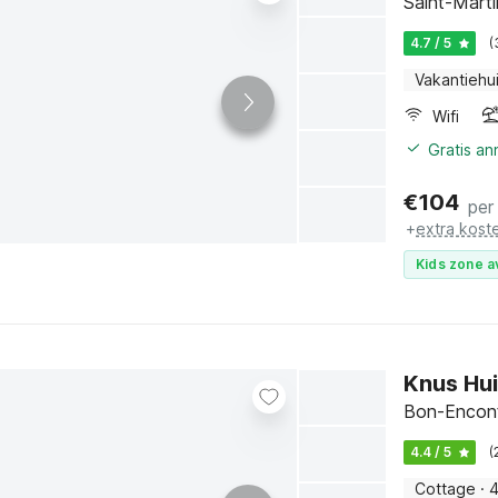
Saint-Marti
4.7 / 5
(
Vakantiehu
Wifi
Gratis a
€
104
per
+
extra kost
Kids zone a
Knus Hu
Bon-Encont
4.4 / 5
(
Cottage
·
4