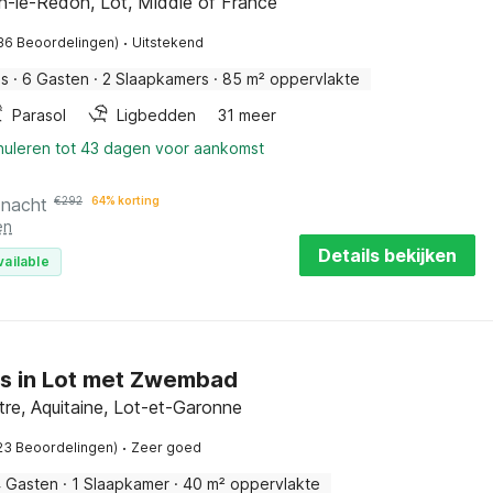
n-le-Redon, Lot, Middle of France
·
36 Beoordelingen)
Uitstekend
is
·
6 Gasten
·
2 Slaapkamers
·
85 m² oppervlakte
Parasol
Ligbedden
31 meer
nnuleren tot 43 dagen voor aankomst
 nacht
€
292
64% korting
en
Details bekijken
vailable
is in Lot met Zwembad
re, Aquitaine, Lot-et-Garonne
·
23 Beoordelingen)
Zeer goed
 Gasten
·
1 Slaapkamer
·
40 m² oppervlakte