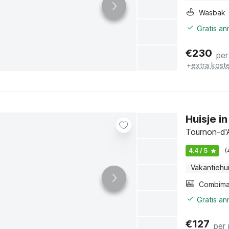
Wasbak
Gratis a
€
230
per
+
extra kost
Huisje in
Tournon-d'A
4.4 / 5
(
Vakantiehu
Gratis a
€
127
per