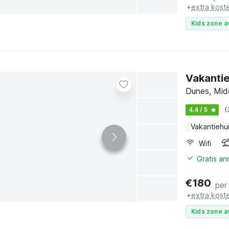
+
extra kost
Kids zone a
Vakanti
Dunes, Mid
4.4 / 5
(
Vakantiehu
Wifi
Gratis a
€
180
per
+
extra kost
Kids zone a