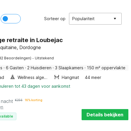
Sorteer op
Populariteit
e retraite in Loubejac
Aquitaine, Dordogne
·
32 Beoordelingen)
Uitstekend
is
·
6 Gasten
·
2 Huisdieren
·
3 Slaapkamers
·
150 m² oppervlakte
ad
Wellness algemeen
Hangmat
44 meer
nnuleren tot 43 dagen voor aankomst
 nacht
€
256
16% korting
en
Details bekijken
vailable