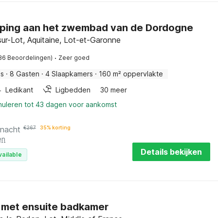
ping aan het zwembad van de Dordogne
sur-Lot, Aquitaine, Lot-et-Garonne
·
36 Beoordelingen)
Zeer goed
is
·
8 Gasten
·
4 Slaapkamers
·
160 m² oppervlakte
Ledikant
Ligbedden
30 meer
nnuleren tot 43 dagen voor aankomst
 nacht
€
267
35% korting
en
Details bekijken
vailable
 met ensuite badkamer