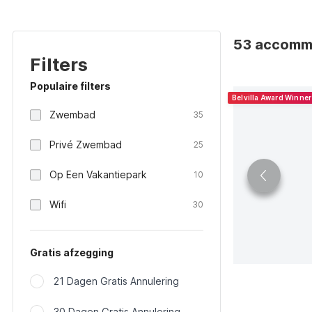
53 accommod
Filters
Populaire filters
Belvilla Award Winne
Zwembad
35
Privé Zwembad
25
Op Een Vakantiepark
10
Wifi
30
Gratis afzegging
21 Dagen Gratis Annulering
30 Dagen Gratis Annulering