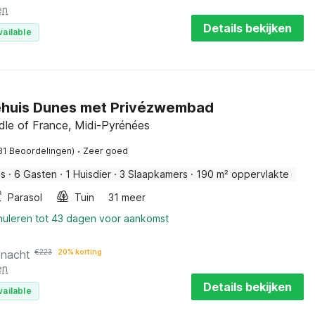
en
Details bekijken
vailable
ehuis Dunes met Privézwembad
dle of France, Midi-Pyrénées
·
31 Beoordelingen)
Zeer goed
is
·
6 Gasten
·
1 Huisdier
·
3 Slaapkamers
·
190 m² oppervlakte
Parasol
Tuin
31 meer
nnuleren tot 43 dagen voor aankomst
 nacht
€
223
20% korting
en
Details bekijken
vailable