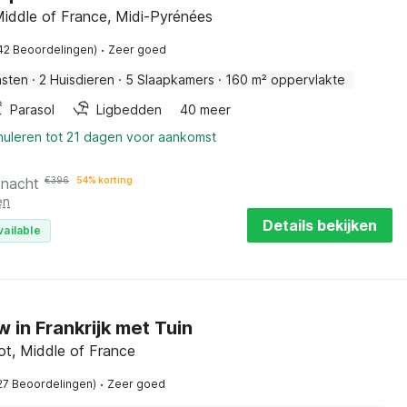
Middle of France, Midi-Pyrénées
·
42 Beoordelingen)
Zeer goed
asten
·
2 Huisdieren
·
5 Slaapkamers
·
160 m² oppervlakte
Parasol
Ligbedden
40 meer
nuleren tot 21 dagen voor aankomst
 nacht
€
396
54% korting
en
Details bekijken
vailable
 in Frankrijk met Tuin
ot, Middle of France
·
27 Beoordelingen)
Zeer goed