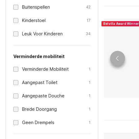
Buitenspellen
42
Kinderstoel
17
Belvilla Award Winne
Leuk Voor Kinderen
34
Verminderde mobiliteit
Verminderde Mobiliteit
1
Aangepast Toilet
1
Aangepaste Douche
1
Brede Doorgang
1
Geen Drempels
1