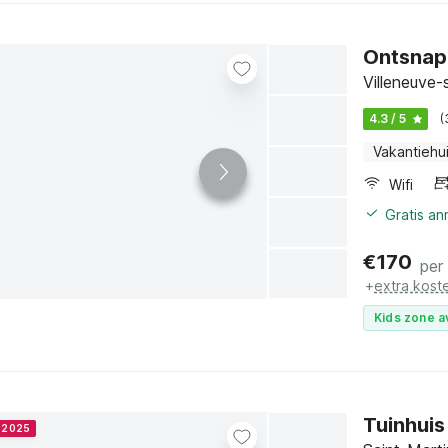
Ontsnap
Villeneuve-
4.3 / 5
(
Vakantiehu
Wifi
Gratis a
€
170
per
+
extra kost
Kids zone a
Tuinhuis
r 2025