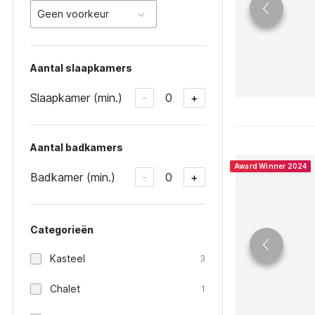
Geen voorkeur
Aantal slaapkamers
Slaapkamer (min.)
0
-
+
Aantal badkamers
Award Winner 2024
Badkamer (min.)
0
-
+
Categorieën
Kasteel
3
Chalet
1