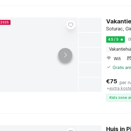
Vakanti
r 2025
Soturac, Gi
4.5 / 5
(
Vakantiehu
Wifi
Gratis a
€
75
per n
+
extra kost
Kids zone a
Huis in