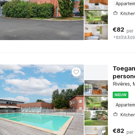
Appartem
Kitche
€
82
per
+
extra ko
Toegank
person
Rivières,
NIEUW
Appartem
Kitche
€
82
per