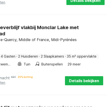
Details bekijken
sten
everblijf vlakbij Monclar Lake met
ad
e-Quercy, Middle of France, Midi-Pyrénées
4 Gasten
·
2 Huisdieren
·
2 Slaapkamers
·
35 m² oppervlakte
Buitenzwembad
Tuin
Buitenspellen
29 meer
 nacht
€
91
20% korting
Details bekijken
sten