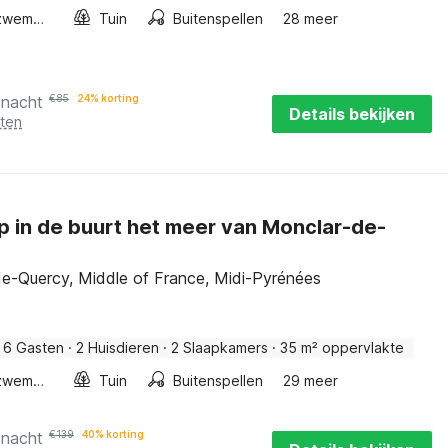
Buitenzwembad
Tuin
Buitenspellen
28 meer
 nacht
€
85
24% korting
Details bekijken
sten
 in de buurt het meer van Monclar-de-
e-Quercy, Middle of France, Midi-Pyrénées
6 Gasten
·
2 Huisdieren
·
2 Slaapkamers
·
35 m² oppervlakte
Buitenzwembad
Tuin
Buitenspellen
29 meer
 nacht
€
139
40% korting