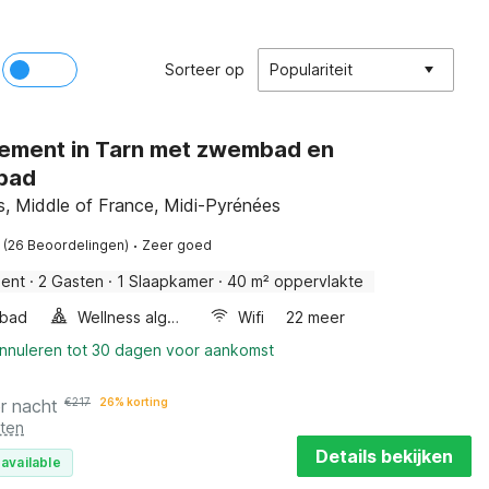
Sorteer op
Populariteit
ement in Tarn met zwembad en
bad
, Middle of France, Midi-Pyrénées
·
(26 Beoordelingen)
Zeer goed
ent
·
2 Gasten
·
1 Slaapkamer
·
40 m² oppervlakte
lbad
Wellness algemeen
Wifi
22 meer
annuleren tot 30 dagen voor aankomst
r nacht
€
217
26% korting
sten
Details bekijken
available