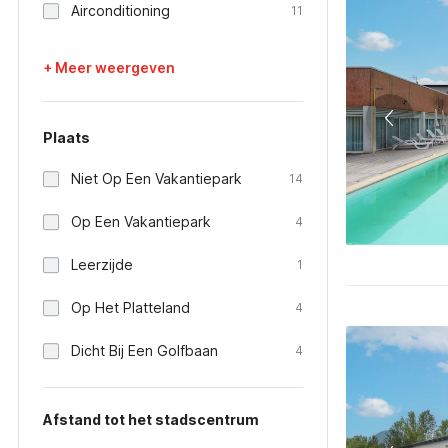
Airconditioning
11
+ Meer weergeven
Plaats
Niet Op Een Vakantiepark
14
Op Een Vakantiepark
4
Leerzijde
1
Op Het Platteland
4
Dicht Bij Een Golfbaan
4
Afstand tot het stadscentrum