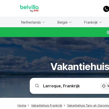
WIZARD MEMBER
Netherlands
België
Frankrijk
O
Vakantiehuis 
V
Home
Vakantiehuis Frankrijk
Vakantiehuis Tarn-et-Garon