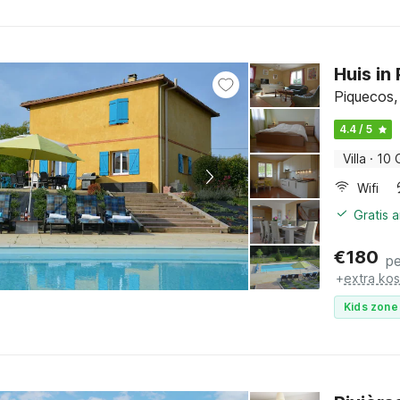
Huis i
Piquecos,
4.4 / 5
Villa
·
10 
Wifi
Gratis 
€
180
pe
+
extra ko
Kids zone 