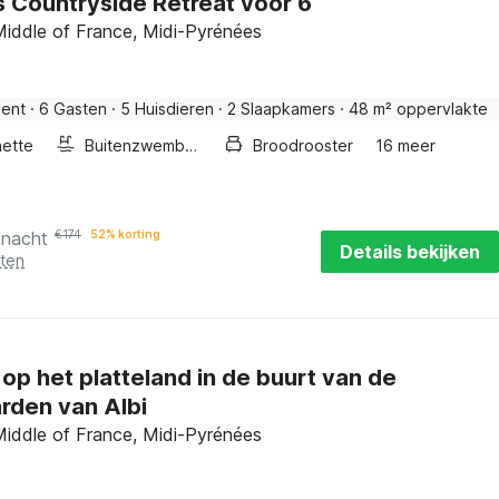
s Countryside Retreat voor 6
 Middle of France, Midi-Pyrénées
ent
·
6 Gasten
·
5 Huisdieren
·
2 Slaapkamers
·
48 m² oppervlakte
nette
Buitenzwembad
Broodrooster
16 meer
 nacht
€
174
52% korting
Details bekijken
sten
f op het platteland in de buurt van de
rden van Albi
 Middle of France, Midi-Pyrénées