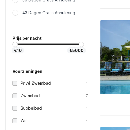
43 Dagen Gratis Annulering
Prijs per nacht
€10
€5000
Voorzieningen
Privé Zwembad
1
Zwembad
7
Bubbelbad
1
Wifi
4