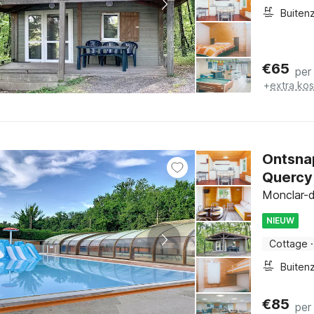
€
65
per
+
extra ko
Ontsnap
Quercy
Monclar-d
NIEUW
Cottage
·
€
85
per