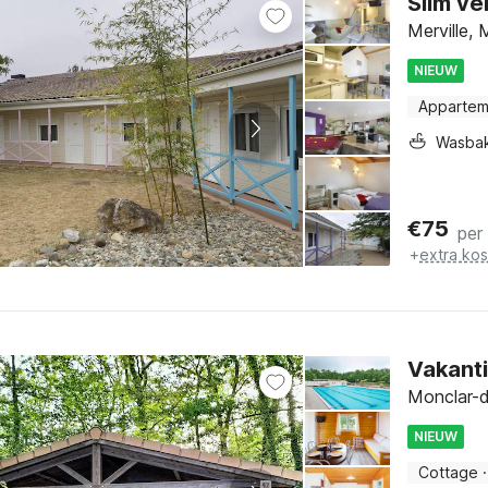
Slim ve
Merville, 
NIEUW
Appartem
Wasba
€
75
per
+
extra ko
Vakant
Monclar-d
NIEUW
Cottage
·