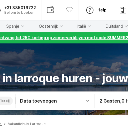
+31 885016722
Help
Bel om te boeken
Spanje
Oostenrijk
Italië
Duitsland
ntvang tot 25% korting op zomerverblijven met code SUMMER
in larroque huren - jouw
Data toevoegen
2 Gasten
,
0 
lakbij
ne
Vakantiehuis Larroque