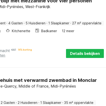
rblijf met mezzanine voor vier personen
Midi-Pyrénées, West-Frankrijk
ent
·
4 Gasten
·
5 Huisdieren
·
1 Slaapkamer
·
27 m² oppervlakte
k
Kitchenette
Badkamer
12 meer
 nacht
€
87
14% korting
Details bekijken
sten
iehuis met verwarmd zwembad in Monclar
e-Quercy, Middle of France, Midi-Pyrénées
2 Gasten
·
2 Huisdieren
·
1 Slaapkamer
·
35 m² oppervlakte