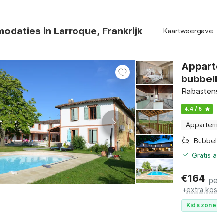
daties in Larroque, Frankrijk
Kaartweergave
Appart
bubbel
Rabastens
4.4 / 5
Appartem
Bubbe
Gratis 
€
164
pe
+
extra ko
Kids zone 