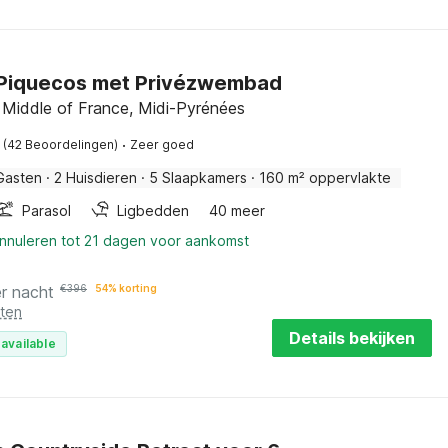
n Piquecos met Privézwembad
 Middle of France, Midi-Pyrénées
·
(42 Beoordelingen)
Zeer goed
Gasten
·
2 Huisdieren
·
5 Slaapkamers
·
160 m² oppervlakte
Parasol
Ligbedden
40 meer
annuleren tot 21 dagen voor aankomst
r nacht
€
396
54% korting
sten
Details bekijken
available