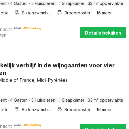
ent
·
4 Gasten
·
5 Huisdieren
·
1 Slaapkamer
·
33 m² oppervlakte
nette
Buitenzwembad
Broodrooster
16 meer
 nacht
€
156
49% korting
Details bekijken
sten
elijk verblijf in de wijngaarden voor vier
en
 Middle of France, Midi-Pyrénées
ent
·
4 Gasten
·
5 Huisdieren
·
1 Slaapkamer
·
33 m² oppervlakte
nette
Buitenzwembad
Broodrooster
16 meer
 nacht
€
134
40% korting