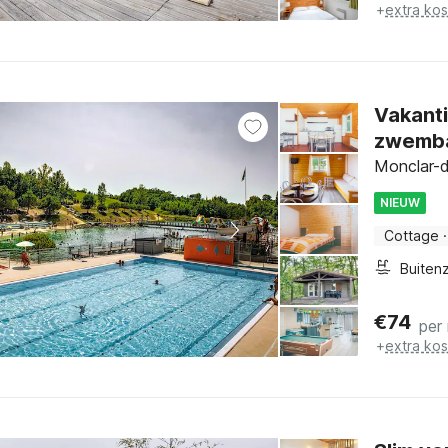
+
extra ko
Vakanti
zwemb
Monclar-d
NIEUW
Cottage
·
€
74
per
+
extra ko