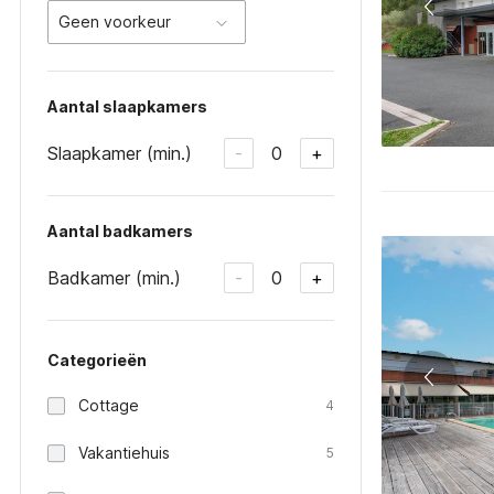
Geen voorkeur
Aantal slaapkamers
Slaapkamer (min.)
0
-
+
Aantal badkamers
Badkamer (min.)
0
-
+
Categorieën
Cottage
4
Vakantiehuis
5