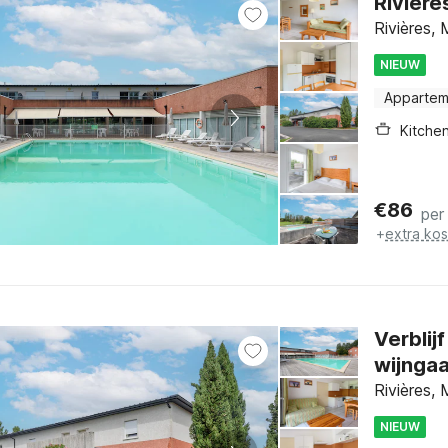
Rivière
Rivières,
NIEUW
Appartem
Kitche
€
86
per
+
extra ko
Verblij
wijngaa
Rivières,
NIEUW