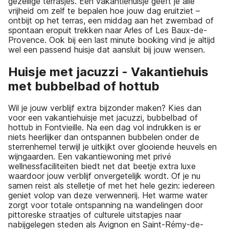
gezellige terrasjes. Een vakantiehuisje geeft je alle
vrijheid om zelf te bepalen hoe jouw dag eruitziet –
ontbijt op het terras, een middag aan het zwembad of
spontaan eropuit trekken naar Arles of Les Baux-de-
Provence. Ook bij een last minute booking vind je altijd
wel een passend huisje dat aansluit bij jouw wensen.
Huisje met jacuzzi - Vakantiehuis
met bubbelbad of hottub
Wil je jouw verblijf extra bijzonder maken? Kies dan
voor een vakantiehuisje met jacuzzi, bubbelbad of
hottub in Fontvieille. Na een dag vol indrukken is er
niets heerlijker dan ontspannen bubbelen onder de
sterrenhemel terwijl je uitkijkt over glooiende heuvels en
wijngaarden. Een vakantiewoning met privé
wellnessfaciliteiten biedt net dat beetje extra luxe
waardoor jouw verblijf onvergetelijk wordt. Of je nu
samen reist als stelletje of met het hele gezin: iedereen
geniet volop van deze verwennerij. Het warme water
zorgt voor totale ontspanning na wandelingen door
pittoreske straatjes of culturele uitstapjes naar
nabijgelegen steden als Avignon en Saint-Rémy-de-