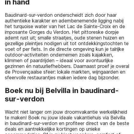
in hand
Baudinard-sur-verdon onderscheidt zich door haar
authentieke karakter en adembenemende ligging nabij
het turquoise water van het Lac de Sainte-Croix en de
imposante Gorges du Verdon. Het pittoreske dorpje
ademt rust uit; smalle straatjes, oude stenen huizen en
gezellige pleintjes nodigen uit tot ontdekkingstochten te
voet of per fiets. In de directe omgeving kun je talrijke
outdoor-activiteiten ondernemen zoals kajakken,
klimmen of paardrijden – ideaal voor avontuurlijke
gezinnen én natuurliefhebbers. Daarnaast proef je overal
de Provençaalse sfeer: lokale markten, wijngaarden en
sfeervolle restaurantjes maken iedere dag bijzonder.
Boek nu bij Belvilla in baudinard-
sur-verdon
Wacht niet langer om jouw droomvakantie werkelijkheid
te maken! Boek nu jouw ideale vakantiehuis via Belvilla
in baudinard-sur-verdon en profiteer direct van de beste
deals en aantrekkelijke kortingen op unieke