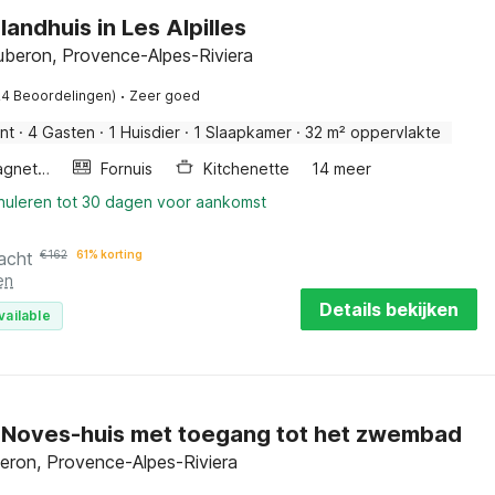
landhuis in Les Alpilles
uberon, Provence-Alpes-Riviera
·
24 Beoordelingen)
Zeer goed
nt
·
4 Gasten
·
1 Huisdier
·
1 Slaapkamer
·
32 m² oppervlakte
Combimagnetron
Fornuis
Kitchenette
14 meer
nnuleren tot 30 dagen voor aankomst
acht
€
162
61% korting
en
Details bekijken
vailable
g Noves-huis met toegang tot het zwembad
eron, Provence-Alpes-Riviera