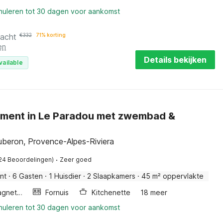
nnuleren tot 30 dagen voor aankomst
nacht
€
332
71% korting
en
Details bekijken
vailable
ment in Le Paradou met zwembad &
uberon, Provence-Alpes-Riviera
·
24 Beoordelingen)
Zeer goed
nt
·
6 Gasten
·
1 Huisdier
·
2 Slaapkamers
·
45 m² oppervlakte
Combimagnetron
Fornuis
Kitchenette
18 meer
nnuleren tot 30 dagen voor aankomst