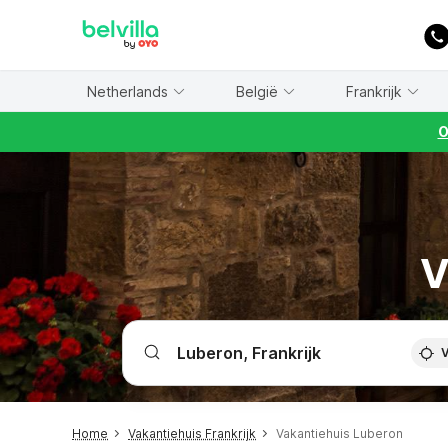
WIZARD MEMBER
Netherlands
België
Frankrijk
O
V
V
Home
Vakantiehuis Frankrijk
Vakantiehuis Luberon