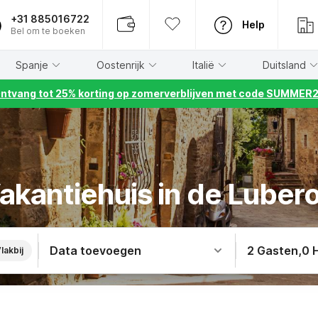
+31 885016722
Help
Bel om te boeken
Spanje
Oostenrijk
Italië
Duitsland
ntvang tot 25% korting op zomerverblijven met code SUMMER
akantiehuis in de Luber
Data toevoegen
2 Gasten
,
0 
lakbij