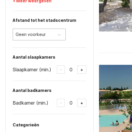
+ Meer weergeven
Afstand tot het stadscentrum
Geen voorkeur
Aantal slaapkamers
Slaapkamer (min.)
0
-
+
Aantal badkamers
Badkamer (min.)
0
-
+
Categorieën