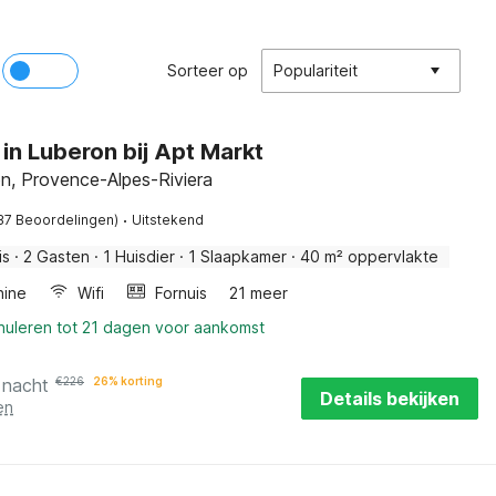
Sorteer op
Populariteit
in Luberon bij Apt Markt
on, Provence-Alpes-Riviera
·
37 Beoordelingen)
Uitstekend
is
·
2 Gasten
·
1 Huisdier
·
1 Slaapkamer
·
40 m² oppervlakte
ine
Wifi
Fornuis
21 meer
nnuleren tot 21 dagen voor aankomst
 nacht
€
226
26% korting
Details bekijken
en