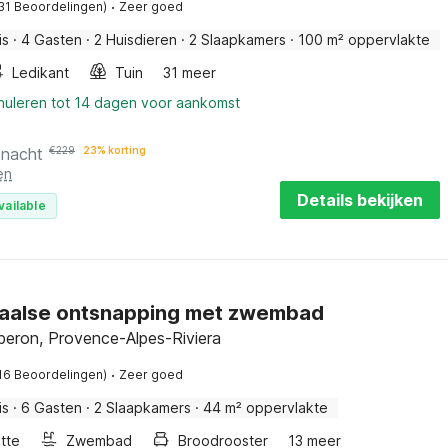
·
31 Beoordelingen)
Zeer goed
is
·
4 Gasten
·
2 Huisdieren
·
2 Slaapkamers
·
100 m² oppervlakte
Ledikant
Tuin
31 meer
nnuleren tot 14 dagen voor aankomst
 nacht
€
229
23% korting
en
Details bekijken
vailable
aalse ontsnapping met zwembad
beron, Provence-Alpes-Riviera
·
16 Beoordelingen)
Zeer goed
is
·
6 Gasten
·
2 Slaapkamers
·
44 m² oppervlakte
tte
Zwembad
Broodrooster
13 meer