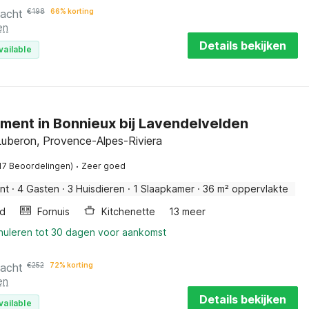
nacht
€
198
66% korting
en
Details bekijken
vailable
ment in Bonnieux bij Lavendelvelden
Luberon, Provence-Alpes-Riviera
·
17 Beoordelingen)
Zeer goed
nt
·
4 Gasten
·
3 Huisdieren
·
1 Slaapkamer
·
36 m² oppervlakte
d
Fornuis
Kitchenette
13 meer
nnuleren tot 30 dagen voor aankomst
nacht
€
252
72% korting
en
Details bekijken
vailable