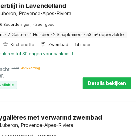
erblijf in Lavendelland
Luberon, Provence-Alpes-Riviera
·
16 Beoordelingen)
Zeer goed
nt
·
7 Gasten
·
1 Huisdier
·
2 Slaapkamers
·
53 m² oppervlakte
Kitchenette
Zwembad
14 meer
nnuleren tot 30 dagen voor aankomst
nacht
€
172
45% korting
en
Details bekijken
vailable
Eygalières met verwarmd zwembad
 Luberon, Provence-Alpes-Riviera