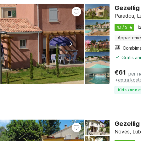
Gezellig 
Paradou, L
4.1 / 5
(
Apparteme
Gratis a
€
61
per n
+
extra kost
Kids zone a
Gezelli
Noves, Lub