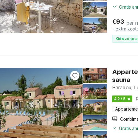
Gratis a
€
93
per 
+
extra kost
Kids zone a
Apparte
sauna
Paradou, L
4.2 / 5
(
Apparteme
Gratis a