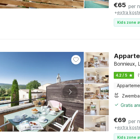
€
65
per 
+
extra kost
Kids zone a
Apparte
Bonnieux, 
4.2 / 5
(
Apparteme
Zwemba
Gratis a
€
69
per 
+
extra kost
Kids zone a