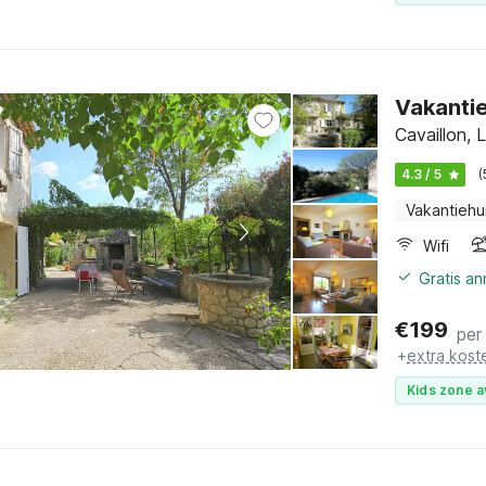
Vakanti
Cavaillon, 
4.3 / 5
(
Vakantiehu
Wifi
Gratis a
€
199
per
+
extra kost
Kids zone a