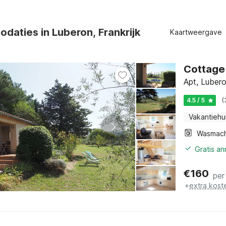
daties in Luberon, Frankrijk
Kaartweergave
Cottage 
Apt, Luber
4.5 / 5
(
Vakantiehu
Wasmach
Gratis a
€
160
per
+
extra kost