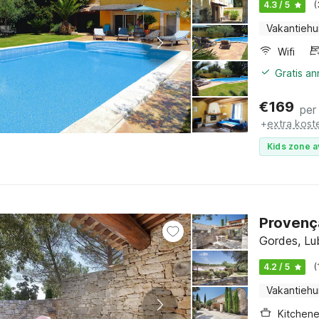
4.3 / 5
(
Vakantiehu
Wifi
Gratis a
€
169
per
+
extra kost
Kids zone a
Provenç
Gordes, Lu
4.2 / 5
(
Vakantiehu
Kitchene