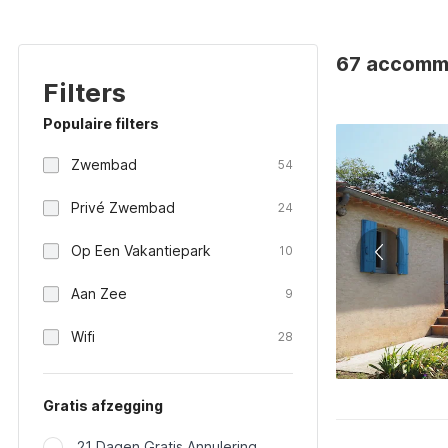
67 accommo
Filters
Populaire filters
Zwembad
54
Privé Zwembad
24
Op Een Vakantiepark
10
Aan Zee
9
Wifi
28
Gratis afzegging
21 Dagen Gratis Annulering