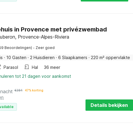
ehuis in Provence met privézwembad
Luberon, Provence-Alpes-Riviera
·
59 Beoordelingen)
Zeer goed
is
·
10 Gasten
·
2 Huisdieren
·
6 Slaapkamers
·
220 m² oppervlakte
Parasol
Hal
36 meer
nnuleren tot 21 dagen voor aankomst
 nacht
€
384
47% korting
en
Details bekijken
vailable