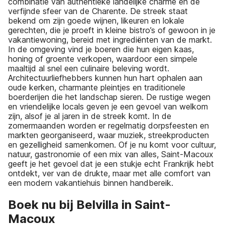
combinatie van authentieke landelijke charme en de
verfijnde sfeer van de Charente. De streek staat
bekend om zijn goede wijnen, likeuren en lokale
gerechten, die je proeft in kleine bistro’s of gewoon in je
vakantiewoning, bereid met ingrediënten van de markt.
In de omgeving vind je boeren die hun eigen kaas,
honing of groente verkopen, waardoor een simpele
maaltijd al snel een culinaire beleving wordt.
Architectuurliefhebbers kunnen hun hart ophalen aan
oude kerken, charmante pleintjes en traditionele
boerderijen die het landschap sieren. De rustige wegen
en vriendelijke locals geven je een gevoel van welkom
zijn, alsof je al jaren in de streek komt. In de
zomermaanden worden er regelmatig dorpsfeesten en
markten georganiseerd, waar muziek, streekproducten
en gezelligheid samenkomen. Of je nu komt voor cultuur,
natuur, gastronomie of een mix van alles, Saint-Macoux
geeft je het gevoel dat je een stukje echt Frankrijk hebt
ontdekt, ver van de drukte, maar met alle comfort van
een modern vakantiehuis binnen handbereik.
Boek nu bij Belvilla in Saint-
Macoux