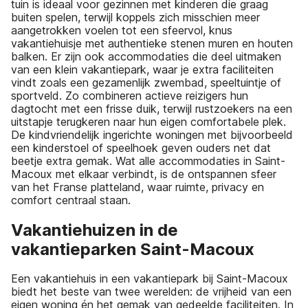
tuin is ideaal voor gezinnen met kinderen die graag
buiten spelen, terwijl koppels zich misschien meer
aangetrokken voelen tot een sfeervol, knus
vakantiehuisje met authentieke stenen muren en houten
balken. Er zijn ook accommodaties die deel uitmaken
van een klein vakantiepark, waar je extra faciliteiten
vindt zoals een gezamenlijk zwembad, speeltuintje of
sportveld. Zo combineren actieve reizigers hun
dagtocht met een frisse duik, terwijl rustzoekers na een
uitstapje terugkeren naar hun eigen comfortabele plek.
De kindvriendelijk ingerichte woningen met bijvoorbeeld
een kinderstoel of speelhoek geven ouders net dat
beetje extra gemak. Wat alle accommodaties in Saint-
Macoux met elkaar verbindt, is de ontspannen sfeer
van het Franse platteland, waar ruimte, privacy en
comfort centraal staan.
Vakantiehuizen in de
vakantieparken Saint-Macoux
Een vakantiehuis in een vakantiepark bij Saint-Macoux
biedt het beste van twee werelden: de vrijheid van een
eigen woning én het gemak van gedeelde faciliteiten. In