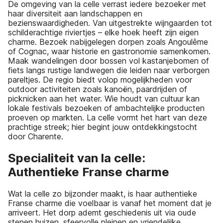
De omgeving van la celle verrast iedere bezoeker met
haar diversiteit aan landschappen en
bezienswaardigheden. Van uitgestrekte wijngaarden tot
schilderachtige riviertjes – elke hoek heeft zijn eigen
charme. Bezoek nabijgelegen dorpen zoals Angoulême
of Cognac, waar historie en gastronomie samenkomen.
Maak wandelingen door bossen vol kastanjebomen of
fiets langs rustige landwegen die leiden naar verborgen
pareltjes. De regio biedt volop mogelijkheden voor
outdoor activiteiten zoals kanoën, paardrijden of
picknicken aan het water. Wie houdt van cultuur kan
lokale festivals bezoeken of ambachtelijke producten
proeven op markten. La celle vormt het hart van deze
prachtige streek; hier begint jouw ontdekkingstocht
door Charente.
Specialiteit van la celle:
Authentieke Franse charme
Wat la celle zo bijzonder maakt, is haar authentieke
Franse charme die voelbaar is vanaf het moment dat je
arriveert. Het dorp ademt geschiedenis uit via oude
stenen huizen, sfeervolle pleinen en vriendelijke