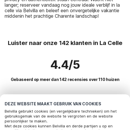
langer; reserveer vandaag nog jouw ideale verblijf in la
celle via Belvilla en beleef een onvergetelijke vakantie
middenin het prachtige Charente landschap!
Luister naar onze 142 klanten in La Celle
4.4/5
Gebaseerd op meer dan 142 recensies over 110 huizen
Meest populaire bestemmingen voor
DEZE WEBSITE MAAKT GEBRUIK VAN COOKIES
vakantie
Belvilla gebruikt cookies (en vergelijkbare technieken) om het
gebruiksgemak van de website te vergroten en de website
persoonlijker te maken.
Top steden met top voorzieningen voor vakantie
Met deze cookies kunnen Belvilla en derde partijen u op en