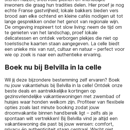
inwoners die graag hun tradities delen. Hier proef je nog
echte Franse gastvrijheid; lokale bakkers bieden vers
brood aan elke ochtend en kleine cafés nodigen uit tot
lange gesprekken onder het genot van regionale wijn.
De omgeving inspireert tot slow living: neem de tijd om
te genieten van het landschap, proef lokale
delicatessen en ontdek verborgen plekjes die niet op
toeristische kaarten staan aangegeven. La celle biedt
een unieke mix van rust, cultuur en natuur – perfect voor
wie op zoek is naar een authentieke ervaring.
Boek nu bij Belvilla in la celle
Wil jij deze bijzondere bestemming zelf ervaren? Boek
nu jouw vakantiehuis bij Belvilla in la celle! Ontdek onze
beste deals en aantrekkelijke kortingen op
gezinsvriendelijke vakantiewoningen met zwembad of
huisjes waar honden welkom zijn. Profiteer van flexibele
opties zoals last minute booking zodat jouw
droomvakantie binnen handbereik ligt – zelfs als je
spontaan wilt vertrekken! Bij Belvilla vind je altijd een
vakantiewoning die past bij jouw wensen: comfort,
privacy én authenticiteit staan centraal. Wacht niet