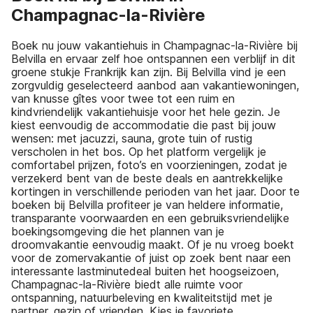
Champagnac-la-Rivière
Boek nu jouw vakantiehuis in Champagnac-la-Rivière bij
Belvilla en ervaar zelf hoe ontspannen een verblijf in dit
groene stukje Frankrijk kan zijn. Bij Belvilla vind je een
zorgvuldig geselecteerd aanbod aan vakantiewoningen,
van knusse gîtes voor twee tot een ruim en
kindvriendelijk vakantiehuisje voor het hele gezin. Je
kiest eenvoudig de accommodatie die past bij jouw
wensen: met jacuzzi, sauna, grote tuin of rustig
verscholen in het bos. Op het platform vergelijk je
comfortabel prijzen, foto’s en voorzieningen, zodat je
verzekerd bent van de beste deals en aantrekkelijke
kortingen in verschillende perioden van het jaar. Door te
boeken bij Belvilla profiteer je van heldere informatie,
transparante voorwaarden en een gebruiksvriendelijke
boekingsomgeving die het plannen van je
droomvakantie eenvoudig maakt. Of je nu vroeg boekt
voor de zomervakantie of juist op zoek bent naar een
interessante lastminutedeal buiten het hoogseizoen,
Champagnac-la-Rivière biedt alle ruimte voor
ontspanning, natuurbeleving en kwaliteitstijd met je
partner, gezin of vrienden. Kies je favoriete