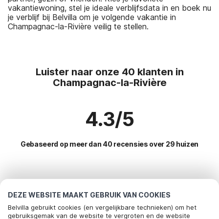
vakantiewoning, stel je ideale verblijfsdata in en boek nu
je verblijf bij Belvilla om je volgende vakantie in
Champagnac-la-Rivière veilig te stellen.
Luister naar onze 40 klanten in
Champagnac-la-Rivière
4.3/5
Gebaseerd op meer dan 40 recensies over 29 huizen
Meest populaire bestemmingen voor
vakantie
DEZE WEBSITE MAAKT GEBRUIK VAN COOKIES
Belvilla gebruikt cookies (en vergelijkbare technieken) om het
Top steden met top voorzieningen voor vakantie
gebruiksgemak van de website te vergroten en de website