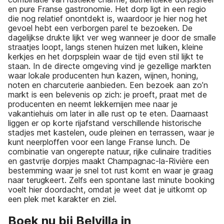
en pure Franse gastronomie. Het dorp ligt in een regio
die nog relatief onontdekt is, waardoor je hier nog het
gevoel hebt een verborgen parel te bezoeken. De
dagelijkse drukte lijkt ver weg wanneer je door de smalle
straatjes loopt, langs stenen huizen met luiken, kleine
kerkjes en het dorpsplein waar de tijd even stil lijkt te
staan. In de directe omgeving vind je gezellige markten
waar lokale producenten hun kazen, wijnen, honing,
noten en charcuterie aanbieden. Een bezoek aan zo’n
markt is een belevenis op zich: je proeft, praat met de
producenten en neemt lekkernijen mee naar je
vakantiehuis om later in alle rust op te eten. Daarnaast
liggen er op korte rijafstand verschillende historische
stadjes met kastelen, oude pleinen en terrassen, waar je
kunt neerploffen voor een lange Franse lunch. De
combinatie van ongerepte natuur, rijke culinaire tradities
en gastvrije dorpjes maakt Champagnac-la-Rivière een
bestemming waar je snel tot rust komt en waar je graag
naar terugkeert. Zelfs een spontane last minute booking
voelt hier doordacht, omdat je weet dat je uitkomt op
een plek met karakter en ziel.
Boek nu bij Belvilla in