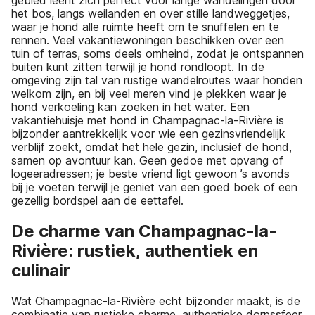
gebied leent zich perfect voor lange wandelingen door
het bos, langs weilanden en over stille landweggetjes,
waar je hond alle ruimte heeft om te snuffelen en te
rennen. Veel vakantiewoningen beschikken over een
tuin of terras, soms deels omheind, zodat je ontspannen
buiten kunt zitten terwijl je hond rondloopt. In de
omgeving zijn tal van rustige wandelroutes waar honden
welkom zijn, en bij veel meren vind je plekken waar je
hond verkoeling kan zoeken in het water. Een
vakantiehuisje met hond in Champagnac-la-Rivière is
bijzonder aantrekkelijk voor wie een gezinsvriendelijk
verblijf zoekt, omdat het hele gezin, inclusief de hond,
samen op avontuur kan. Geen gedoe met opvang of
logeeradressen; je beste vriend ligt gewoon ’s avonds
bij je voeten terwijl je geniet van een goed boek of een
gezellig bordspel aan de eettafel.
De charme van Champagnac-la-
Rivière: rustiek, authentiek en
culinair
Wat Champagnac-la-Rivière echt bijzonder maakt, is de
combinatie van rustieke charme, authentieke dorpssfeer