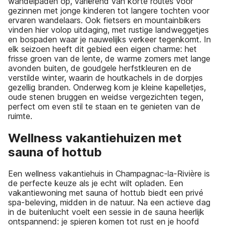
wandelpaden op, variërend van korte routes voor
gezinnen met jonge kinderen tot langere tochten voor
ervaren wandelaars. Ook fietsers en mountainbikers
vinden hier volop uitdaging, met rustige landweggetjes
en bospaden waar je nauwelijks verkeer tegenkomt. In
elk seizoen heeft dit gebied een eigen charme: het
frisse groen van de lente, de warme zomers met lange
avonden buiten, de goudgele herfstkleuren en de
verstilde winter, waarin de houtkachels in de dorpjes
gezellig branden. Onderweg kom je kleine kapelletjes,
oude stenen bruggen en weidse vergezichten tegen,
perfect om even stil te staan en te genieten van de
ruimte.
Wellness vakantiehuizen met
sauna of hottub
Een wellness vakantiehuis in Champagnac-la-Rivière is
de perfecte keuze als je echt wilt opladen. Een
vakantiewoning met sauna of hottub biedt een privé
spa-beleving, midden in de natuur. Na een actieve dag
in de buitenlucht voelt een sessie in de sauna heerlijk
ontspannend: je spieren komen tot rust en je hoofd