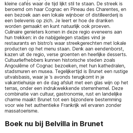
kleine cafés waar de tijd lijkt stil te staan. De streek is
beroemd om haar Cognac en Pineau des Charentes, en
een bezoek aan een lokale wijnboer of distilleerderij is
een belevenis op zich. Je leert er hoe de dranken
worden gemaakt en kunt natuurlijk ook proeven.
Culinaire genieters komen in deze regio eveneens aan
hun trekken: in de nabijgelegen stadjes vind je
restaurants en bistro’s waar streekgerechten met lokale
producten op het menu staan. Denk aan eendenborst,
kazen uit de regio, verse groenten en heerlijke desserts.
Cultuurliefhebbers kunnen historische steden zoals
Angoulême of Cognac bezoeken, met hun kathedralen,
stadsmuren en musea. Tegelijkertijd is Brunet een rustige
uitvalsbasis, waar je ’s avonds terugkomt in je
vakantiehuisje en de dag afsluit met een glas wijn op het
terras, onder een indrukwekkende sterrenhemel. Deze
combinatie van cultuur, gastronomie, rust en landelijke
charme maakt Brunet tot een bijzondere bestemming
voor wie het authentieke Frankrijk wil ervaren zonder
massatoerisme.
Boek nu bij Belvilla in Brunet