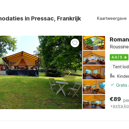
daties in Pressac, Frankrijk
Kaartweergave
Romant
Roussine
4.4 / 5
Tent lo
Kinde
Gratis
€
89
pe
+
extra k