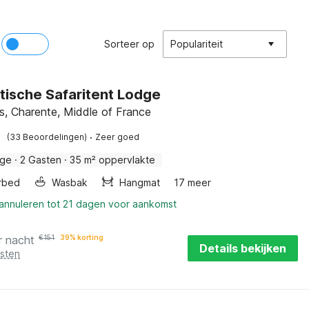
Sorteer op
Populariteit
ische Safaritent Lodge
s, Charente, Middle of France
·
(33 Beoordelingen)
Zeer goed
dge
·
2 Gasten
·
35 m² oppervlakte
rbed
Wasbak
Hangmat
17 meer
 annuleren tot 21 dagen voor aankomst
r nacht
€
151
39% korting
Details bekijken
osten