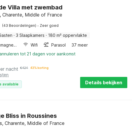
de Villa met zwembad
 Charente, Middle of France
·
(43 Beoordelingen)
Zeer goed
Gasten
·
3 Slaapkamers
·
180 m² oppervlakte
Combimagnetron
Wifi
Parasol
37 meer
 annuleren tot 21 dagen voor aankomst
per nacht
€
424
43% korting
osten
Details bekijken
e available
e Bliss in Roussines
s, Charente, Middle of France