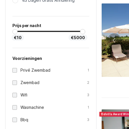
43 Dagen Gratis Annulering
Prijs per nacht
€10
€5000
Voorzieningen
Privé Zwembad
1
Zwembad
2
Wifi
3
Wasmachine
1
Belvilla Award Wi
Bbq
3