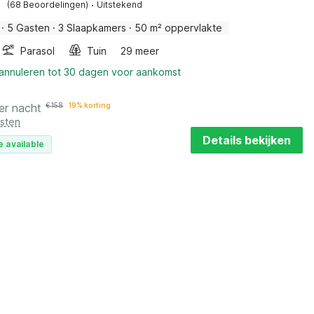
·
(68 Beoordelingen)
Uitstekend
·
5 Gasten
·
3 Slaapkamers
·
50 m² oppervlakte
Parasol
Tuin
29 meer
 annuleren tot 30 dagen voor aankomst
er nacht
€
158
19% korting
osten
Details bekijken
e available