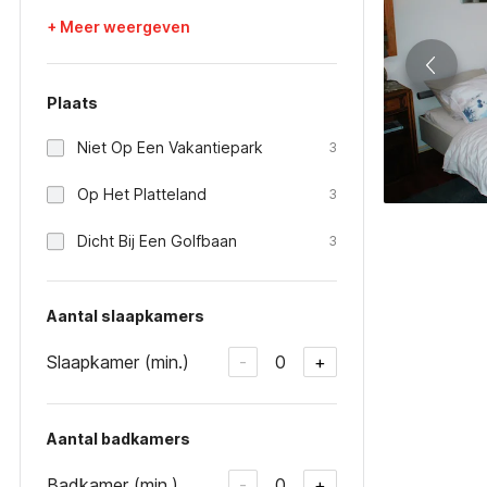
+ Meer weergeven
Plaats
Niet Op Een Vakantiepark
3
Op Het Platteland
3
Dicht Bij Een Golfbaan
3
Aantal slaapkamers
Slaapkamer (min.)
0
-
+
Aantal badkamers
Badkamer (min.)
0
-
+