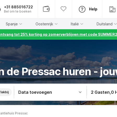
+31 885016722
Help
Bel om te boeken
Spanje
Oostenrijk
Italië
Duitsland
ntvang tot 25% korting op zomerverblijven met code SUMMER
n de Pressac huren - jou
Data toevoegen
2 Gasten
,
0 
lakbij
antiehuis Pressac