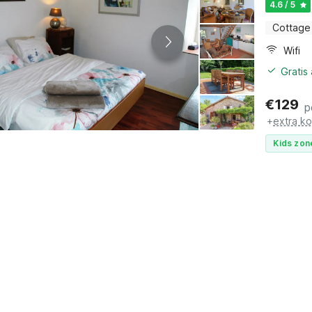
4.6 / 5
Cottage
Wifi
Gratis
€
129
p
+
extra k
Kids zon