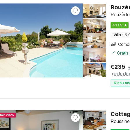
Rouzè
Rouzède,
4.1 / 5
Villa
·
8 
Gratis
€
235
+
extra k
Kids zon
Cottag
nner 2025
Roussine