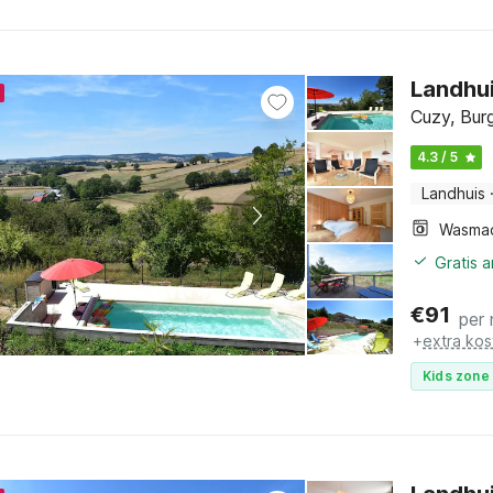
Landhui
Cuzy, Bur
4.3 / 5
Landhuis
Wasma
Gratis 
€
91
per
+
extra kos
Kids zone 