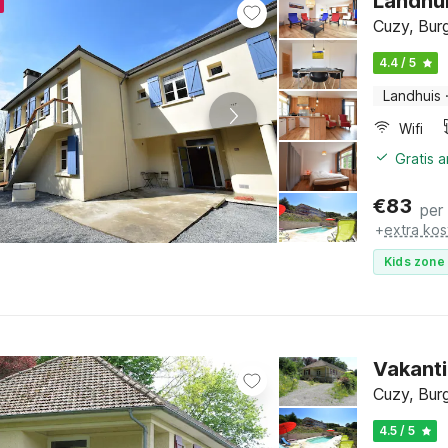
Landhu
Cuzy, Bur
4.4 / 5
Landhuis
Wifi
Gratis 
€
83
per
+
extra kos
Kids zone 
Vakanti
Cuzy, Bur
4.5 / 5