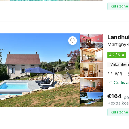
Kids zone 
Landhu
Martigny-
4.2 / 5
Vakantieh
Wifi
Gratis 
€
164
pe
+
extra kos
Kids zone 