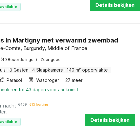
Details bekijken
available
is in Martigny met verwarmd zwembad
le-Comte, Burgundy, Middle of France
·
(40 Beoordelingen)
Zeer goed
uis
·
8 Gasten
·
4 Slaapkamers
·
140 m² oppervlakte
Parasol
Wasdroger
27 meer
annuleren tot 43 dagen voor aankomst
r nacht
€
409
61% korting
ten
Details bekijken
available