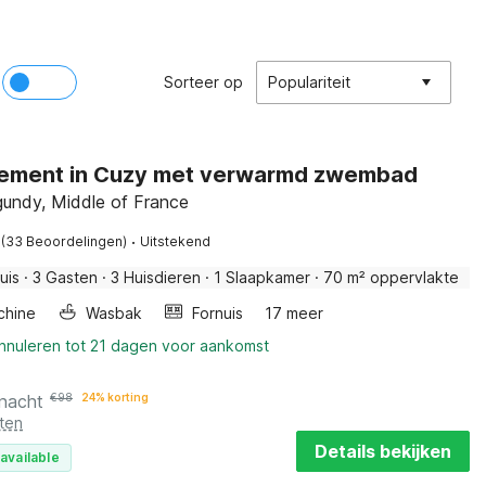
Sorteer op
Populariteit
ement in Cuzy met verwarmd zwembad
gundy, Middle of France
·
(33 Beoordelingen)
Uitstekend
uis
·
3 Gasten
·
3 Huisdieren
·
1 Slaapkamer
·
70 m² oppervlakte
chine
Wasbak
Fornuis
17 meer
annuleren tot 21 dagen voor aankomst
 nacht
€
98
24% korting
ten
Details bekijken
available