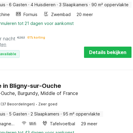
uis
·
6 Gasten
·
4 Huisdieren
·
3 Slaapkamers
·
90 m² oppervlakte
chine
Fornuis
Zwembad
20 meer
annuleren tot 21 dagen voor aankomst
r nacht
€
263
61% korting
ten
Details bekijken
available
e in Bligny-sur-Ouche
r-Ouche, Burgundy, Middle of France
·
(37 Beoordelingen)
Zeer goed
uis
·
5 Gasten
·
2 Slaapkamers
·
95 m² oppervlakte
Combimagnetron
Wifi
Tafelvoetbal
29 meer
annuleren tot 43 dagen voor aankomst