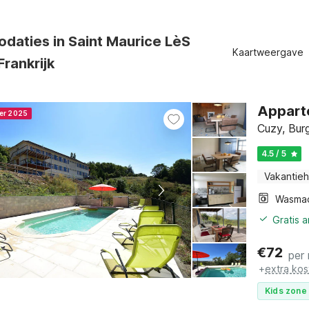
daties in Saint Maurice LèS
Kaartweergave
rankrijk
Appart
ner 2025
Cuzy, Bur
4.5 / 5
Vakantieh
Wasma
Gratis 
€
72
per
+
extra kos
Kids zone 