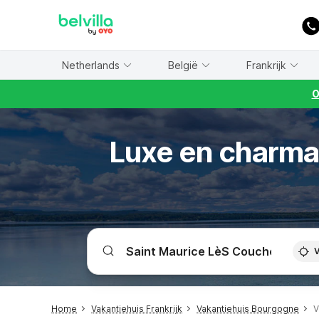
WIZARD MEMBER
Netherlands
België
Frankrijk
O
Luxe en charman
V
Home
Vakantiehuis Frankrijk
Vakantiehuis Bourgogne
V