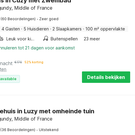
is in Cuzy met Zwembad
gundy, Middle of France
·
(60 Beoordelingen)
Zeer goed
·
4 Gasten
·
5 Huisdieren
·
2 Slaapkamers
·
100 m² oppervlakte
Leuk voor kinderen
Buitenspellen
23 meer
annuleren tot 21 dagen voor aankomst
 nacht
€
176
52% korting
ten
Details bekijken
available
ehuis in Luzy met omheinde tuin
gundy, Middle of France
·
(36 Beoordelingen)
Uitstekend