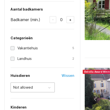
Aantal badkamers
Badkamer (min.)
0
-
+
Categorieën
Vakantiehuis
5
Landhuis
2
Belvilla Award Win
Huisdieren
Wissen
Not allowed
Kinderen