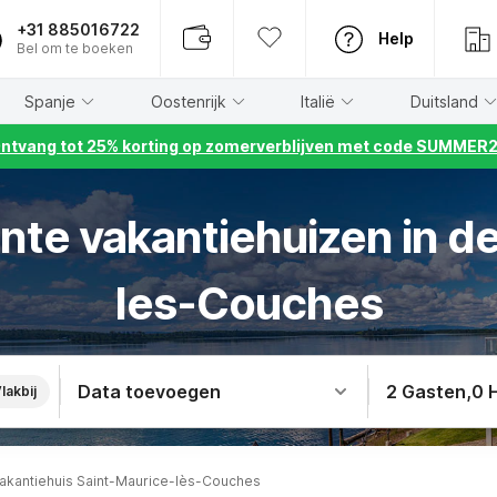
+31 885016722
Help
Bel om te boeken
Spanje
Oostenrijk
Italië
Duitsland
ntvang tot 25% korting op zomerverblijven met code SUMMER
te vakantiehuizen in d
les-Couches
Data toevoegen
2 Gasten
,
0 
lakbij
akantiehuis Saint-Maurice-lès-Couches