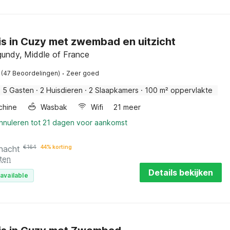
s in Cuzy met zwembad en uitzicht
gundy, Middle of France
·
(47 Beoordelingen)
Zeer goed
·
5 Gasten
·
2 Huisdieren
·
2 Slaapkamers
·
100 m² oppervlakte
chine
Wasbak
Wifi
21 meer
annuleren tot 21 dagen voor aankomst
 nacht
€
164
44% korting
ten
Details bekijken
available