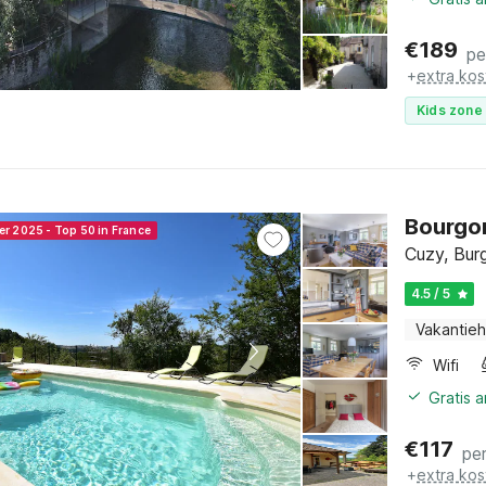
€
189
pe
+
extra kos
Kids zone 
Bourgon
er 2025 - Top 50 in France
Cuzy, Bur
4.5 / 5
Vakantieh
Wifi
Gratis 
€
117
pe
+
extra kos