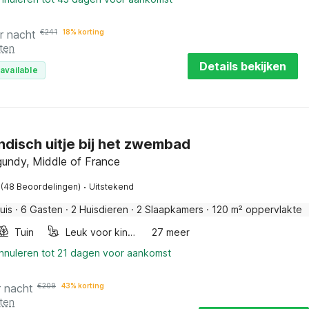
r nacht
€
241
18% korting
ten
Details bekijken
available
disch uitje bij het zwembad
gundy, Middle of France
·
(48 Beoordelingen)
Uitstekend
uis
·
6 Gasten
·
2 Huisdieren
·
2 Slaapkamers
·
120 m² oppervlakte
Tuin
Leuk voor kinderen
27 meer
annuleren tot 21 dagen voor aankomst
r nacht
€
209
43% korting
ten