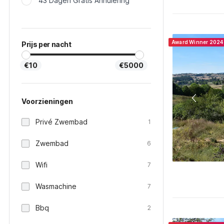
43 Dagen Gratis Annulering
Award Winner 2024
Prijs per nacht
€10
€5000
Voorzieningen
Privé Zwembad
1
Zwembad
6
Wifi
7
Wasmachine
7
Bbq
2