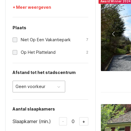
Award Winner 2024
+ Meer weergeven
Plaats
Niet Op Een Vakantiepark
7
Op Het Platteland
2
Afstand tot het stadscentrum
Geen voorkeur
Aantal slaapkamers
Slaapkamer (min.)
0
-
+