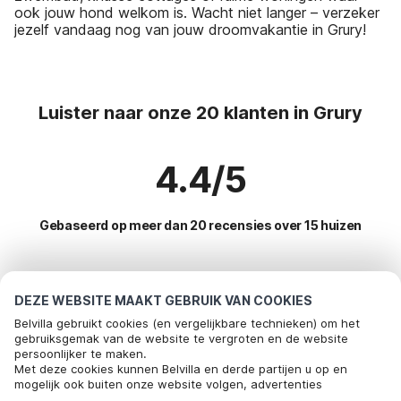
ook jouw hond welkom is. Wacht niet langer – verzeker
jezelf vandaag nog van jouw droomvakantie in Grury!
Luister naar onze 20 klanten in Grury
4.4/5
Gebaseerd op meer dan 20 recensies over 15 huizen
Meest populaire bestemmingen voor
DEZE WEBSITE MAAKT GEBRUIK VAN COOKIES
vakantie
Belvilla gebruikt cookies (en vergelijkbare technieken) om het
gebruiksgemak van de website te vergroten en de website
persoonlijker te maken.
Top steden met top voorzieningen voor vakantie
Met deze cookies kunnen Belvilla en derde partijen u op en
mogelijk ook buiten onze website volgen, advertenties
Kindvriendelijke vakantiehuizen dompierre-les-ormes
Populaire voorzieningen voor vakantie in Grury
afstemmen op uw interesses en u informatie laten delen via