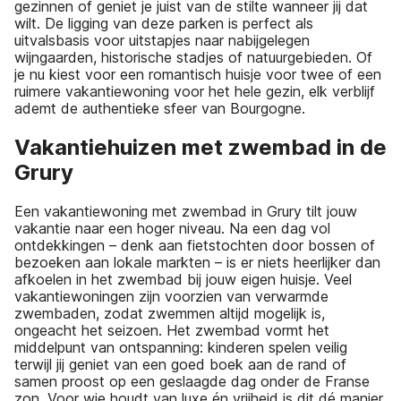
gezinnen of geniet je juist van de stilte wanneer jij dat
wilt. De ligging van deze parken is perfect als
uitvalsbasis voor uitstapjes naar nabijgelegen
wijngaarden, historische stadjes of natuurgebieden. Of
je nu kiest voor een romantisch huisje voor twee of een
ruimere vakantiewoning voor het hele gezin, elk verblijf
ademt de authentieke sfeer van Bourgogne.
Vakantiehuizen met zwembad in de
Grury
Een vakantiewoning met zwembad in Grury tilt jouw
vakantie naar een hoger niveau. Na een dag vol
ontdekkingen – denk aan fietstochten door bossen of
bezoeken aan lokale markten – is er niets heerlijker dan
afkoelen in het zwembad bij jouw eigen huisje. Veel
vakantiewoningen zijn voorzien van verwarmde
zwembaden, zodat zwemmen altijd mogelijk is,
ongeacht het seizoen. Het zwembad vormt het
middelpunt van ontspanning: kinderen spelen veilig
terwijl jij geniet van een goed boek aan de rand of
samen proost op een geslaagde dag onder de Franse
zon. Voor wie houdt van luxe én vrijheid is dit dé manier