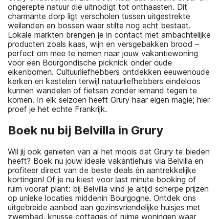
ongerepte natuur die uitnodigt tot onthaasten. Dit
charmante dorp ligt verscholen tussen uitgestrekte
weilanden en bossen waar stilte nog echt bestaat.
Lokale markten brengen je in contact met ambachtelijke
producten zoals kaas, wijn en versgebakken brood –
perfect om mee te nemen naar jouw vakantiewoning
voor een Bourgondische picknick onder oude
eikenbomen. Cultuurliefhebbers ontdekken eeuwenoude
kerken en kastelen terwijl natuurliefhebbers eindeloos
kunnen wandelen of fietsen zonder iemand tegen te
komen. In elk seizoen heeft Grury haar eigen magie; hier
proef je het echte Frankrijk.
Boek nu bij Belvilla in Grury
Wil jij ook genieten van al het moois dat Grury te bieden
heeft? Boek nu jouw ideale vakantiehuis via Belvilla en
profiteer direct van de beste deals én aantrekkelijke
kortingen! Of je nu kiest voor last minute booking of
ruim vooraf plant: bij Belvilla vind je altijd scherpe prijzen
op unieke locaties middenin Bourgogne. Ontdek ons
uitgebreide aanbod aan gezinsvriendelijke huisjes met
zwembad, knusse cottages of ruime woningen waar