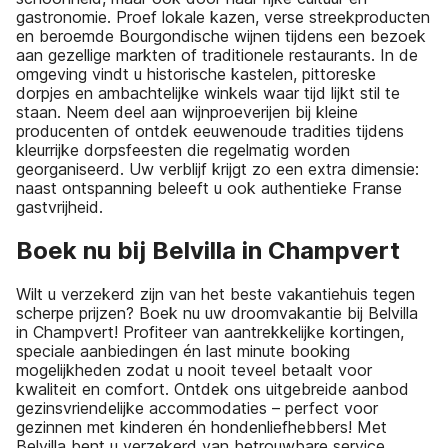
gastronomie. Proef lokale kazen, verse streekproducten
en beroemde Bourgondische wijnen tijdens een bezoek
aan gezellige markten of traditionele restaurants. In de
omgeving vindt u historische kastelen, pittoreske
dorpjes en ambachtelijke winkels waar tijd lijkt stil te
staan. Neem deel aan wijnproeverijen bij kleine
producenten of ontdek eeuwenoude tradities tijdens
kleurrijke dorpsfeesten die regelmatig worden
georganiseerd. Uw verblijf krijgt zo een extra dimensie:
naast ontspanning beleeft u ook authentieke Franse
gastvrijheid.
Boek nu bij Belvilla in Champvert
Wilt u verzekerd zijn van het beste vakantiehuis tegen
scherpe prijzen? Boek nu uw droomvakantie bij Belvilla
in Champvert! Profiteer van aantrekkelijke kortingen,
speciale aanbiedingen én last minute booking
mogelijkheden zodat u nooit teveel betaalt voor
kwaliteit en comfort. Ontdek ons uitgebreide aanbod
gezinsvriendelijke accommodaties – perfect voor
gezinnen met kinderen én hondenliefhebbers! Met
Belvilla bent u verzekerd van betrouwbare service,