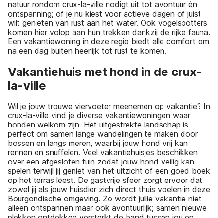
natuur rondom crux-la-ville nodigt uit tot avontuur én
ontspanning; of je nu kiest voor actieve dagen of juist
wilt genieten van rust aan het water. Ook vogelspotters
komen hier volop aan hun trekken dankzij de rijke fauna.
Een vakantiewoning in deze regio biedt alle comfort om
na een dag buiten heerlijk tot rust te komen.
Vakantiehuis met hond in de crux-
la-ville
Wil je jouw trouwe viervoeter meenemen op vakantie? In
crux-la-ville vind je diverse vakantiewoningen waar
honden welkom zijn. Het uitgestrekte landschap is
perfect om samen lange wandelingen te maken door
bossen en langs meren, waarbij jouw hond vrij kan
rennen en snuffelen. Veel vakantiehuisjes beschikken
over een afgesloten tuin zodat jouw hond veilig kan
spelen terwijl jij geniet van het uitzicht of een goed boek
op het terras leest. De gastvrije sfeer zorgt ervoor dat
zowel jij als jouw huisdier zich direct thuis voelen in deze
Bourgondische omgeving. Zo wordt jullie vakantie niet
alleen ontspannen maar ook avontuurlijk; samen nieuwe
plekken ontdekken versterkt de band tussen jou en