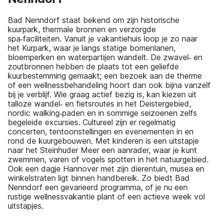
Bad Nenndorf staat bekend om zijn historische
kuurpark, thermale bronnen en verzorgde
spa‑faciliteiten. Vanuit je vakantiehuis loop je zo naar
het Kurpark, waar je langs statige bomenlanen,
bloemperken en waterpartijen wandelt. De zwavel‑ en
zoutbronnen hebben de plaats tot een geliefde
kuurbestemming gemaakt; een bezoek aan de therme
of een wellnessbehandeling hoort dan ook bijna vanzelf
bij je verblijf. Wie graag actief bezig is, kan kiezen uit
talloze wandel‑ en fietsroutes in het Deistergebied,
nordic walking‑paden en in sommige seizoenen zelfs
begeleide excursies. Cultureel zijn er regelmatig
concerten, tentoonstellingen en evenementen in en
rond de kuurgebouwen. Met kinderen is een uitstapje
naar het Steinhuder Meer een aanrader, waar je kunt
zwemmen, varen of vogels spotten in het natuurgebied.
Ook een dagje Hannover met zijn dierentuin, musea en
winkelstraten ligt binnen handbereik. Zo biedt Bad
Nenndorf een gevarieerd programma, of je nu een
rustige wellnessvakantie plant of een actieve week vol
uitstapjes.