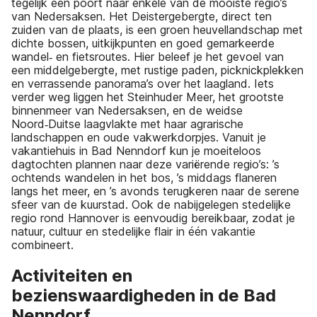
tegelijk een poort naar enkele van de mooiste regio’s
van Nedersaksen. Het Deistergebergte, direct ten
zuiden van de plaats, is een groen heuvellandschap met
dichte bossen, uitkijkpunten en goed gemarkeerde
wandel‑ en fietsroutes. Hier beleef je het gevoel van
een middelgebergte, met rustige paden, picknickplekken
en verrassende panorama’s over het laagland. Iets
verder weg liggen het Steinhuder Meer, het grootste
binnenmeer van Nedersaksen, en de weidse
Noord‑Duitse laagvlakte met haar agrarische
landschappen en oude vakwerkdorpjes. Vanuit je
vakantiehuis in Bad Nenndorf kun je moeiteloos
dagtochten plannen naar deze variërende regio’s: ’s
ochtends wandelen in het bos, ’s middags flaneren
langs het meer, en ’s avonds terugkeren naar de serene
sfeer van de kuurstad. Ook de nabijgelegen stedelijke
regio rond Hannover is eenvoudig bereikbaar, zodat je
natuur, cultuur en stedelijke flair in één vakantie
combineert.
Activiteiten en
bezienswaardigheden in de Bad
Nenndorf