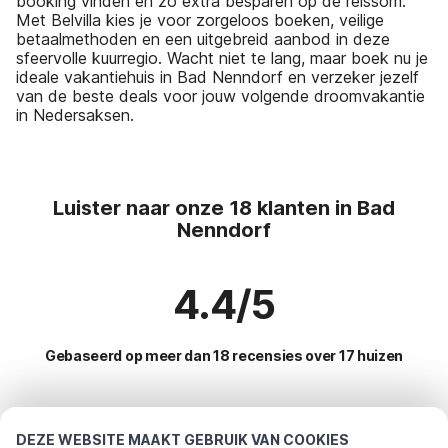
booking vinden en zo extra besparen op de reissom.
Met Belvilla kies je voor zorgeloos boeken, veilige
betaalmethoden en een uitgebreid aanbod in deze
sfeervolle kuurregio. Wacht niet te lang, maar boek nu je
ideale vakantiehuis in Bad Nenndorf en verzeker jezelf
van de beste deals voor jouw volgende droomvakantie
in Nedersaksen.
Luister naar onze 18 klanten in Bad
Nenndorf
4.4/5
Gebaseerd op meer dan 18 recensies over 17 huizen
Meest populaire bestemmingen voor
DEZE WEBSITE MAAKT GEBRUIK VAN COOKIES