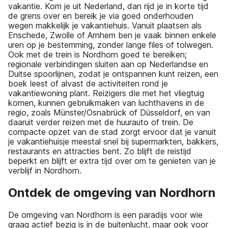
vakantie. Kom je uit Nederland, dan rijd je in korte tijd
de grens over en bereik je via goed onderhouden
wegen makkelijk je vakantiehuis. Vanuit plaatsen als
Enschede, Zwolle of Arnhem ben je vaak binnen enkele
uren op je bestemming, zonder lange files of tolwegen.
Ook met de trein is Nordhorn goed te bereiken;
regionale verbindingen sluiten aan op Nederlandse en
Duitse spoorlijnen, zodat je ontspannen kunt reizen, een
boek leest of alvast de activiteiten rond je
vakantiewoning plant. Reizigers die met het vliegtuig
komen, kunnen gebruikmaken van luchthavens in de
regio, zoals Münster/Osnabrück of Düsseldorf, en van
daaruit verder reizen met de huurauto of trein. De
compacte opzet van de stad zorgt ervoor dat je vanuit
je vakantiehuisje meestal snel bij supermarkten, bakkers,
restaurants en attracties bent. Zo blijft de reistijd
beperkt en blijft er extra tijd over om te genieten van je
verblijf in Nordhorn.
Ontdek de omgeving van Nordhorn
De omgeving van Nordhorn is een paradijs voor wie
graag actief bezig is in de buitenlucht, maar ook voor