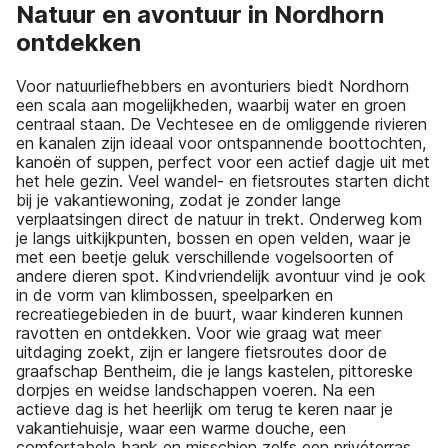
Natuur en avontuur in Nordhorn
ontdekken
Voor natuurliefhebbers en avonturiers biedt Nordhorn
een scala aan mogelijkheden, waarbij water en groen
centraal staan. De Vechtesee en de omliggende rivieren
en kanalen zijn ideaal voor ontspannende boottochten,
kanoën of suppen, perfect voor een actief dagje uit met
het hele gezin. Veel wandel- en fietsroutes starten dicht
bij je vakantiewoning, zodat je zonder lange
verplaatsingen direct de natuur in trekt. Onderweg kom
je langs uitkijkpunten, bossen en open velden, waar je
met een beetje geluk verschillende vogelsoorten of
andere dieren spot. Kindvriendelijk avontuur vind je ook
in de vorm van klimbossen, speelparken en
recreatiegebieden in de buurt, waar kinderen kunnen
ravotten en ontdekken. Voor wie graag wat meer
uitdaging zoekt, zijn er langere fietsroutes door de
graafschap Bentheim, die je langs kastelen, pittoreske
dorpjes en weidse landschappen voeren. Na een
actieve dag is het heerlijk om terug te keren naar je
vakantiehuisje, waar een warme douche, een
comfortabele bank en misschien zelfs een privéterras