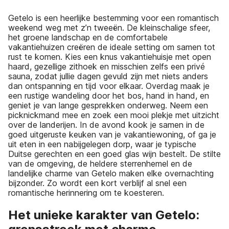
Getelo is een heerlijke bestemming voor een romantisch
weekend weg met z’n tweeën. De kleinschalige sfeer,
het groene landschap en de comfortabele
vakantiehuizen creëren de ideale setting om samen tot
rust te komen. Kies een knus vakantiehuisje met open
haard, gezellige zithoek en misschien zelfs een privé
sauna, zodat jullie dagen gevuld zijn met niets anders
dan ontspanning en tijd voor elkaar. Overdag maak je
een rustige wandeling door het bos, hand in hand, en
geniet je van lange gesprekken onderweg. Neem een
picknickmand mee en zoek een mooi plekje met uitzicht
over de landerijen. In de avond kook je samen in de
goed uitgeruste keuken van je vakantiewoning, of ga je
uit eten in een nabijgelegen dorp, waar je typische
Duitse gerechten en een goed glas wijn bestelt. De stilte
van de omgeving, de heldere sterrenhemel en de
landelijke charme van Getelo maken elke overnachting
bijzonder. Zo wordt een kort verblijf al snel een
romantische herinnering om te koesteren.
Het unieke karakter van Getelo: