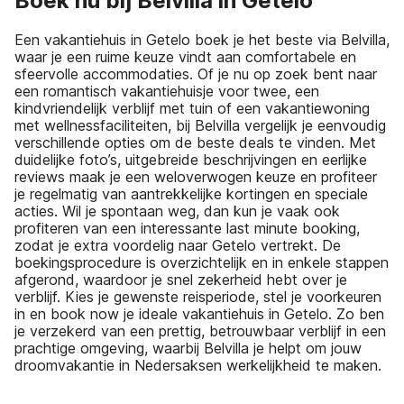
Boek nu bij Belvilla in Getelo
Een vakantiehuis in Getelo boek je het beste via Belvilla,
waar je een ruime keuze vindt aan comfortabele en
sfeervolle accommodaties. Of je nu op zoek bent naar
een romantisch vakantiehuisje voor twee, een
kindvriendelijk verblijf met tuin of een vakantiewoning
met wellnessfaciliteiten, bij Belvilla vergelijk je eenvoudig
verschillende opties om de beste deals te vinden. Met
duidelijke foto’s, uitgebreide beschrijvingen en eerlijke
reviews maak je een weloverwogen keuze en profiteer
je regelmatig van aantrekkelijke kortingen en speciale
acties. Wil je spontaan weg, dan kun je vaak ook
profiteren van een interessante last minute booking,
zodat je extra voordelig naar Getelo vertrekt. De
boekingsprocedure is overzichtelijk en in enkele stappen
afgerond, waardoor je snel zekerheid hebt over je
verblijf. Kies je gewenste reisperiode, stel je voorkeuren
in en book now je ideale vakantiehuis in Getelo. Zo ben
je verzekerd van een prettig, betrouwbaar verblijf in een
prachtige omgeving, waarbij Belvilla je helpt om jouw
droomvakantie in Nedersaksen werkelijkheid te maken.