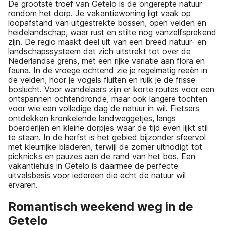
De grootste troef van Getelo is de ongerepte natuur
rondom het dorp. Je vakantiewoning ligt vaak op
loopafstand van uitgestrekte bossen, open velden en
heidelandschap, waar rust en stilte nog vanzelfsprekend
zijn. De regio maakt deel uit van een breed natuur- en
landschapssysteem dat zich uitstrekt tot over de
Nederlandse grens, met een rijke variatie aan flora en
fauna. In de vroege ochtend zie je regelmatig reeën in
de velden, hoor je vogels fluiten en ruik je de frisse
boslucht. Voor wandelaars zijn er korte routes voor een
ontspannen ochtendronde, maar ook langere tochten
voor wie een volledige dag de natuur in wil. Fietsers
ontdekken kronkelende landweggetjes, langs
boerderijen en kleine dorpjes waar de tijd even lijkt stil
te staan. In de herfst is het gebied bijzonder sfeervol
met kleurrijke bladeren, terwijl de zomer uitnodigt tot
picknicks en pauzes aan de rand van het bos. Een
vakantiehuis in Getelo is daarmee de perfecte
uitvalsbasis voor iedereen die echt de natuur wil
ervaren.
Romantisch weekend weg in de
Getelo