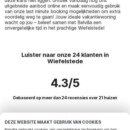
deze kans niet liggen: ontdek vandaag nog ons
uitgebreide aanbod online en maak eenvoudig gebruik
van onze last minute booking mogelijkheden om extra
voordelig weg te gaan! Jouw ideale vakantiewoning
wacht op jou – beleef samen met Belvilla een
onvergetelijke tijd in het prachtige Wiefelstede!
Luister naar onze 24 klanten in
Wiefelstede
4.3/5
Gebaseerd op meer dan 24 recensies over 21 huizen
Meest populaire bestemmingen voor
DEZE WEBSITE MAAKT GEBRUIK VAN COOKIES
vakantie
Belvilla gebruikt cookies (en vergelijkbare technieken) om het