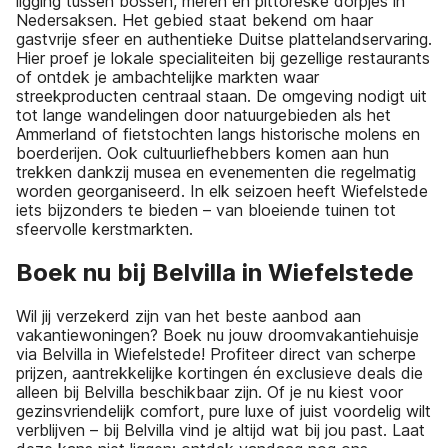
ligging tussen bossen, meren en pittoreske dorpjes in
Nedersaksen. Het gebied staat bekend om haar
gastvrije sfeer en authentieke Duitse plattelandservaring.
Hier proef je lokale specialiteiten bij gezellige restaurants
of ontdek je ambachtelijke markten waar
streekproducten centraal staan. De omgeving nodigt uit
tot lange wandelingen door natuurgebieden als het
Ammerland of fietstochten langs historische molens en
boerderijen. Ook cultuurliefhebbers komen aan hun
trekken dankzij musea en evenementen die regelmatig
worden georganiseerd. In elk seizoen heeft Wiefelstede
iets bijzonders te bieden – van bloeiende tuinen tot
sfeervolle kerstmarkten.
Boek nu bij Belvilla in Wiefelstede
Wil jij verzekerd zijn van het beste aanbod aan
vakantiewoningen? Boek nu jouw droomvakantiehuisje
via Belvilla in Wiefelstede! Profiteer direct van scherpe
prijzen, aantrekkelijke kortingen én exclusieve deals die
alleen bij Belvilla beschikbaar zijn. Of je nu kiest voor
gezinsvriendelijk comfort, pure luxe of juist voordelig wilt
verblijven – bij Belvilla vind je altijd wat bij jou past. Laat