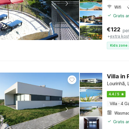
Wifi
Gratis 
€
122
pe
+
extra kos
Kids zone 
Villa i
Lourinhã, 
4.4 / 5
Villa
·
4 G
Wasmac
Gratis 