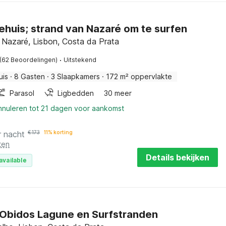
ehuis; strand van Nazaré om te surfen
 Nazaré, Lisbon, Costa da Prata
·
(62 Beoordelingen)
Uitstekend
uis
·
8 Gasten
·
3 Slaapkamers
·
172 m² oppervlakte
Parasol
Ligbedden
30 meer
annuleren tot 21 dagen voor aankomst
r nacht
€
173
11% korting
ten
Details bekijken
available
ij Obidos Lagune en Surfstranden