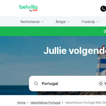
WIZARD MEMBER
Netherlands
België
Frankrijk
O
Jullie volgend
V
Home
Vakantiehuis Portugal
Vakantiehuis Portugal Met 