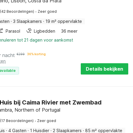
lho, Lisbon, Costa da Prata
·
(42 Beoordelingen)
Zeer goed
asten
·
3 Slaapkamers
·
19 m² oppervlakte
Parasol
Ligbedden
36 meer
annuleren tot 21 dagen voor aankomst
r nacht
€
299
36% korting
ten
Details bekijken
available
Huis bij Caima Rivier met Zwembad
ambra, Northern of Portugal
·
(17 Beoordelingen)
Zeer goed
uis
·
4 Gasten
·
1 Huisdier
·
2 Slaapkamers
·
85 m² oppervlakte