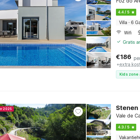
Foz do Are
4.4 / 5
Villa
·
6 G
Wifi
Gratis 
€
186
pe
+
extra kos
Kids zone 
Stenen 
er 2025
Vale de C
4.3 / 5
Vakantieh