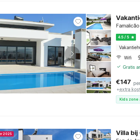
Vakanti
Famalicão
4.5 / 5
Vakantieh
Wifi
Gratis 
€
147
pe
+
extra kos
Kids zone 
Villa b
er 2025