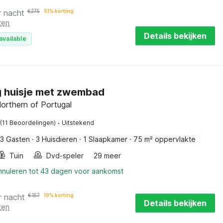
r nacht
€
275
51% korting
ten
Details bekijken
available
g huisje met zwembad
 Northern of Portugal
·
(11 Beoordelingen)
Uitstekend
3 Gasten
·
3 Huisdieren
·
1 Slaapkamer
·
75 m² oppervlakte
Tuin
Dvd-speler
29 meer
annuleren tot 43 dagen voor aankomst
r nacht
€
157
19% korting
Details bekijken
ten