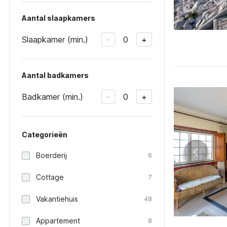
Aantal slaapkamers
Slaapkamer (min.)
0
-
+
Aantal badkamers
Badkamer (min.)
0
-
+
Categorieën
Boerderij
6
Cottage
7
Vakantiehuis
48
Appartement
8