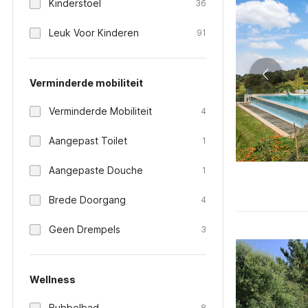
Kinderstoel
36
Leuk Voor Kinderen
91
Verminderde mobiliteit
Verminderde Mobiliteit
4
Aangepast Toilet
1
Aangepaste Douche
1
Brede Doorgang
4
Geen Drempels
3
Wellness
Bubbelbad
8