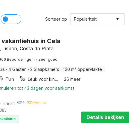
Sorteer op
Populariteit
vakantiehuis in Cela
, Lisbon, Costa da Prata
·
(66 Beoordelingen)
Zeer goed
uis
·
4 Gasten
·
2 Slaapkamers
·
120 m² oppervlakte
Tuin
Leuk voor kinderen
26 meer
annuleren tot 43 dagen voor aankomst
r nacht
€
214
32% korting
ten
Details bekijken
available