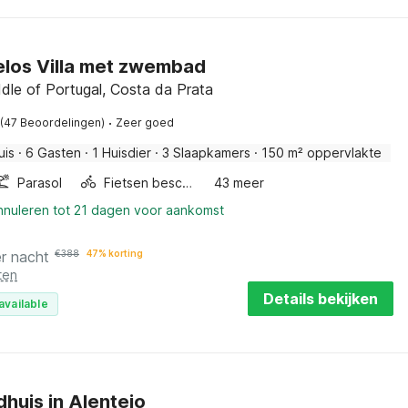
los Villa met zwembad
dle of Portugal, Costa da Prata
·
(47 Beoordelingen)
Zeer goed
uis
·
6 Gasten
·
1 Huisdier
·
3 Slaapkamers
·
150 m² oppervlakte
Parasol
Fietsen beschikbaar
43 meer
annuleren tot 21 dagen voor aankomst
r nacht
€
388
47% korting
ten
Details bekijken
available
dhuis in Alentejo