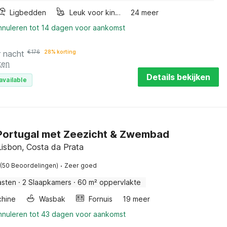
Ligbedden
Leuk voor kinderen
24 meer
annuleren tot 14 dagen voor aankomst
r nacht
€
176
28% korting
ten
Details bekijken
available
n Portugal met Zeezicht & Zwembad
Lisbon, Costa da Prata
·
(50 Beoordelingen)
Zeer goed
asten
·
2 Slaapkamers
·
60 m² oppervlakte
hine
Wasbak
Fornuis
19 meer
annuleren tot 43 dagen voor aankomst