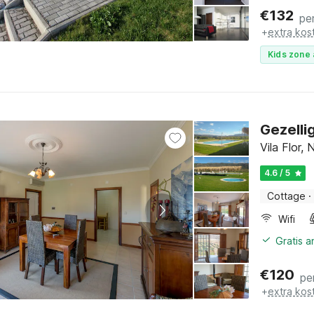
€
132
pe
+
extra kos
Kids zone 
Gezelli
Vila Flor,
4.6 / 5
Cottage
·
Wifi
Gratis 
€
120
pe
+
extra kos