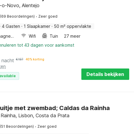
o-Novo, Alentejo
·
(69 Beoordelingen)
Zeer goed
·
4 Gasten
·
1 Slaapkamer
·
50 m² oppervlakte
Combimagnetron
Wifi
Tuin
27 meer
annuleren tot 43 dagen voor aankomst
r nacht
€
197
40% korting
ten
Details bekijken
available
-uitje met zwembad; Caldas da Rainha
 Rainha, Lisbon, Costa da Prata
·
(51 Beoordelingen)
Zeer goed