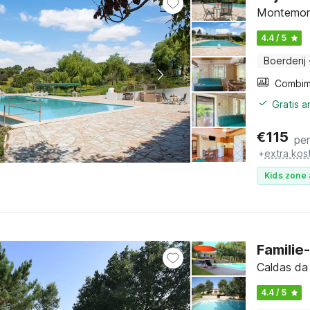
Montemor-
4.4 / 5
Boerderij
Gratis 
€
115
pe
+
extra kos
Kids zone 
Familie
Caldas da
4.4 / 5