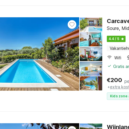
Carcave
Soure, Mid
4.4 / 5
Vakantieh
Wifi
Gratis 
€
200
pe
+
extra kos
Kids zone 
Wijnlan