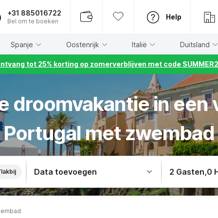
+31 885016722
Help
Bel om te boeken
Spanje
Oostenrijk
Italië
Duitsland
ntvang tot 25% korting op zomerverblijven met code SUMMER
e droomvakantie in een 
Portugal met zwembad
Data toevoegen
2 Gasten
,
0 
lakbij
Zwembad