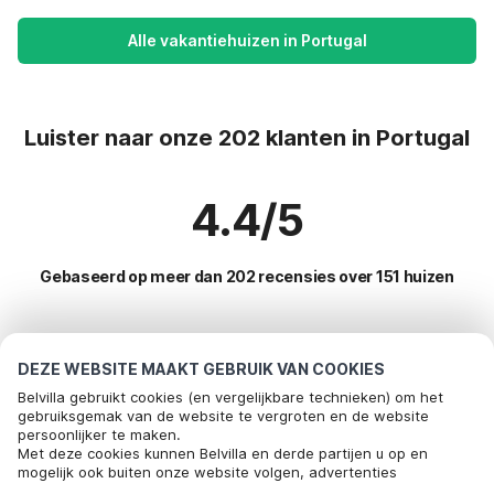
Alle vakantiehuizen in Portugal
Luister naar onze 202 klanten in Portugal
4.4/5
Gebaseerd op meer dan 202 recensies over 151 huizen
Meest populaire bestemmingen voor
DEZE WEBSITE MAAKT GEBRUIK VAN COOKIES
vakantie
Belvilla gebruikt cookies (en vergelijkbare technieken) om het
gebruiksgemak van de website te vergroten en de website
persoonlijker te maken.
Populaire voorzieningen voor vakantie in Portugal
Bel om te boeken
Met deze cookies kunnen Belvilla en derde partijen u op en
mogelijk ook buiten onze website volgen, advertenties
Kindvriendelijke vakantiehuizen
Toplanden met topvoorzieningen voor vakanties
afstemmen op uw interesses en u informatie laten delen via