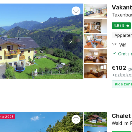
Vakant
Taxenbac
4.9 / 5
Apparte
Wifi
Gratis
€
102
p
+
extra ko
Kids zone
Chalet 
nner 2025
Wald im 