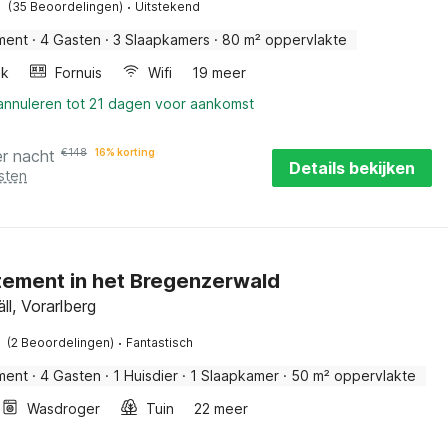
·
(35 Beoordelingen)
Uitstekend
ment
·
4 Gasten
·
3 Slaapkamers
·
80 m² oppervlakte
ak
Fornuis
Wifi
19 meer
 annuleren tot 21 dagen voor aankomst
er nacht
€
148
16% korting
Details bekijken
sten
ement in het Bregenzerwald
ll, Vorarlberg
·
(2 Beoordelingen)
Fantastisch
ment
·
4 Gasten
·
1 Huisdier
·
1 Slaapkamer
·
50 m² oppervlakte
Wasdroger
Tuin
22 meer