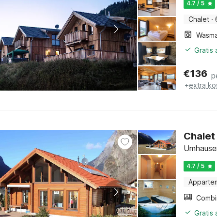
4.7 / 5
Chalet
·
Wasma
Gratis
€
136
p
+
extra ko
Chalet 
Umhausen
4.7 / 5
Apparte
Gratis