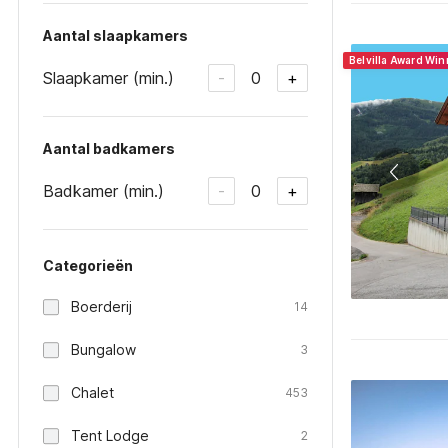
Aantal slaapkamers
Belvilla Award Wi
Slaapkamer (min.)
0
-
+
Aantal badkamers
Badkamer (min.)
0
-
+
Categorieën
Boerderij
14
Bungalow
3
Chalet
453
Tent Lodge
2