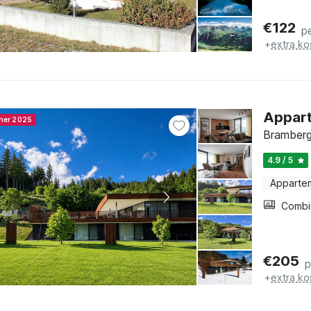
€
122
p
+
extra ko
Appart
nner 2025
Bramberg
4.9 / 5
Apparte
€
205
p
+
extra ko