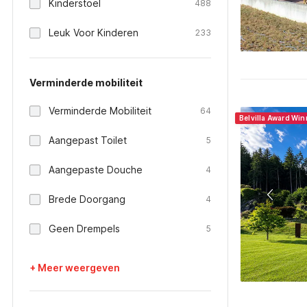
Kinderstoel
488
Leuk Voor Kinderen
233
Verminderde mobiliteit
Verminderde Mobiliteit
64
Belvilla Award Wi
Aangepast Toilet
5
Aangepaste Douche
4
Brede Doorgang
4
Geen Drempels
5
+ Meer weergeven