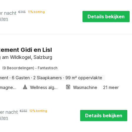
er nacht
€
145
11% korting
Details bekijken
sten
ement Gidi en Lisl
 am Wildkogel, Salzburg
·
(9 Beoordelingen)
Fantastisch
ment
·
6 Gasten
·
2 Slaapkamers
·
99 m² oppervlakte
Combimagnetron
Wellness algemeen
Wasmachine
21 meer
er nacht
€
232
12% korting
Details bekijken
sten