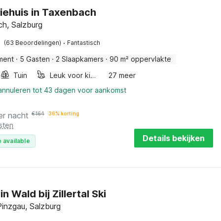
iehuis in Taxenbach
h, Salzburg
·
(63 Beoordelingen)
Fantastisch
ment
·
5 Gasten
·
2 Slaapkamers
·
90 m² oppervlakte
Tuin
Leuk voor kinderen
27 meer
 annuleren tot 43 dagen voor aankomst
er nacht
€
164
36% korting
sten
Details bekijken
 available
in Wald bij Zillertal Ski
Pinzgau, Salzburg