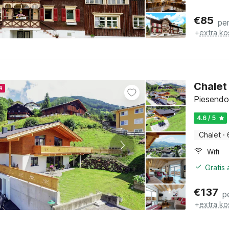
€
85
pe
+
extra ko
Chalet 
4
Piesendor
4.6 / 5
Chalet
·
Wifi
Gratis
€
137
p
+
extra ko