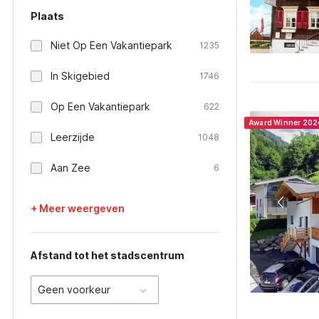
Plaats
Niet Op Een Vakantiepark
1235
In Skigebied
1746
Op Een Vakantiepark
622
Award Winner 202
Leerzijde
1048
Aan Zee
6
+ Meer weergeven
Afstand tot het stadscentrum
Geen voorkeur