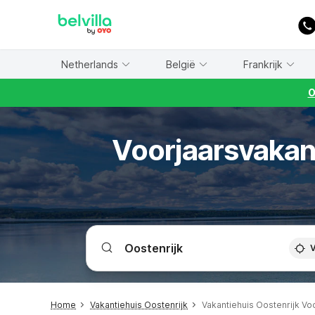
WIZARD MEMBER
Netherlands
België
Frankrijk
O
Voorjaarsvakant
V
Home
Vakantiehuis Oostenrijk
Vakantiehuis Oostenrijk Vo