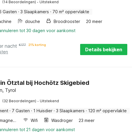
·
(14 Beoordelingen)
Uitstekend
6 Gasten
·
3 Slaapkamers
·
70 m² oppervlakte
chine
douche
Broodrooster
20 meer
 annuleren tot 30 dagen voor aankomst
er nacht
€
177
21% korting
Details bekijken
sten
in Ötztal bij Hochötz Skigebied
, Tyrol
·
(32 Beoordelingen)
Uitstekend
ment
·
7 Gasten
·
1 Huisdier
·
3 Slaapkamers
·
120 m² oppervlakte
Combimagnetron
Wifi
Wasdroger
23 meer
 annuleren tot 21 dagen voor aankomst