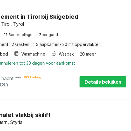
ement in Tirol bij Skigebied
Tirol, Tyrol
·
(27 Beoordelingen)
Zeer goed
ment
·
2 Gasten
·
1 Slaapkamer
·
30 m² oppervlakte
rbed
Wasmachine
Wasbak
20 meer
 annuleren tot 30 dagen voor aankomst
r nacht
€
95
16% korting
Details bekijken
sten
alet vlakbij skilift
ern, Styria