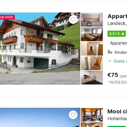
Appart
nner 2025
Landeck, 
4.3 / 5
Apparte
Kinde
Gratis
€
75
pe
+
extra ko
Mooi ch
Hohentau