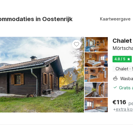
mmodaties in Oostenrijk
Kaartweergave
Chalet
Mörtscha
4.8 / 5
Chalet
·
Wasb
Gratis
€
116
p
+
extra ko