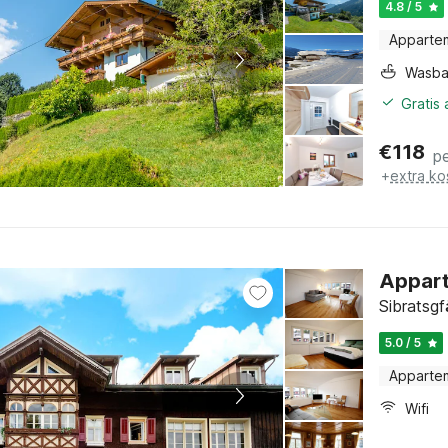
4.8 / 5
Apparte
Wasb
Gratis
€
118
p
+
extra ko
Appart
Sibratsgfä
5.0 / 5
Apparte
Wifi