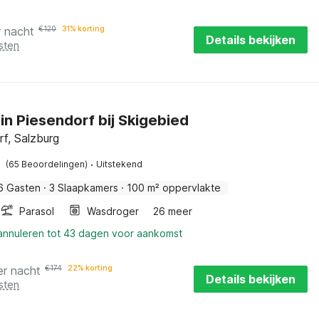
r nacht
€
120
31% korting
Details bekijken
sten
in Piesendorf bij Skigebied
f, Salzburg
·
(65 Beoordelingen)
Uitstekend
6 Gasten
·
3 Slaapkamers
·
100 m² oppervlakte
Parasol
Wasdroger
26 meer
 annuleren tot 43 dagen voor aankomst
er nacht
€
174
22% korting
Details bekijken
sten