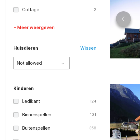
Cottage
2
+ Meer weergeven
Huisdieren
Wissen
Not allowed
Kinderen
Ledikant
124
Binnenspellen
131
Buitenspellen
358