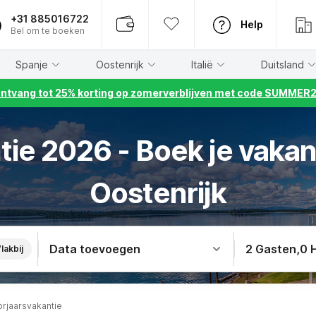
+31 885016722
Help
Bel om te boeken
Spanje
Oostenrijk
Italië
Duitsland
ntvang tot 25% korting op zomerverblijven met code SUMMER
ie 2026 - Boek je vakan
Oostenrijk
Data toevoegen
2 Gasten
,
0 
lakbij
orjaarsvakantie