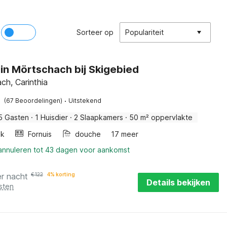
Sorteer op
Populariteit
 in Mörtschach bij Skigebied
ch, Carinthia
·
(67 Beoordelingen)
Uitstekend
5 Gasten
·
1 Huisdier
·
2 Slaapkamers
·
50 m² oppervlakte
ak
Fornuis
douche
17 meer
 annuleren tot 43 dagen voor aankomst
er nacht
€
122
4% korting
Details bekijken
sten