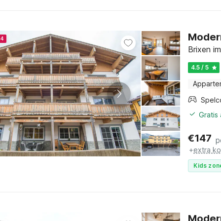
Modern
24
Brixen im
4.5 / 5
Apparte
Spelc
Gratis
€
147
p
+
extra k
Kids zon
Modern