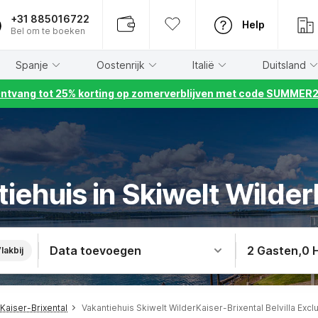
+31 885016722
Help
Bel om te boeken
Spanje
Oostenrijk
Italië
Duitsland
ntvang tot 25% korting op zomerverblijven met code SUMMER
tiehuis in Skiwelt Wilder
Data toevoegen
2 Gasten
,
0 
lakbij
Kaiser-Brixental
Vakantiehuis Skiwelt WilderKaiser-Brixental Belvilla Excl