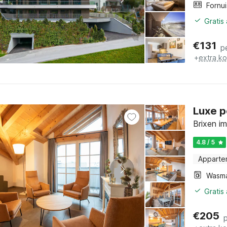
Fornui
Gratis
€
131
p
+
extra k
Luxe p
Brixen im
4.8 / 5
Apparte
Wasm
Gratis
€
205