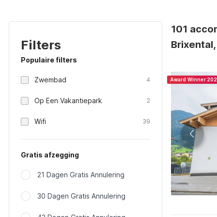
101 accom
Filters
Brixental
Populaire filters
Zwembad
4
Award Winner 20
Op Een Vakantiepark
2
Wifi
39
Gratis afzegging
21 Dagen Gratis Annulering
30 Dagen Gratis Annulering