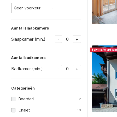
Geen voorkeur
Aantal slaapkamers
Slaapkamer (min.)
0
-
+
Belvilla Award Wi
Aantal badkamers
Badkamer (min.)
0
-
+
Categorieën
Boerderij
2
Chalet
13