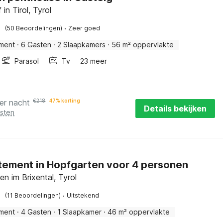
 in Tirol, Tyrol
·
(50 Beoordelingen)
Zeer goed
ment
·
6 Gasten
·
2 Slaapkamers
·
56 m² oppervlakte
Parasol
Tv
23 meer
er nacht
€
218
47% korting
Details bekijken
osten
ement in Hopfgarten voor 4 personen
n im Brixental, Tyrol
·
(11 Beoordelingen)
Uitstekend
ment
·
4 Gasten
·
1 Slaapkamer
·
46 m² oppervlakte