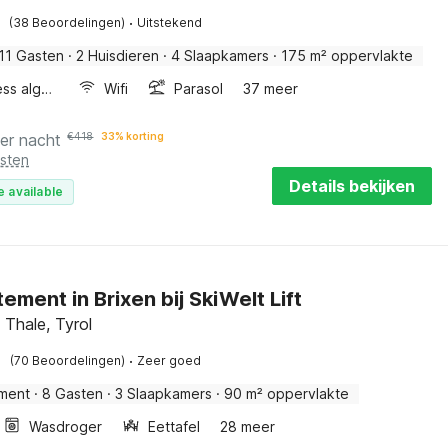
·
(38 Beoordelingen)
Uitstekend
11 Gasten
·
2 Huisdieren
·
4 Slaapkamers
·
175 m² oppervlakte
Wellness algemeen
Wifi
Parasol
37 meer
er nacht
€
418
33% korting
osten
Details bekijken
e available
ement in Brixen bij SkiWelt Lift
 Thale, Tyrol
·
(70 Beoordelingen)
Zeer goed
ment
·
8 Gasten
·
3 Slaapkamers
·
90 m² oppervlakte
Wasdroger
Eettafel
28 meer