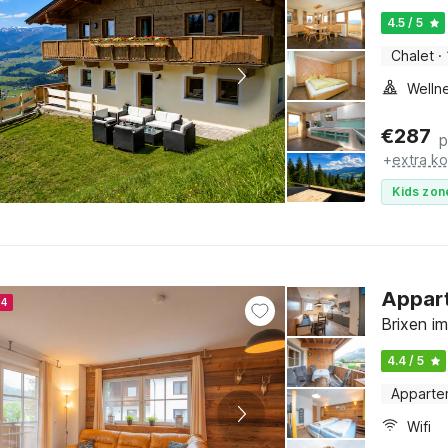
4.5 / 5
Chalet
·
€
287
p
+
extra k
Kids zon
Appart
24
Brixen im
4.4 / 5
Apparte
Wifi