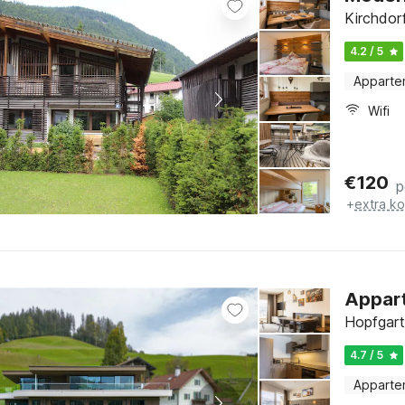
Kirchdorf
4.2 / 5
Apparte
Wifi
€
120
p
+
extra k
Appart
Hopfgarte
4.7 / 5
Apparte