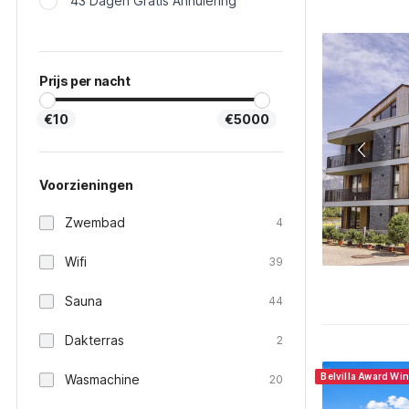
43 Dagen Gratis Annulering
Prijs per nacht
€10
€5000
Voorzieningen
Zwembad
4
Wifi
39
Sauna
44
Dakterras
2
Belvilla Award Wi
Wasmachine
20