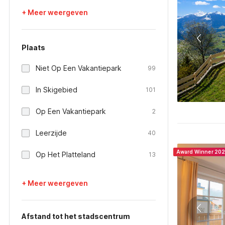
+ Meer weergeven
Plaats
Niet Op Een Vakantiepark
99
In Skigebied
101
Op Een Vakantiepark
2
Leerzijde
40
Award Winner 20
Op Het Platteland
13
+ Meer weergeven
Afstand tot het stadscentrum