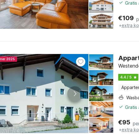
Gratis
€
109
p
+
extra k
Appart
nner 2025
Westendor
4.4 / 5
Apparte
Wasb
Gratis
€
95
pe
+
extra k