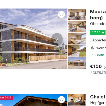
Mooi a
borg)
Oberndorf
4.7 / 5
Apparte
Gratis
€
156
p
+
extra k
Chalet
nner 2025
Hopfgarte