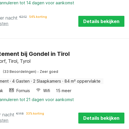
 annuleren tot 14 dagen voor aankomst
er nacht
€
242
54% korting
Details bekijken
osten
ement bij Gondel in Tirol
f, Tirol, Tyrol
·
(33 Beoordelingen)
Zeer goed
ment
·
4 Gasten
·
2 Slaapkamers
·
84 m² oppervlakte
ak
Fornuis
Wifi
15 meer
 annuleren tot 21 dagen voor aankomst
r nacht
€
148
33% korting
Details bekijken
osten