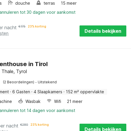
s
douche
terras
15 meer
 annuleren tot 30 dagen voor aankomst
er nacht
€
175
23% korting
Details bekijken
osten
enthouse in Tirol
 Thale, Tyrol
·
(2 Beoordelingen)
Uitstekend
ment
·
6 Gasten
·
4 Slaapkamers
·
152 m² oppervlakte
achine
Wasbak
Wifi
21 meer
 annuleren tot 14 dagen voor aankomst
per nacht
€
280
23% korting
Details bekijken