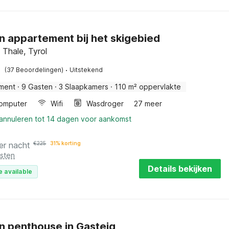
 appartement bij het skigebied
 Thale, Tyrol
·
(37 Beoordelingen)
Uitstekend
ment
·
9 Gasten
·
3 Slaapkamers
·
110 m² oppervlakte
omputer
Wifi
Wasdroger
27 meer
 annuleren tot 14 dagen voor aankomst
er nacht
€
225
31% korting
osten
Details bekijken
e available
 penthouse in Gasteig