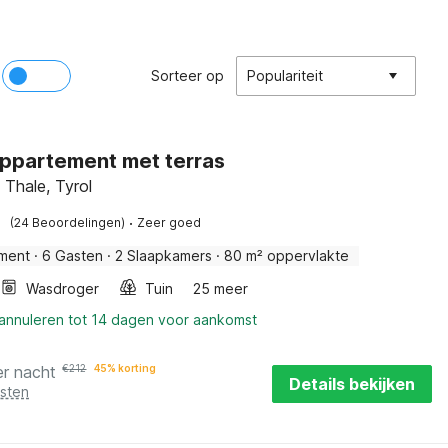
Sorteer op
Populariteit
ppartement met terras
 Thale, Tyrol
·
(24 Beoordelingen)
Zeer goed
ment
·
6 Gasten
·
2 Slaapkamers
·
80 m² oppervlakte
Wasdroger
Tuin
25 meer
 annuleren tot 14 dagen voor aankomst
er nacht
€
212
45% korting
Details bekijken
osten