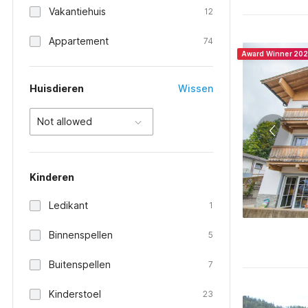
Vakantiehuis
12
Appartement
74
Award Winner 20
Huisdieren
Wissen
Not allowed
Kinderen
Ledikant
1
Binnenspellen
5
Buitenspellen
7
Kinderstoel
23