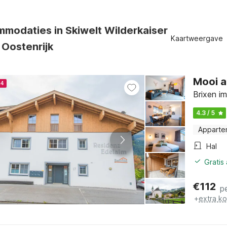
modaties in Skiwelt Wilderkaiser
Kaartweergave
, Oostenrijk
Mooi a
24
Brixen im
4.3 / 5
Apparte
Hal
Gratis
€
112
p
+
extra k