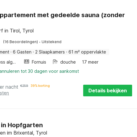
ppartement met gedeelde sauna (zonder
 in Tirol, Tyrol
·
(16 Beoordelingen)
Uitstekend
ment
·
6 Gasten
·
2 Slaapkamers
·
61 m² oppervlakte
Wellness algemeen
Fornuis
douche
17 meer
 annuleren tot 30 dagen voor aankomst
er nacht
€
259
39% korting
Details bekijken
osten
 in Hopfgarten
n im Brixental, Tyrol