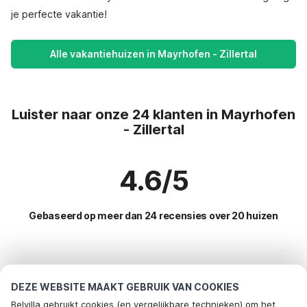
je perfecte vakantie!
Alle vakantiehuizen in Mayrhofen - Zillertal
Luister naar onze 24 klanten in Mayrhofen
- Zillertal
4.6/5
Gebaseerd op meer dan 24 recensies over 20 huizen
Meest populaire bestemmingen voor
vakantie
DEZE WEBSITE MAAKT GEBRUIK VAN COOKIES
Belvilla gebruikt cookies (en vergelijkbare technieken) om het