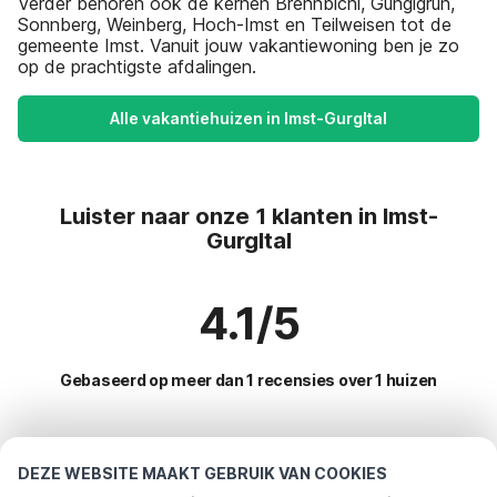
Verder behoren ook de kernen Brennbichl, Gunglgrün,
Sonnberg, Weinberg, Hoch-Imst en Teilweisen tot de
gemeente Imst. Vanuit jouw vakantiewoning ben je zo
op de prachtigste afdalingen.
Alle vakantiehuizen in Imst-Gurgltal
Luister naar onze 1 klanten in Imst-
Gurgltal
4.1/5
Gebaseerd op meer dan 1 recensies over 1 huizen
Meest populaire bestemmingen voor
DEZE WEBSITE MAAKT GEBRUIK VAN COOKIES