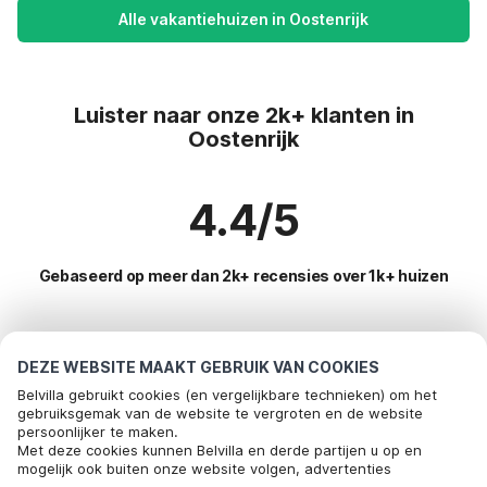
Alle vakantiehuizen in Oostenrijk
Luister naar onze 2k+ klanten in
Oostenrijk
4.4/5
Gebaseerd op meer dan 2k+ recensies over 1k+ huizen
Meest populaire bestemmingen voor
DEZE WEBSITE MAAKT GEBRUIK VAN COOKIES
vakantie
Belvilla gebruikt cookies (en vergelijkbare technieken) om het
gebruiksgemak van de website te vergroten en de website
persoonlijker te maken.
Populaire voorzieningen voor vakantie in Oostenrijk
Met deze cookies kunnen Belvilla en derde partijen u op en
mogelijk ook buiten onze website volgen, advertenties
Vakantiehuis in skigebied
Toplanden met topvoorzieningen voor vakanties