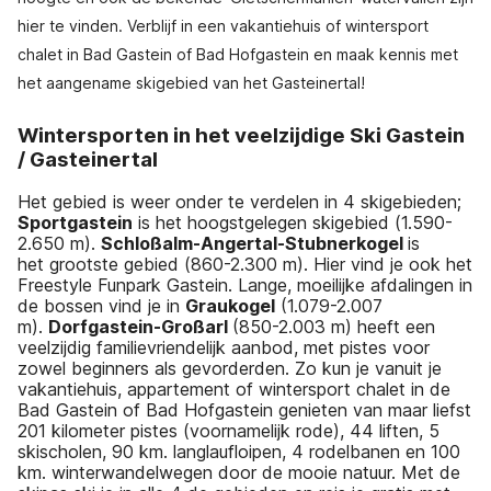
hier te vinden. Verblijf in een vakantiehuis of wintersport
chalet in Bad Gastein of Bad Hofgastein en maak kennis met
het aangename skigebied van het Gasteinertal!
Wintersporten in het veelzijdige Ski Gastein
/ Gasteinertal
Het gebied is weer onder te verdelen in 4 skigebieden;
Sportgastein
is het hoogstgelegen skigebied (1.590-
2.650 m).
Schloßalm-Angertal-Stubnerkogel
is
het grootste gebied (860-2.300 m). Hier vind je ook het
Freestyle Funpark Gastein. Lange, moeilijke afdalingen in
de bossen vind je in
Graukogel
(1.079-2.007
m).
Dorfgastein-Großarl
(850-2.003 m) heeft een
veelzijdig familievriendelijk aanbod, met pistes voor
zowel beginners als gevorderden. Zo kun je vanuit je
vakantiehuis, appartement of wintersport chalet in de
Bad Gastein of Bad Hofgastein genieten van maar liefst
201 kilometer pistes (voornamelijk rode), 44 liften, 5
skischolen, 90 km. langlaufloipen, 4 rodelbanen en 100
km. winterwandelwegen door de mooie natuur. Met de